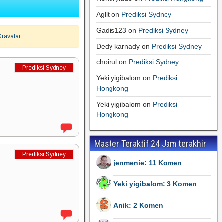
Agllt
on
Prediksi Sydney
Gadis123
on
Prediksi Sydney
ravatar
Dedy karnady
on
Prediksi Sydney
choirul
on
Prediksi Sydney
Prediksi Sydney
Yeki yigibalom
on
Prediksi
Hongkong
Yeki yigibalom
on
Prediksi
Hongkong
Master Teraktif 24 Jam terakhir
Prediksi Sydney
jenmenie: 11 Komen
Yeki yigibalom: 3 Komen
Anik: 2 Komen