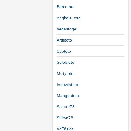
Barcatoto
Angkajitutoto
Vegastogel
Artistoto
Sbototo
Selebtoto
Mcitytoto
Indowlatoto
Manggatoto
Scatter78
Sultan78
Vg78slot