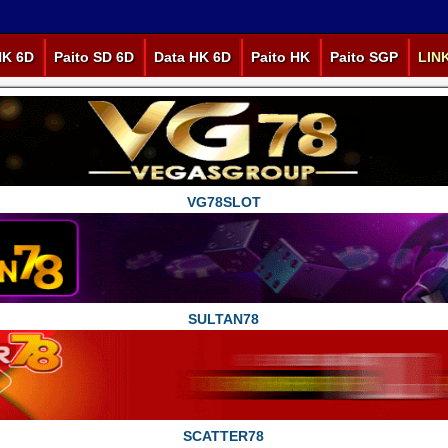
HK 6D
Paito SD 6D
Data HK 6D
Paito HK
Paito SGP
LIN
VG78SLOT
SULTAN78
SCATTER78