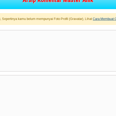
Arsip Komentar Master Anik
k, Sepertinya kamu belum mempunyai Foto Profil (Gravatar), Lihat
Cara Membuat G