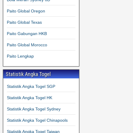
Paito Global Oregon
Paito Global Texas
Paito Gabungan HKB
Paito Global Morocco
Paito Lengkap
Statistik Angka Togel
Statistik Angka Togel SGP
Statistik Angka Togel HK
Statistik Angka Togel Sydney
Statistik Angka Togel Chinapools
Statistik Angka Togel Taiwan