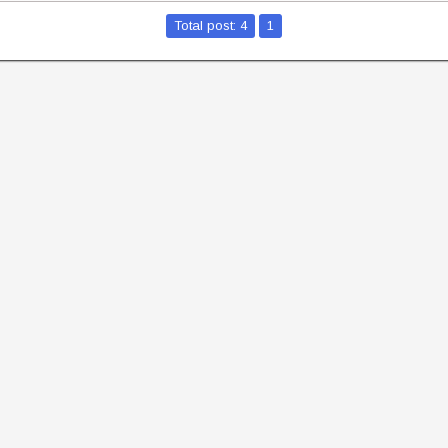
Total post: 4
1