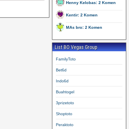
Henny Kelobas: 2 Komen
Kentir: 2 Komen
MAs bro: 2 Komen
List BO Vegas Group
FamilyToto
Bet6d
Indo6d
Buahtogel
3prizetoto
Shoptoto
Peraktoto