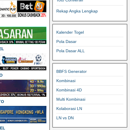
Toto Converter
Rekap Angka Lengkap
Kalender Togel
Pola Dasar
EL
Pola Dasar ALL
BBFS Generator
O
Kombinasi
Kombinasi 4D
Multi Kombinasi
TO
Kolaborasi LN
LN vs DN
EL