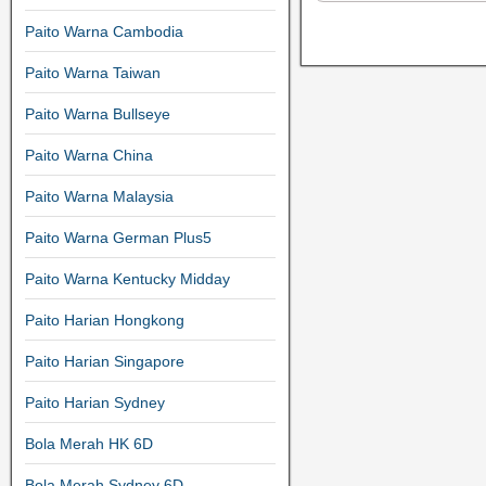
Paito Warna Cambodia
Paito Warna Taiwan
Paito Warna Bullseye
Paito Warna China
Paito Warna Malaysia
Paito Warna German Plus5
Paito Warna Kentucky Midday
Paito Harian Hongkong
Paito Harian Singapore
Paito Harian Sydney
Bola Merah HK 6D
Bola Merah Sydney 6D