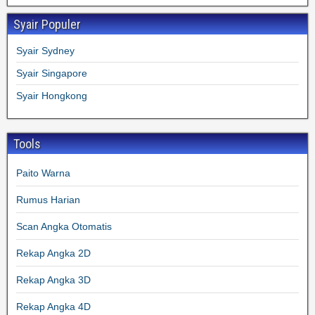
Syair Populer
Syair Sydney
Syair Singapore
Syair Hongkong
Tools
Paito Warna
Rumus Harian
Scan Angka Otomatis
Rekap Angka 2D
Rekap Angka 3D
Rekap Angka 4D