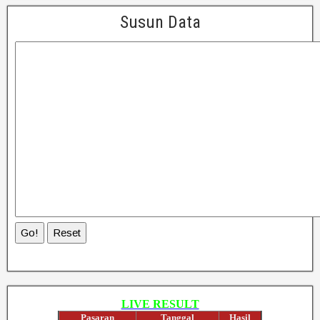
Susun Data