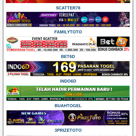
SCATTER78
FAMILYTOTO
BET6D
INDO6D
BUAHTOGEL
3PRIZETOTO