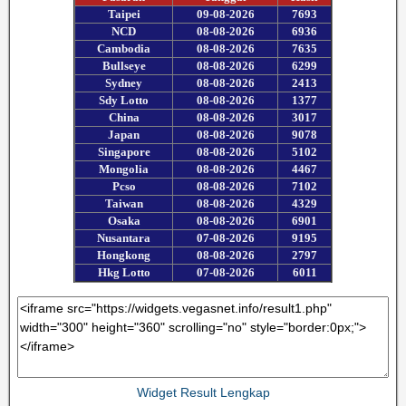
Widget Result Lengkap