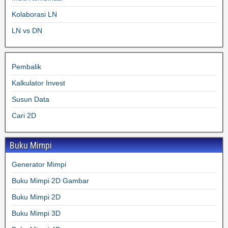
Kolaborasi LN
LN vs DN
Pembalik
Kalkulator Invest
Susun Data
Cari 2D
Buku Mimpi
Generator Mimpi
Buku Mimpi 2D Gambar
Buku Mimpi 2D
Buku Mimpi 3D