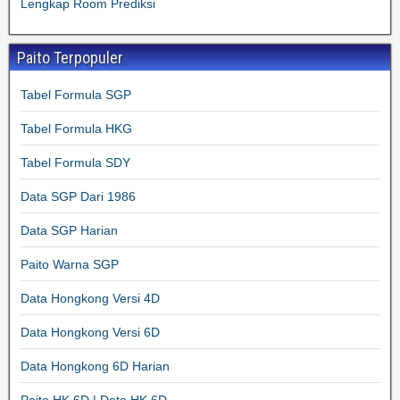
Lengkap Room Prediksi
Paito Terpopuler
Tabel Formula SGP
Tabel Formula HKG
Tabel Formula SDY
Data SGP Dari 1986
Data SGP Harian
Paito Warna SGP
Data Hongkong Versi 4D
Data Hongkong Versi 6D
Data Hongkong 6D Harian