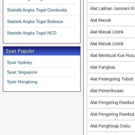
Alat Latihan Jasmani R
Statistik Angka Togel Cambodia
Alat Masak
Statistik Angka Togel Bullseye
Alat Masak Listrik
Statistik Angka Togel NCD
Alat Masak Listrik
Syair Populer
Alat Membuat Kue Rus
Syair Sydney
Alat Pangkas
Syair Singapore
Alat Pelangsing Tubuh
Syair Hongkong
Alat Pemeriksaan
Alat Pengering Rambut
Alat Pengering Rambut
Alat Penghisap Debu