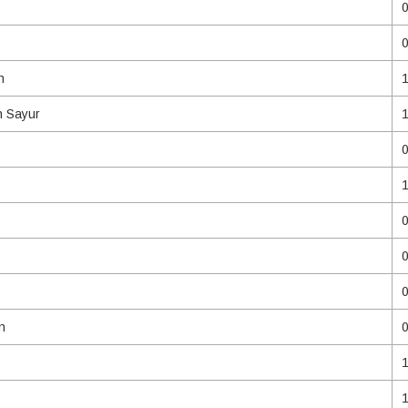
h
n Sayur
n