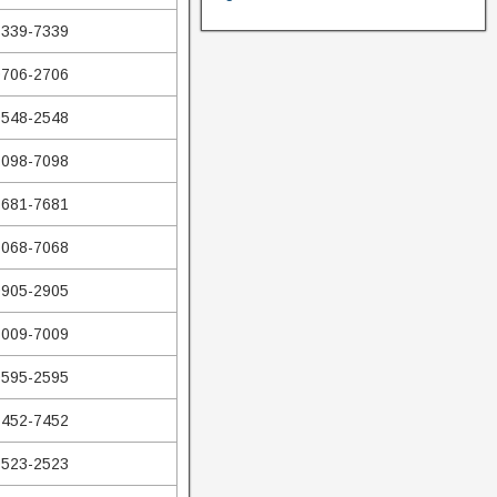
1339-7339
0706-2706
0548-2548
1098-7098
1681-7681
1068-7068
0905-2905
1009-7009
0595-2595
1452-7452
0523-2523