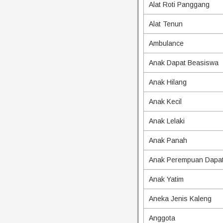
Alat Roti Panggang
Alat Tenun
Ambulance
Anak Dapat Beasiswa
Anak Hilang
Anak Kecil
Anak Lelaki
Anak Panah
Anak Perempuan Dapat
Anak Yatim
Aneka Jenis Kaleng
Anggota