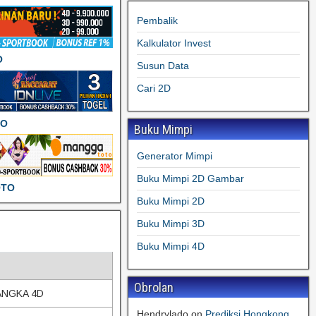
Pembalik
Kalkulator Invest
O
Susun Data
Cari 2D
TO
Buku Mimpi
Generator Mimpi
Buku Mimpi 2D Gambar
TO
Buku Mimpi 2D
Buku Mimpi 3D
Buku Mimpi 4D
Obrolan
ANGKA 4D
Hendrylado
on
Prediksi Hongkong