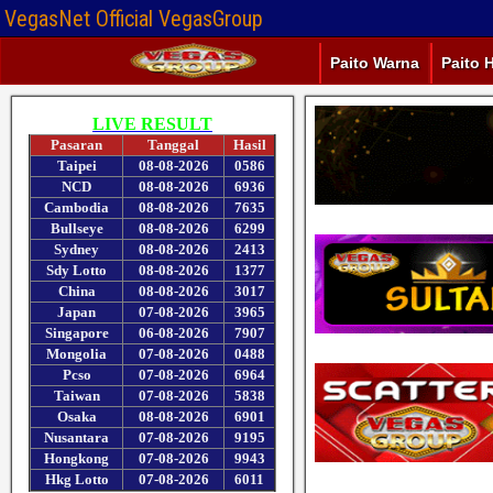
VegasNet Official VegasGroup
Paito Warna
Paito 