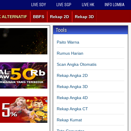
LIVE SDY
LIVE SGP
LIVE HK
INFO LOMBA
K ALTERNATIF
BBFS
Rekap 2D
Rekap 3D
Tools
Paito Warna
Rumus Harian
Scan Angka Otomatis
Rekap Angka 2D
Rekap Angka 3D
Rekap Angka 4D
Rekap Angka CT
Rekap Kumat