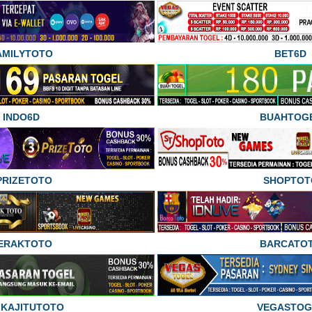
AMILYTOTO
BET6D
INDO6D
BUAHTOG
PRIZETOTO
SHOPTOT
ERAKTOTO
BARCATO
KAJITUTOTO
VEGASTOG