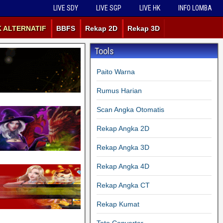
LIVE SDY
LIVE SGP
LIVE HK
INFO LOMBA
K ALTERNATIF
BBFS
Rekap 2D
Rekap 3D
Tools
Paito Warna
Rumus Harian
Scan Angka Otomatis
Rekap Angka 2D
Rekap Angka 3D
Rekap Angka 4D
Rekap Angka CT
Rekap Kumat