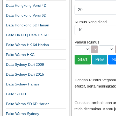
Data Hongkong Versi 4D
Data Hongkong Versi 6D
Rumus Yang dicari
Data Hongkong 6D Harian
Paito HK 6D | Data HK 6D
Variasi Rumus
Paito Warna HK 6d Harian
Paito Warna HKG
Start
Prev
N
Data Sydney Dari 2009
Data Sydney Dari 2015
Dengan Rumus Vegasnet,
Data Sydney Harian
efektif, serta meningka
Paito SD 6D
Gunakan tombol scan unt
Paito Warna SD 6D Harian
telah ditemukan. Kamu 
Paito Warna Sydney