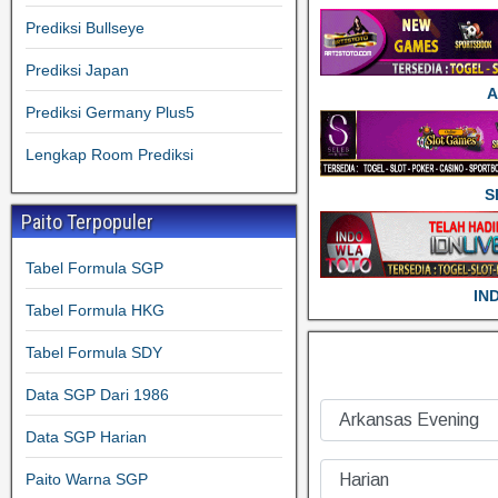
Prediksi Bullseye
Prediksi Japan
A
Prediksi Germany Plus5
Lengkap Room Prediksi
S
Paito Terpopuler
Tabel Formula SGP
IN
Tabel Formula HKG
Tabel Formula SDY
Data SGP Dari 1986
Data SGP Harian
Paito Warna SGP