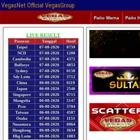
VegasNet Official VegasGroup
Paito Warna
Paito 