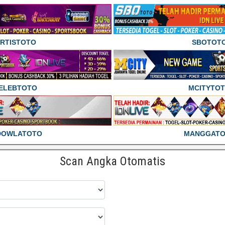
RTISTOTO
SBOTOT
ELEBTOTO
MCITYTO
DOWLATOTO
MANGGATO
Scan Angka Otomatis