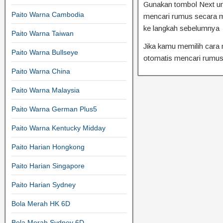
Gunakan tombol Next un
Paito Warna Cambodia
mencari rumus secara m
ke langkah sebelumnya
Paito Warna Taiwan
Jika kamu memilih cara 
Paito Warna Bullseye
otomatis mencari rumus
Paito Warna China
Paito Warna Malaysia
Paito Warna German Plus5
Paito Warna Kentucky Midday
Paito Harian Hongkong
Paito Harian Singapore
Paito Harian Sydney
Bola Merah HK 6D
Bola Merah Sydney 6D