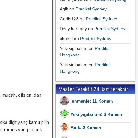
Agllt
on
Prediksi Sydney
Gadis123
on
Prediksi Sydney
Dedy karnady
on
Prediksi Sydney
choirul
on
Prediksi Sydney
Yeki yigibalom
on
Prediksi
Hongkong
Yeki yigibalom
on
Prediksi
Hongkong
Master Teraktif 24 Jam terakhir
mudah, efisien, dan
jenmenie: 11 Komen
Yeki yigibalom: 3 Komen
ka digit yang kamu pilih
Anik: 2 Komen
kan rumus yang cocok