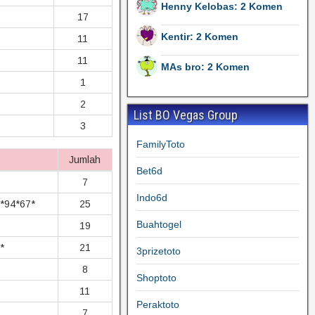
Henny Kelobas: 2 Komen
17
Kentir: 2 Komen
11
11
MAs bro: 2 Komen
1
2
List BO Vegas Group
3
FamilyToto
Jumlah
Bet6d
7
Indo6d
*94*67*
25
Buahtogel
19
*
21
3prizetoto
8
Shoptoto
11
Peraktoto
7