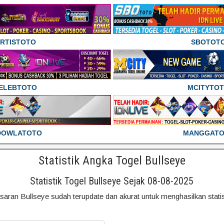
RTISTOTO
SBOTOT
ELEBTOTO
MCITYTO
DOWLATOTO
MANGGATO
Statistik Angka Togel Bullseye
Statistik Togel Bullseye Sejak 08-08-2025
saran Bullseye sudah terupdate dan akurat untuk menghasilkan statistik