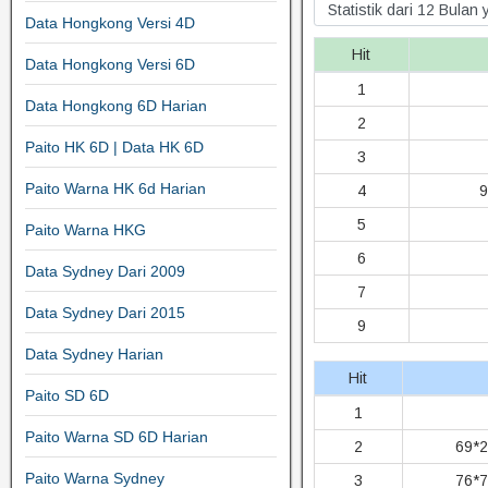
Data Hongkong Versi 4D
Hit
Data Hongkong Versi 6D
1
Data Hongkong 6D Harian
2
Paito HK 6D | Data HK 6D
3
Paito Warna HK 6d Harian
4
9
5
Paito Warna HKG
6
Data Sydney Dari 2009
7
Data Sydney Dari 2015
9
Data Sydney Harian
Hit
Paito SD 6D
1
Paito Warna SD 6D Harian
2
69*2
Paito Warna Sydney
3
76*7