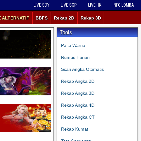
LIVE SDY
LIVE SGP
LIVE HK
INFO LOMBA
K ALTERNATIF
BBFS
Rekap 2D
Rekap 3D
Tools
Paito Warna
Rumus Harian
Scan Angka Otomatis
Rekap Angka 2D
Rekap Angka 3D
Rekap Angka 4D
Rekap Angka CT
Rekap Kumat