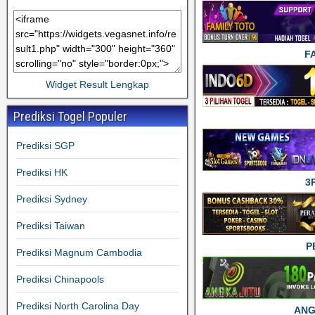
F
Widget Result Lengkap
Prediksi Togel Populer
Prediksi SGP
Prediksi HK
3
Prediksi Sydney
Prediksi Taiwan
P
Prediksi Magnum Cambodia
Prediksi Chinapools
Prediksi North Carolina Day
ANG