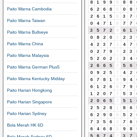
8
1
9
9
9
8
8
Paito Warna Cambodia
6
2
6
8
5
0
8
2
6
1
5
6
3
7
Paito Warna Taiwan
0
4
7
1
8
7
7
3
5
7
2
9
6
1
Paito Warna Bullseye
0
8
2
0
2
2
3
Paito Warna China
4
2
3
7
1
4
7
0
2
7
9
7
2
3
Paito Warna Malaysia
5
2
0
2
2
3
4
2
6
6
5
2
5
6
Paito Warna German Plus5
0
9
2
5
7
4
2
Paito Warna Kentucky Midday
6
7
8
1
9
9
4
6
1
2
6
8
7
9
Paito Harian Hongkong
1
2
0
7
7
5
3
2
0
6
5
2
5
1
Paito Harian Singapore
2
5
2
8
1
8
6
Paito Harian Sydney
6
2
9
0
9
5
2
7
3
5
6
2
7
6
Bola Merah HK 6D
6
4
6
8
5
9
8
5
6
7
4
2
3
7
Bola Merah Sydney 6D