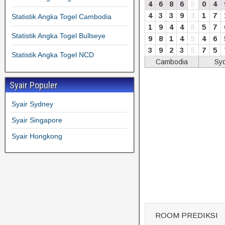
4
6
8
6
5
0
4
4
3
3
9
3
1
7
Statistik Angka Togel Cambodia
1
9
4
4
8
5
7
Statistik Angka Togel Bullseye
9
8
1
4
5
4
6
3
9
2
3
5
7
5
Statistik Angka Togel NCD
Cambodia
Sy
Syair Populer
Syair Sydney
Syair Singapore
Syair Hongkong
ROOM PREDIKSI