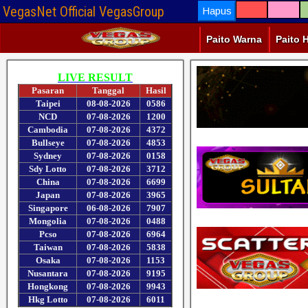
VegasNet Official VegasGroup
Hapus
Paito Warna
Paito 