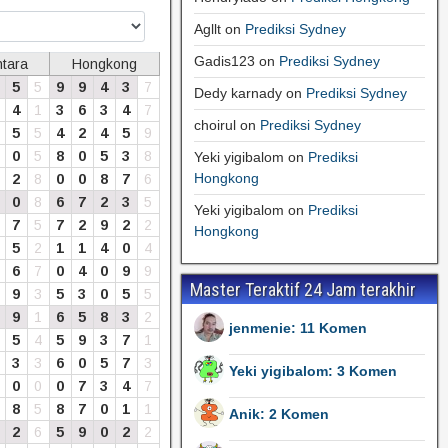
Agllt
on
Prediksi Sydney
Gadis123
on
Prediksi Sydney
tara
Hongkong
5
5
9
9
4
3
7
Dedy karnady
on
Prediksi Sydney
4
1
3
6
3
4
7
choirul
on
Prediksi Sydney
5
5
4
2
4
5
9
0
5
8
0
5
3
8
Yeki yigibalom
on
Prediksi
Hongkong
2
8
0
0
8
7
6
0
8
6
7
2
3
5
Yeki yigibalom
on
Prediksi
7
5
7
2
9
2
2
Hongkong
5
2
1
1
4
0
4
6
7
0
4
0
9
9
Master Teraktif 24 Jam terakhir
9
3
5
3
0
5
5
9
1
6
5
8
3
2
jenmenie: 11 Komen
5
4
5
9
3
7
1
3
3
6
0
5
7
3
Yeki yigibalom: 3 Komen
0
0
0
7
3
4
7
8
5
8
7
0
1
1
Anik: 2 Komen
2
6
5
9
0
2
2