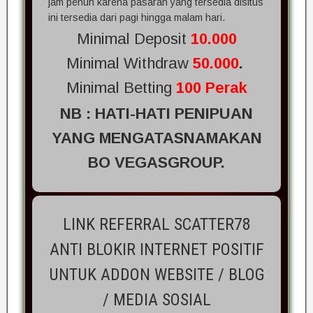
jam penuh karena pasaran yang tersedia disitus
ini tersedia dari pagi hingga malam hari.
Minimal Deposit
10.000
Minimal Withdraw
50.000
.
Minimal Betting
100 Perak
NB : HATI-HATI PENIPUAN
YANG MENGATASNAMAKAN
BO VEGASGROUP.
LINK REFERRAL SCATTER78
ANTI BLOKIR INTERNET POSITIF
UNTUK ADDON WEBSITE / BLOG
/ MEDIA SOSIAL