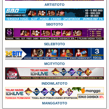
ARTISTOTO
SBOTOTO
SELEBTOTO
MCITYTOTO
INDOWLATOTO
MANGGATOTO