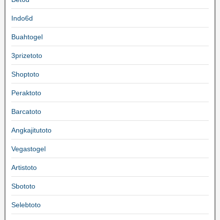
Indo6d
Buahtogel
3prizetoto
Shoptoto
Peraktoto
Barcatoto
Angkajitutoto
Vegastogel
Artistoto
Sbototo
Selebtoto