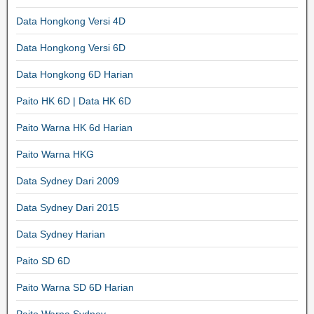
Data Hongkong Versi 4D
Data Hongkong Versi 6D
Data Hongkong 6D Harian
Paito HK 6D | Data HK 6D
Paito Warna HK 6d Harian
Paito Warna HKG
Data Sydney Dari 2009
Data Sydney Dari 2015
Data Sydney Harian
Paito SD 6D
Paito Warna SD 6D Harian