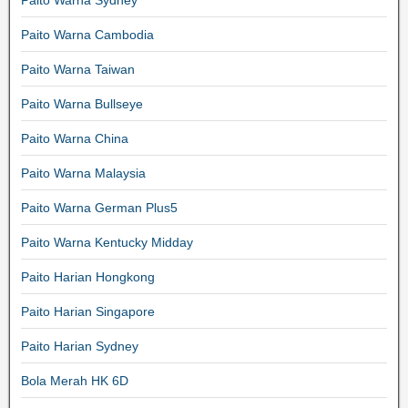
Paito Warna Sydney
Paito Warna Cambodia
Paito Warna Taiwan
Paito Warna Bullseye
Paito Warna China
Paito Warna Malaysia
Paito Warna German Plus5
Paito Warna Kentucky Midday
Paito Harian Hongkong
Paito Harian Singapore
Paito Harian Sydney
Bola Merah HK 6D