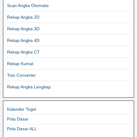
Scan Angka Otomatis
Rekap Angka 2D
Rekap Angka 3D
Rekap Angka 4D
Rekap Angka CT
Rekap Kumat
Toto Converter
Rekap Angka Lengkap
Kalender Togel
Pola Dasar
Pola Dasar ALL