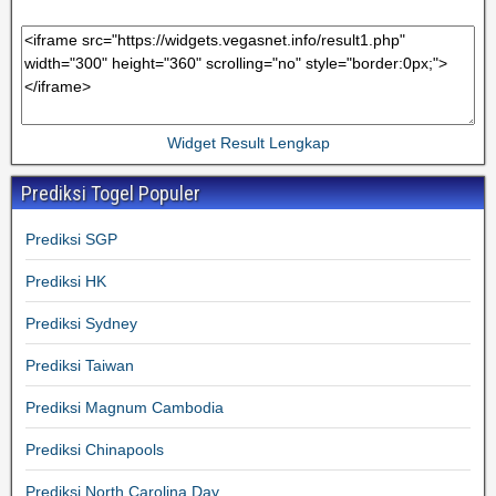
Widget Result Lengkap
Prediksi Togel Populer
Prediksi SGP
Prediksi HK
Prediksi Sydney
Prediksi Taiwan
Prediksi Magnum Cambodia
Prediksi Chinapools
Prediksi North Carolina Day