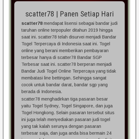
scatter78 | Panen Setiap Hari
scatter78
mendapat lisensi sebagai bandar judi
taruhan online terpopuler ditahun 2019 hingga
saat ini. scatter78 telah disurvei menjadi Bandar
Togel Terpercaya di Indonesia saat ini. Togel
online yang berani memberikan pembayaran
terbesar hanya di scatter78 Bandar SGP
Terbesar saat ini. scatter78 berperan menjadi
Bandar Judi Togel Online Terpercaya yang tidak
membatasi line bettingan. Sehingga sangat
cocok untuk bandar darat, bandar sgp yang
berada di Indonesia.
scatter78 menghadirkan tiga pasaran besar
yaitu Togel Sydney, Togel Singapore, dan juga
Togel Hongkong. Selain pasaran tersebut situs
ini juga telah menyediakan pasaran judi togel
yang tak kalah serunya dengan pasaran
terbesar saja, dan juga anda bisa bermain 24