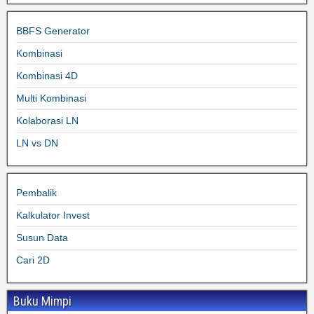
BBFS Generator
Kombinasi
Kombinasi 4D
Multi Kombinasi
Kolaborasi LN
LN vs DN
Pembalik
Kalkulator Invest
Susun Data
Cari 2D
Buku Mimpi