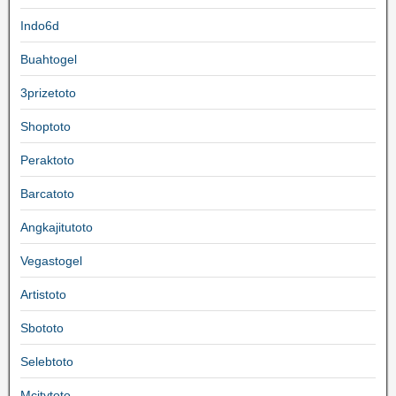
Indo6d
Buahtogel
3prizetoto
Shoptoto
Peraktoto
Barcatoto
Angkajitutoto
Vegastogel
Artistoto
Sbototo
Selebtoto
Mcitytoto