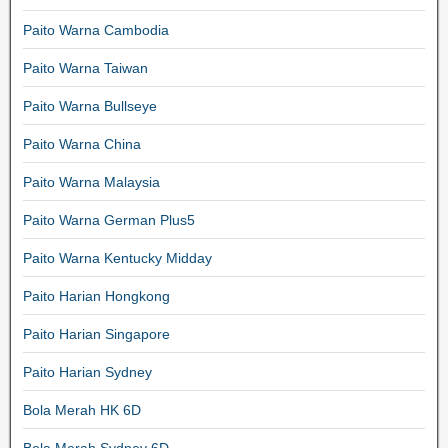
Paito Warna Cambodia
Paito Warna Taiwan
Paito Warna Bullseye
Paito Warna China
Paito Warna Malaysia
Paito Warna German Plus5
Paito Warna Kentucky Midday
Paito Harian Hongkong
Paito Harian Singapore
Paito Harian Sydney
Bola Merah HK 6D