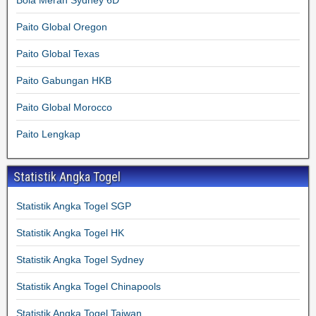
Bola Merah Sydney 6D
Paito Global Oregon
Paito Global Texas
Paito Gabungan HKB
Paito Global Morocco
Paito Lengkap
Statistik Angka Togel
Statistik Angka Togel SGP
Statistik Angka Togel HK
Statistik Angka Togel Sydney
Statistik Angka Togel Chinapools
Statistik Angka Togel Taiwan