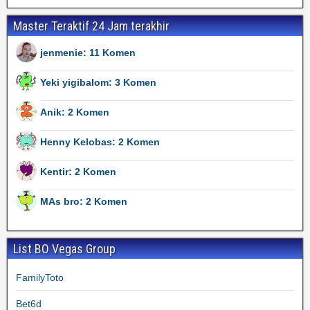
Master Teraktif 24 Jam terakhir
jenmenie: 11 Komen
Yeki yigibalom: 3 Komen
Anik: 2 Komen
Henny Kelobas: 2 Komen
Kentir: 2 Komen
MAs bro: 2 Komen
List BO Vegas Group
FamilyToto
Bet6d