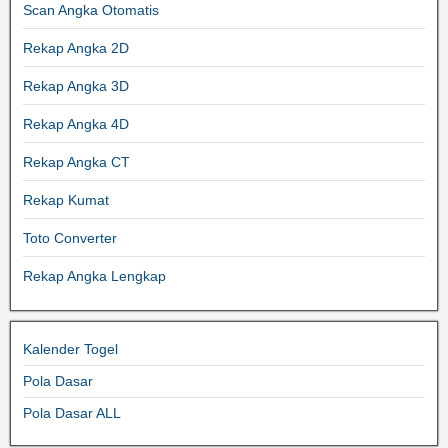
Scan Angka Otomatis
Rekap Angka 2D
Rekap Angka 3D
Rekap Angka 4D
Rekap Angka CT
Rekap Kumat
Toto Converter
Rekap Angka Lengkap
Kalender Togel
Pola Dasar
Pola Dasar ALL