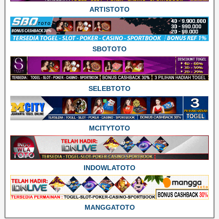
ARTISTOTO
SBOTOTO
SELEBTOTO
MCITYTOTO
INDOWLATOTO
MANGGATOTO