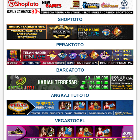
SHOPTOTO
PERAKTOTO
BARCATOTO
ANGKAJITUTOTO
VEGASTOGEL