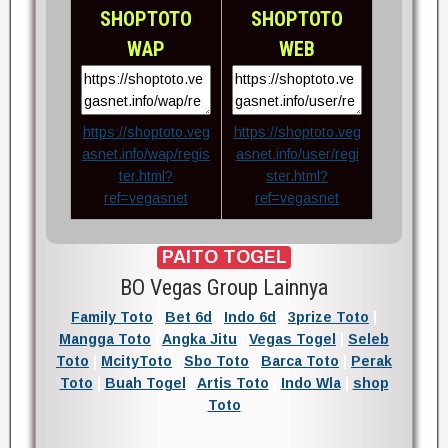
SHOPTOTO
SHOPTOTO
WAP
WEB
https://shoptoto.veg
https://shoptoto.veg
asnet.info/wap/regis
asnet.info/user/regi
ter.html?
ster.html?
ref=vegasnet
ref=vegasnet
PAITO TOGEL
BO Vegas Group Lainnya
Family Toto
|
Bet 6d
|
Indo 6d
|
3prize Toto
|
Mangga Toto
|
Angka Jitu
|
Vegas Togel
|
Seleb
Toto
|
McityToto
|
Sbo Toto
|
Barca Toto
|
Perak
Toto
|
Buah Togel
|
Artis Toto
|
Indo Wla
|
shop
Toto