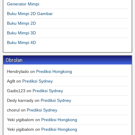
Generator Mimpi
Buku Mimpi 2D Gambar
Buku Mimpi 2D
Buku Mimpi 3D
Buku Mimpi 4D
Obrolan
Hendrylado
on
Prediksi Hongkong
Agllt
on
Prediksi Sydney
Gadis123
on
Prediksi Sydney
Dedy karnady
on
Prediksi Sydney
choirul
on
Prediksi Sydney
Yeki yigibalom
on
Prediksi Hongkong
Yeki yigibalom
on
Prediksi Hongkong