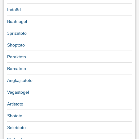
Indo6d
Buahtogel
3prizetoto
Shoptoto
Peraktoto
Barcatoto
Angkajitutoto
Vegastogel
Artistoto
Sbototo
Selebtoto