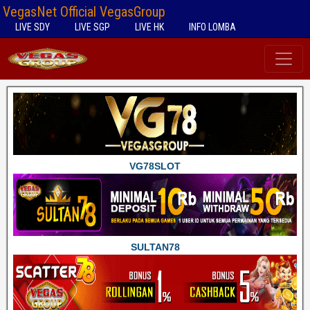
VegasNet Official VegasGroup
LIVE SDY
LIVE SGP
LIVE HK
INFO LOMBA
VG78SLOT
SULTAN78