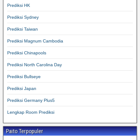
Prediksi HK
Prediksi Sydney
Prediksi Taiwan
Prediksi Magnum Cambodia
Prediksi Chinapools
Prediksi North Carolina Day
Prediksi Bullseye
Prediksi Japan
Prediksi Germany Plus5
Lengkap Room Prediksi
Paito Terpopuler