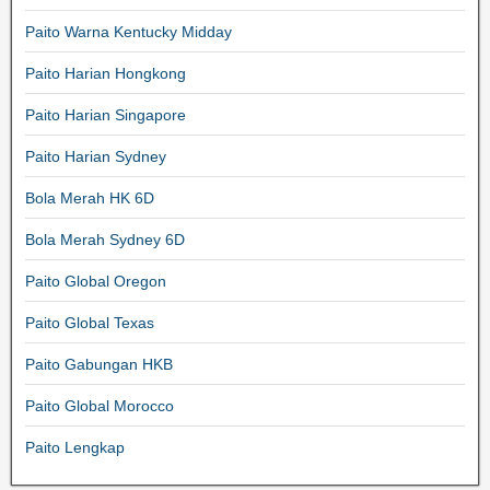
Paito Warna Kentucky Midday
Paito Harian Hongkong
Paito Harian Singapore
Paito Harian Sydney
Bola Merah HK 6D
Bola Merah Sydney 6D
Paito Global Oregon
Paito Global Texas
Paito Gabungan HKB
Paito Global Morocco
Paito Lengkap