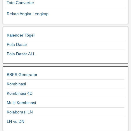
Toto Converter
Rekap Angka Lengkap
Kalender Togel
Pola Dasar
Pola Dasar ALL
BBFS Generator
Kombinasi
Kombinasi 4D
Multi Kombinasi
Kolaborasi LN
LN vs DN