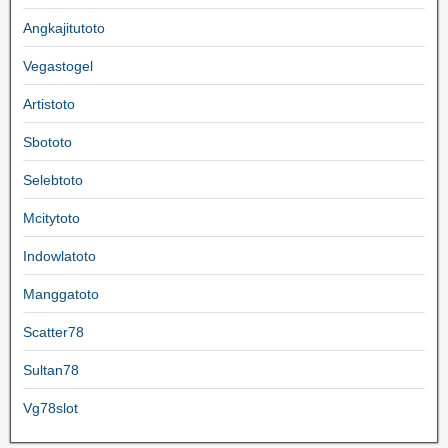
Angkajitutoto
Vegastogel
Artistoto
Sbototo
Selebtoto
Mcitytoto
Indowlatoto
Manggatoto
Scatter78
Sultan78
Vg78slot