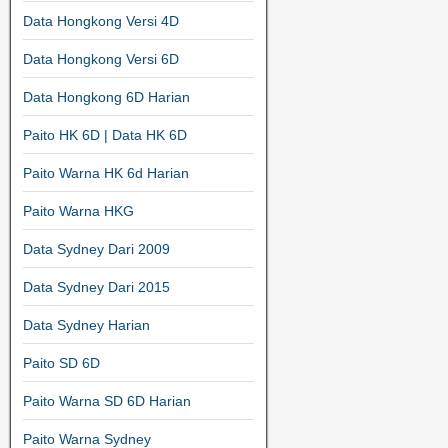
Data Hongkong Versi 4D
Data Hongkong Versi 6D
Data Hongkong 6D Harian
Paito HK 6D | Data HK 6D
Paito Warna HK 6d Harian
Paito Warna HKG
Data Sydney Dari 2009
Data Sydney Dari 2015
Data Sydney Harian
Paito SD 6D
Paito Warna SD 6D Harian
Paito Warna Sydney