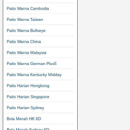
Paito Warna Cambodia
Paito Warna Taiwan
Paito Warna Bullseye
Paito Warna China
Paito Warna Malaysia
Paito Warna German Plus5
Paito Warna Kentucky Midday
Paito Harian Hongkong
Paito Harian Singapore
Paito Harian Sydney
Bola Merah HK 6D
Bola Merah Sydney 6D