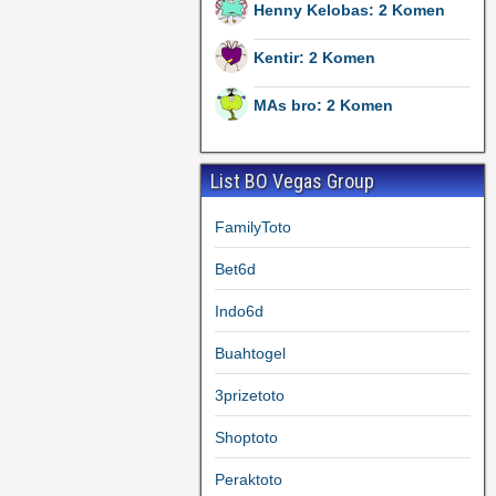
Henny Kelobas: 2 Komen
Kentir: 2 Komen
MAs bro: 2 Komen
List BO Vegas Group
FamilyToto
Bet6d
Indo6d
Buahtogel
3prizetoto
Shoptoto
Peraktoto