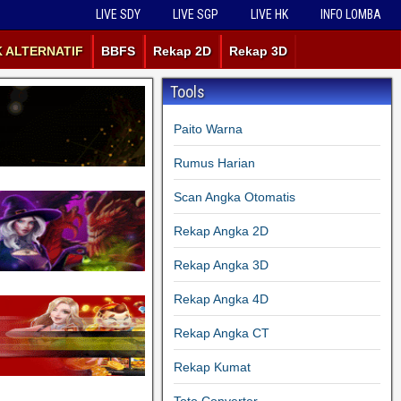
LIVE SDY
LIVE SGP
LIVE HK
INFO LOMBA
K ALTERNATIF
BBFS
Rekap 2D
Rekap 3D
Tools
Paito Warna
Rumus Harian
Scan Angka Otomatis
Rekap Angka 2D
Rekap Angka 3D
Rekap Angka 4D
Rekap Angka CT
Rekap Kumat