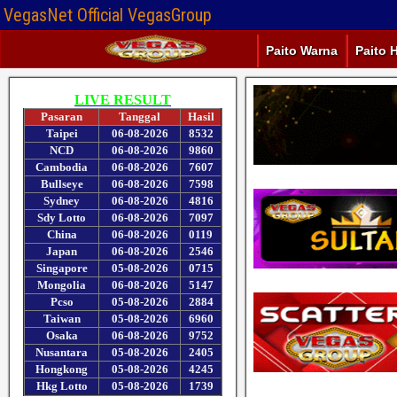
VegasNet Official VegasGroup
Paito Warna
Paito 