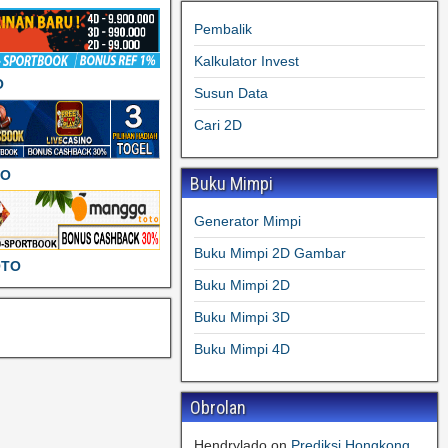
Pembalik
Kalkulator Invest
O
Susun Data
Cari 2D
TO
Buku Mimpi
Generator Mimpi
Buku Mimpi 2D Gambar
TO
Buku Mimpi 2D
Buku Mimpi 3D
Buku Mimpi 4D
Obrolan
Hendrylado
on
Prediksi Hongkong