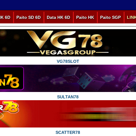
HK 6D
Paito SD 6D
Data HK 6D
Paito HK
Paito SGP
LIN
VG78SLOT
SULTAN78
SCATTER78