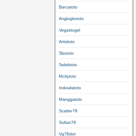
Barcatoto
Angkajitutoto
Vegastogel
Artistoto
Sbototo
Selebtoto
Mcitytoto
Indowlatoto
Manggatoto
Scatter78
Sultan78
Vg78slot