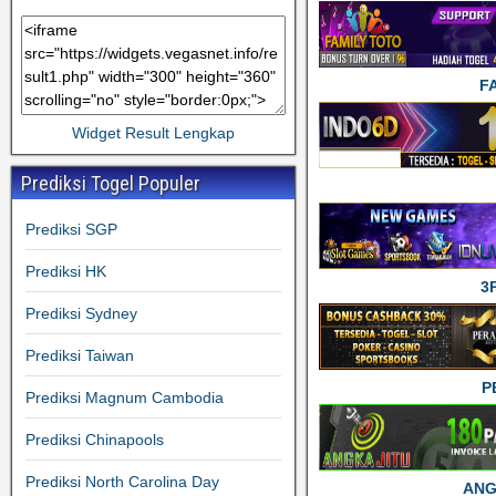
F
Widget Result Lengkap
Prediksi Togel Populer
Prediksi SGP
Prediksi HK
3
Prediksi Sydney
Prediksi Taiwan
P
Prediksi Magnum Cambodia
Prediksi Chinapools
Prediksi North Carolina Day
ANG