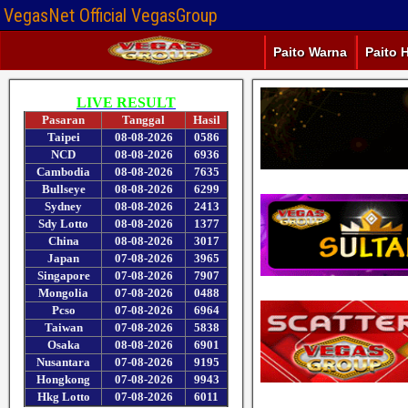
VegasNet Official VegasGroup
Paito Warna
Paito 