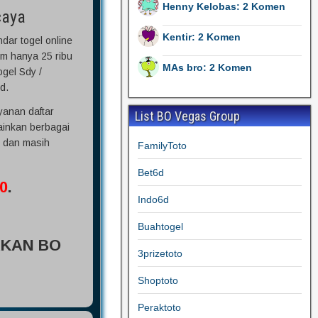
Henny Kelobas: 2 Komen
caya
Kentir: 2 Komen
dar togel online
im hanya 25 ribu
MAs bro: 2 Komen
gel Sdy /
d.
yanan daftar
List BO Vegas Group
ainkan berbagai
ne dan masih
FamilyToto
Bet6d
0
.
Indo6d
Buahtogel
AKAN BO
3prizetoto
Shoptoto
Peraktoto