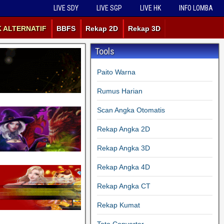
LIVE SDY
LIVE SGP
LIVE HK
INFO LOMBA
K ALTERNATIF
BBFS
Rekap 2D
Rekap 3D
Tools
Paito Warna
Rumus Harian
Scan Angka Otomatis
Rekap Angka 2D
Rekap Angka 3D
Rekap Angka 4D
Rekap Angka CT
Rekap Kumat