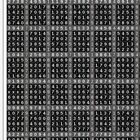
2
7
3
8
2
4
9
5
5
1
1
1
9
2
2
2
8
8
2
1
6
7
5
8
4
0
9
1
6
7
9
9
3
5
8
2
0
1
7
8
4
7
3
9
3
1
3
6
9
6
3
7
6
8
5
1
3
0
9
9
1
4
2
1
3
7
0
9
2
2
1
3
8
5
4
8
4
0
9
9
3
0
5
5
1
3
2
5
1
6
3
2
3
0
3
4
1
5
7
3
5
8
7
4
2
7
0
1
6
7
0
3
1
0
1
4
3
2
3
5
6
7
4
0
4
0
6
1
7
8
9
6
0
8
8
1
0
3
2
5
2
8
7
1
8
2
8
9
5
5
3
9
4
3
7
3
1
2
1
3
8
2
5
1
6
8
1
3
3
6
9
4
5
8
4
4
2
0
8
8
6
4
6
3
9
7
9
1
4
5
1
2
5
6
2
1
8
2
6
8
2
8
2
9
2
5
4
5
6
2
2
5
2
1
3
9
0
1
2
3
7
8
0
2
2
9
3
1
0
1
3
9
4
8
3
1
7
3
2
5
2
5
5
6
2
3
8
5
9
5
5
7
0
5
5
5
9
6
4
1
6
2
9
8
8
3
3
1
3
4
2
6
6
1
7
6
6
1
9
1
0
9
6
3
9
8
7
3
9
3
5
8
4
7
2
5
2
2
6
8
1
0
4
3
7
2
5
6
6
3
8
0
2
5
7
1
5
9
1
1
9
8
6
1
7
3
0
4
9
4
9
1
0
5
5
5
9
8
0
8
1
6
6
9
6
4
6
3
9
3
4
2
8
3
2
4
9
3
3
6
1
5
3
3
6
9
2
6
2
8
4
8
0
2
2
2
0
8
3
2
1
7
0
4
4
6
9
4
9
4
2
4
7
9
7
2
2
3
7
1
4
1
0
6
6
7
5
3
4
7
5
4
2
0
2
9
0
0
2
2
1
1
6
5
2
6
3
4
6
1
8
1
4
9
4
3
4
0
8
8
1
0
7
6
4
2
5
5
3
8
9
1
9
3
3
0
6
0
4
4
8
3
2
3
5
9
0
0
2
2
2
8
7
6
4
3
1
8
0
8
7
3
4
6
1
3
7
5
0
5
4
1
7
0
7
4
9
5
7
3
5
3
5
9
5
3
3
5
9
5
x
x
x
x
x
8
9
3
6
9
7
5
9
8
8
0
3
6
7
4
3
8
1
0
1
9
8
0
4
4
6
9
8
6
5
0
8
1
6
7
9
3
4
1
5
6
9
8
0
8
8
4
7
2
9
1
5
9
1
1
5
9
9
6
6
9
7
4
9
4
3
6
8
1
9
9
0
9
4
4
5
1
5
1
6
8
0
5
9
5
0
9
8
6
5
9
7
8
1
9
1
8
5
4
9
4
0
2
3
5
9
5
7
1
8
1
7
9
6
6
1
0
7
2
9
4
5
7
4
2
3
9
5
1
6
5
2
3
5
8
1
1
3
7
1
5
7
4
7
2
6
2
7
7
5
7
6
0
0
0
1
2
0
1
1
3
5
1
9
1
4
9
2
1
3
8
5
7
8
6
9
6
8
8
7
4
5
6
9
6
2
1
1
5
6
1
9
8
8
7
3
8
4
2
6
1
8
0
0
0
3
6
7
3
1
2
6
8
1
9
1
3
9
6
6
2
7
7
7
5
3
5
3
4
7
3
1
0
2
2
4
3
2
4
6
0
0
9
4
4
9
1
8
9
8
7
8
2
2
4
7
7
8
2
1
5
9
4
3
7
6
0
9
5
5
7
1
7
9
7
3
3
7
4
2
2
3
3
1
4
2
6
5
3
8
5
0
1
2
3