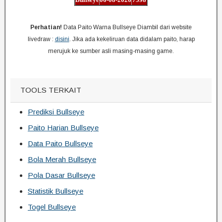
Perhatian!
Data Paito Warna Bullseye Diambil dari website
livedraw :
disini
. Jika ada kekeliruan data didalam paito, harap
merujuk ke sumber asli masing-masing game.
TOOLS TERKAIT
Prediksi Bullseye
Paito Harian Bullseye
Data Paito Bullseye
Bola Merah Bullseye
Pola Dasar Bullseye
Statistik Bullseye
Togel Bullseye