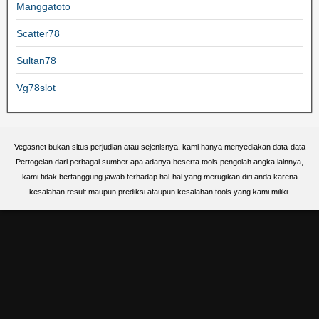
Manggatoto
Scatter78
Sultan78
Vg78slot
Vegasnet bukan situs perjudian atau sejenisnya, kami hanya menyediakan data-data
Pertogelan dari perbagai sumber apa adanya beserta tools pengolah angka lainnya,
kami tidak bertanggung jawab terhadap hal-hal yang merugikan diri anda karena
kesalahan result maupun prediksi ataupun kesalahan tools yang kami miliki.