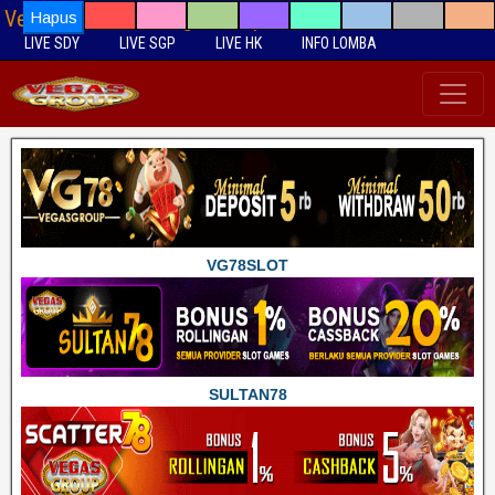
VegasNet Official VegasGroup
Hapus
LIVE SDY
LIVE SGP
LIVE HK
INFO LOMBA
VG78SLOT
SULTAN78