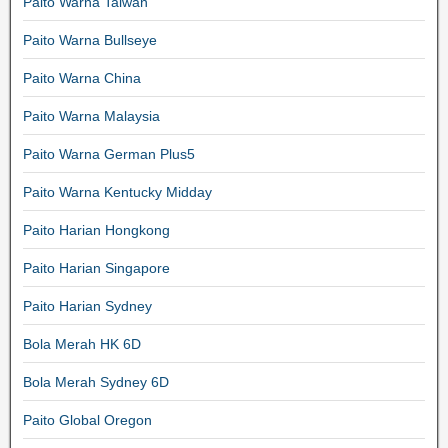
Paito Warna Taiwan
Paito Warna Bullseye
Paito Warna China
Paito Warna Malaysia
Paito Warna German Plus5
Paito Warna Kentucky Midday
Paito Harian Hongkong
Paito Harian Singapore
Paito Harian Sydney
Bola Merah HK 6D
Bola Merah Sydney 6D
Paito Global Oregon