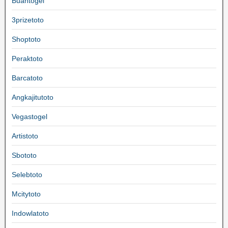
Buahtogel
3prizetoto
Shoptoto
Peraktoto
Barcatoto
Angkajitutoto
Vegastogel
Artistoto
Sbototo
Selebtoto
Mcitytoto
Indowlatoto