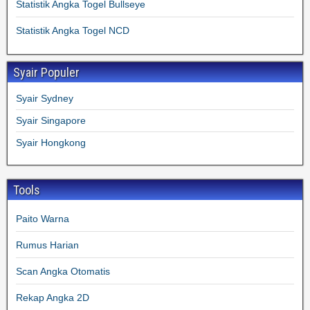
Statistik Angka Togel Bullseye
Statistik Angka Togel NCD
Syair Populer
Syair Sydney
Syair Singapore
Syair Hongkong
Tools
Paito Warna
Rumus Harian
Scan Angka Otomatis
Rekap Angka 2D