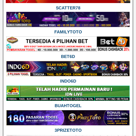
SCATTER78
FAMILYTOTO
BET6D
INDO6D
BUAHTOGEL
3PRIZETOTO