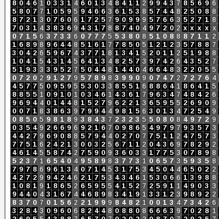
8
0
4
6
1
0
3
3
1
4
6
0
1
3
4
8
4
1
1
2
9
9
4
3
7
8
5
6
9
6
5
8
0
7
7
1
0
5
9
5
9
4
6
6
3
6
1
5
3
8
5
7
4
4
8
2
5
0
8
8
8
7
2
1
3
0
7
6
0
6
1
7
2
5
7
9
0
9
9
9
5
7
6
6
3
5
2
7
1
8
7
0
3
1
4
3
8
3
6
9
4
3
1
7
8
8
7
4
0
4
9
7
2
0
2
x
x
x
x
x
0
7
1
5
6
3
7
3
3
6
0
7
7
7
5
5
3
8
0
8
5
1
0
8
8
8
7
1
1
2
1
6
8
9
8
9
6
4
4
8
5
1
6
1
7
7
8
5
0
5
1
2
1
2
3
5
7
8
8
7
3
0
4
2
6
5
9
6
7
4
3
7
7
1
8
1
3
4
1
5
2
0
1
1
2
5
1
9
8
8
1
0
4
1
5
4
3
1
4
5
6
4
1
3
4
8
2
5
7
3
9
7
4
2
6
4
3
5
2
7
5
1
9
3
3
3
9
5
2
7
5
0
4
4
8
1
4
4
0
4
6
6
4
8
3
2
2
0
5
5
0
7
2
0
2
9
1
2
7
9
5
7
8
9
8
3
9
9
0
9
0
7
4
7
2
7
2
7
6
4
4
5
7
7
5
0
9
5
9
5
5
3
0
3
3
8
5
5
1
6
8
8
6
4
1
8
6
4
1
5
8
8
5
5
1
0
9
1
0
1
0
3
4
6
1
4
3
6
1
7
9
6
3
4
7
4
8
4
2
6
9
6
9
4
4
0
1
4
4
8
1
5
2
7
9
6
2
2
1
3
6
5
9
5
5
2
6
9
0
9
0
0
7
1
8
3
8
6
3
9
7
9
9
4
4
9
8
1
5
6
3
0
1
3
4
7
2
5
4
9
0
8
5
0
5
9
8
1
8
9
3
8
4
3
7
2
3
2
3
5
5
0
8
0
8
4
9
7
2
9
0
3
5
4
9
2
6
6
9
6
9
2
1
6
7
0
9
8
6
5
4
9
7
9
7
9
3
5
7
3
4
4
2
7
9
6
9
0
8
8
5
7
9
4
4
0
2
7
0
7
7
5
1
1
2
4
7
5
7
3
7
7
5
1
6
2
4
2
1
3
0
0
3
2
5
6
7
1
1
2
0
4
3
6
9
7
8
2
9
2
4
6
1
4
5
5
8
7
4
2
7
5
9
0
9
3
6
0
3
3
1
7
7
5
3
0
7
8
9
8
5
2
3
7
1
6
5
4
0
4
9
5
8
9
8
3
7
7
3
1
0
6
5
7
3
5
9
3
5
8
7
9
7
8
6
9
6
1
3
4
0
7
1
4
5
3
1
7
5
3
4
5
0
4
4
6
5
0
2
2
4
2
7
2
9
9
4
2
4
6
2
1
7
5
3
4
3
4
6
1
5
3
0
6
6
1
3
9
8
8
1
0
8
1
9
1
8
6
5
2
6
5
9
5
5
4
1
5
2
7
2
5
9
1
1
4
9
0
3
3
9
4
4
0
4
3
1
6
7
4
4
6
8
9
8
3
4
1
9
1
3
3
1
2
3
9
8
9
2
2
8
3
7
0
7
0
1
5
6
2
2
1
9
9
9
8
4
8
2
1
0
0
1
3
4
7
3
4
2
6
3
2
8
4
3
0
9
6
0
6
8
2
4
4
8
0
8
8
0
8
6
6
6
3
9
7
0
2
8
1