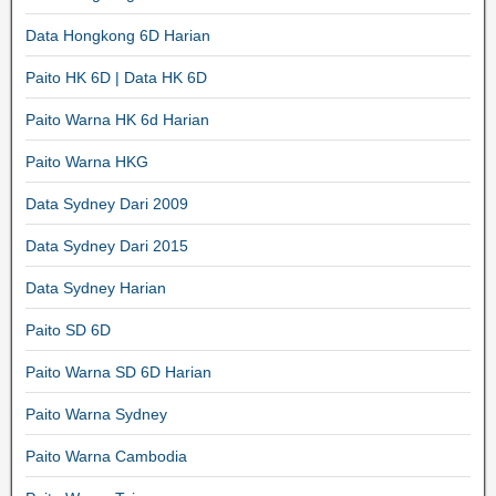
Data Hongkong 6D Harian
Paito HK 6D | Data HK 6D
Paito Warna HK 6d Harian
Paito Warna HKG
Data Sydney Dari 2009
Data Sydney Dari 2015
Data Sydney Harian
Paito SD 6D
Paito Warna SD 6D Harian
Paito Warna Sydney
Paito Warna Cambodia