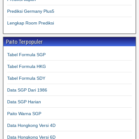
Prediksi Germany Plus5
Lengkap Room Prediksi
Paito Terpopuler
Tabel Formula SGP
Tabel Formula HKG
Tabel Formula SDY
Data SGP Dari 1986
Data SGP Harian
Paito Warna SGP
Data Hongkong Versi 4D
Data Hongkong Versi 6D