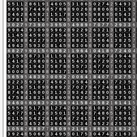
5
5
1
1
2
8
6
1
9
1
4
6
0
5
5
3
1
8
6
5
0
2
7
4
2
5
4
9
3
3
9
6
9
9
9
7
4
4
9
4
5
7
8
9
8
9
0
2
6
8
8
8
0
6
6
0
1
1
9
1
0
4
6
2
8
4
5
8
2
1
1
5
1
7
8
3
0
9
5
5
9
8
6
8
5
0
5
4
3
7
0
7
8
1
9
6
3
1
6
7
5
0
9
5
5
2
5
9
1
1
0
4
3
7
1
8
1
9
9
9
3
0
2
7
9
7
3
9
0
9
3
9
5
0
5
4
9
8
9
8
7
0
7
7
5
2
9
3
3
6
9
9
8
4
3
9
3
0
9
9
5
9
6
2
8
9
2
2
9
2
6
3
2
1
3
1
8
5
7
3
1
1
4
5
9
4
5
9
0
9
2
9
5
4
9
5
3
5
5
1
3
8
9
5
5
1
0
1
1
2
2
6
0
8
8
4
2
2
7
9
3
3
0
3
3
8
8
2
1
3
5
5
6
4
1
3
8
2
5
7
4
9
4
3
7
5
9
3
0
3
8
1
4
5
9
6
3
0
6
6
9
7
0
8
8
7
2
5
5
1
6
8
2
7
9
9
0
1
5
6
5
9
8
2
1
1
9
6
4
1
0
4
1
8
9
7
2
4
0
4
3
1
5
9
5
8
7
3
1
4
1
1
5
8
4
6
1
6
3
9
2
0
6
7
4
3
9
4
4
8
1
4
1
0
1
2
6
8
0
8
5
1
8
1
9
5
4
5
3
8
4
7
2
9
2
5
0
3
3
6
6
2
0
9
9
1
9
4
3
7
5
8
7
8
6
5
5
7
3
1
4
7
7
0
7
1
0
0
0
0
5
0
0
0
0
8
9
9
8
8
9
6
3
7
1
3
0
0
9
9
0
7
6
3
9
8
5
6
4
1
5
6
5
9
5
4
8
3
9
3
0
0
9
2
2
0
0
6
4
1
8
4
0
7
7
0
2
7
5
3
8
2
2
3
5
9
3
9
7
7
4
5
8
2
1
3
5
8
4
3
5
3
4
3
7
7
2
3
5
8
3
3
1
6
7
5
1
0
9
9
6
8
9
2
2
7
0
2
7
9
4
7
2
4
6
8
3
1
1
2
8
7
4
9
4
1
6
0
0
0
3
1
3
0
3
9
3
4
2
6
4
8
9
0
9
3
8
5
0
5
4
7
5
8
4
3
8
3
1
4
0
8
9
0
9
9
9
2
0
2
3
5
9
3
3
3
7
5
9
5
9
4
6
0
6
6
0
6
3
9
2
3
5
4
9
4
1
5
8
4
3
5
8
2
1
6
1
4
1
5
5
5
5
9
5
5
1
7
1
8
1
2
7
4
2
0
3
6
0
6
1
0
8
2
1
5
7
6
5
2
5
4
7
7
5
8
1
4
2
6
3
5
0
1
1
5
9
4
2
6
7
4
8
6
5
1
8
9
1
1
0
1
1
5
6
5
4
2
2
4
1
6
0
4
4
7
2
4
1
5
1
4
9
7
7
2
5
0
6
6
4
6
3
0
3
4
5
2
4
6
3
6
4
9
4
0
2
3
4
7
6
5
2
2
4
2
5
5
6
2
1
0
5
6
2
6
8
0
7
7
4
5
0
9
9
2
1
4
6
1
8
6
9
3
3
1
8
3
2
5
3
9
2
4
6
5
0
6
6
3
3
4
9
5
5
0
1
7
5
3
0
4
7
4
2
2
1
6
3
9