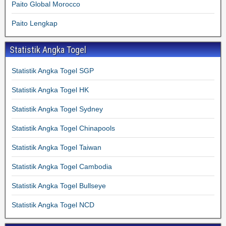
Paito Global Morocco
Paito Lengkap
Statistik Angka Togel
Statistik Angka Togel SGP
Statistik Angka Togel HK
Statistik Angka Togel Sydney
Statistik Angka Togel Chinapools
Statistik Angka Togel Taiwan
Statistik Angka Togel Cambodia
Statistik Angka Togel Bullseye
Statistik Angka Togel NCD