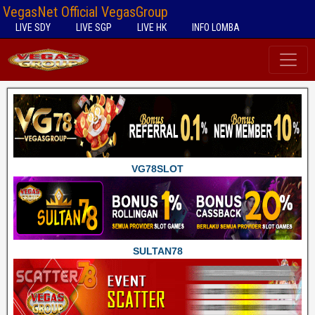
VegasNet Official VegasGroup
LIVE SDY
LIVE SGP
LIVE HK
INFO LOMBA
VG78SLOT
SULTAN78