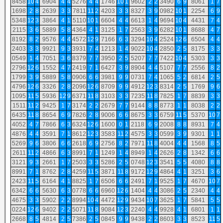
8
4
5
8
10
4
6
9
0
4
4
4
5
2
7
6
4
4
1
7
4
6
10
1
9
6
0
2
2
2
3
4
9
0
6
9
8
0
6
1
1
7
1
6
9
8
2
8
2
6
3
9
3
3
7
8
1
1
11
2
4
2
0
3
3
3
8
3
2
7
3
9
0
9
8
2
10
1
2
2
5
4
6
9
5
3
4
8
12
3
3
8
6
4
4
1
5
1
1
0
10
1
6
6
0
4
4
4
6
6
1
3
1
4
9
6
9
4
10
4
4
4
3
1
7
4
2
1
1
5
3
6
5
8
8
9
5
8
4
3
6
4
4
1
3
1
2
5
1
7
2
5
6
3
3
9
6
2
8
2
10
1
8
6
8
8
4
7
8
1
9
2
8
2
9
5
7
6
4
4
4
5
7
2
12
9
7
1
6
6
6
3
3
2
9
4
10
4
2
5
2
4
12
6
6
5
0
4
4
4
2
4
0
3
3
3
9
9
2
1
9
3
3
9
3
1
7
4
1
2
1
3
1
4
9
0
2
2
10
4
2
8
5
0
2
5
8
1
7
5
3
3
0
5
4
9
1
4
7
0
5
1
3
6
8
3
7
9
7
7
3
9
5
0
2
5
5
2
0
7
7
7
7
4
2
2
10
4
5
3
0
3
3
3
2
7
9
6
12
6
1
5
5
2
4
7
2
4
1
9
7
1
6
4
2
7
3
9
8
9
0
4
4
4
5
1
0
7
7
7
2
5
5
6
8
2
1
7
9
9
3
9
5
8
8
9
5
8
0
9
0
6
6
6
3
9
8
1
9
9
0
7
3
1
7
4
1
0
6
5
5
2
6
8
1
4
2
5
4
7
9
6
12
6
3
3
2
6
2
8
2
0
9
6
12
6
8
7
0
9
9
9
4
9
1
2
12
3
8
3
1
4
2
5
1
7
6
9
9
6
1
0
9
5
11
5
5
9
3
6
12
9
6
3
7
1
11
8
3
1
0
3
3
3
7
2
3
5
11
8
7
8
2
5
1
7
8
8
3
9
3
3
1
5
1
1
11
2
9
4
2
5
1
7
3
1
7
4
2
2
2
6
7
9
7
7
9
1
4
4
8
8
8
7
7
3
1
1
8
0
3
8
2
2
6
4
3
5
11
8
8
6
5
4
6
9
7
8
2
6
2
8
9
0
0
6
6
6
8
6
7
5
3
3
6
7
5
9
11
5
5
3
7
0
10
7
4
0
5
2
4
7
7
8
6
6
6
3
6
3
2
4
12
6
1
6
0
0
0
1
2
1
1
8
6
9
2
0
0
8
8
8
8
9
3
1
7
4
4
8
7
6
4
4
3
5
9
1
7
1
8
6
1
2
12
3
3
5
8
3
11
2
4
5
7
5
3
3
0
5
9
9
3
9
9
3
0
1
1
1
5
2
6
9
9
6
3
8
0
6
6
6
2
6
1
8
6
9
2
7
5
6
8
2
7
9
7
1
11
8
4
0
0
4
4
4
1
5
6
8
8
5
2
6
1
1
11
2
4
8
6
6
6
3
8
9
9
1
7
1
1
2
4
9
1
4
8
9
4
9
1
4
2
6
2
6
2
8
1
3
4
2
6
6
3
1
2
1
9
3
2
6
6
1
1
7
2
5
0
3
3
3
5
2
8
6
2
5
0
7
4
8
12
3
3
5
4
1
5
5
4
0
8
0
8
8
8
9
9
1
7
1
8
7
6
2
2
8
4
2
5
9
11
5
3
8
7
1
11
8
9
1
7
2
12
9
4
8
6
4
4
1
3
2
5
1
3
6
2
4
2
3
11
5
6
1
6
4
4
1
8
8
2
5
1
7
6
5
0
6
6
6
2
4
9
1
7
1
9
5
2
5
1
7
4
6
7
0
10
7
6
3
4
2
6
6
5
6
3
0
6
3
0
7
7
8
6
6
6
9
6
0
12
6
1
4
0
4
4
4
3
0
8
6
2
5
2
3
4
0
4
4
4
6
7
5
3
3
5
9
0
2
2
2
8
9
9
4
10
4
4
4
7
2
12
9
9
4
3
4
10
7
3
6
2
5
1
7
5
8
4
1
5
5
0
2
2
4
12
6
9
4
0
2
2
2
5
0
7
1
11
8
9
0
8
4
12
3
2
2
4
0
4
4
9
9
2
8
4
1
6
8
0
1
1
1
2
6
6
8
8
5
4
8
1
4
2
5
7
3
8
6
2
5
0
8
4
5
9
9
9
4
3
8
2
2
8
6
0
3
3
3
8
5
2
3
11
5