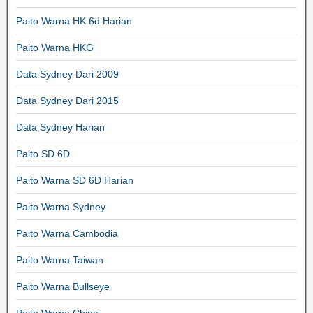
Paito Warna HK 6d Harian
Paito Warna HKG
Data Sydney Dari 2009
Data Sydney Dari 2015
Data Sydney Harian
Paito SD 6D
Paito Warna SD 6D Harian
Paito Warna Sydney
Paito Warna Cambodia
Paito Warna Taiwan
Paito Warna Bullseye