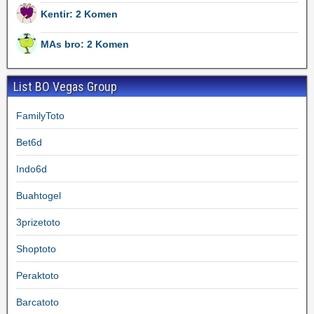
Kentir: 2 Komen
MAs bro: 2 Komen
List BO Vegas Group
FamilyToto
Bet6d
Indo6d
Buahtogel
3prizetoto
Shoptoto
Peraktoto
Barcatoto