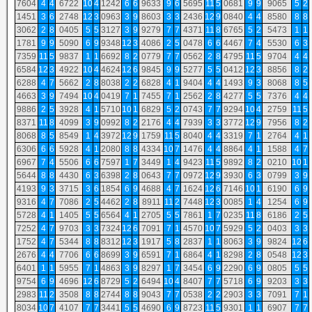
7
6
0
4
4
4
6
7
2
2
10
4
1
2
4
2
6
6
9
6
3
3
9
6
5
6
9
5
11
5
0
6
8
1
9
9
9
0
6
5
5
2
1
4
5
1
3
6
2
7
4
8
12
3
0
9
6
3
3
9
8
6
0
3
3
3
2
4
3
6
12
9
0
8
4
0
4
4
8
5
8
0
8
8
3
0
6
2
2
8
0
4
0
5
5
5
3
1
2
7
3
9
9
2
7
9
7
7
4
3
7
1
11
8
6
7
6
5
5
2
5
4
7
3
1
1
1
7
8
1
9
9
5
0
9
0
6
9
9
3
4
8
12
3
4
0
8
6
2
5
0
4
7
8
6
6
4
4
6
7
7
4
5
5
3
0
6
3
7
3
5
9
11
5
9
8
3
7
1
1
6
6
9
2
8
2
0
7
7
9
7
7
0
5
6
2
2
8
4
7
9
5
11
5
9
7
0
4
4
4
6
5
8
4
12
3
4
9
2
2
10
4
4
6
2
4
12
6
9
8
4
5
9
9
5
2
7
7
5
5
0
4
1
2
12
3
8
8
5
6
8
2
6
2
8
8
4
7
5
6
6
2
2
8
8
0
3
8
2
2
6
8
2
8
4
1
9
4
0
4
4
4
1
4
9
3
9
3
8
0
6
8
8
5
4
6
6
3
3
9
7
4
9
4
10
4
0
4
1
9
7
1
7
4
5
5
7
1
2
5
6
2
2
8
4
2
7
7
5
5
7
3
7
6
4
4
9
8
8
6
2
5
3
9
2
8
4
1
5
7
1
0
10
1
6
8
2
9
5
2
0
7
4
3
7
7
9
2
9
4
10
4
2
7
5
9
11
5
8
3
7
1
11
8
4
0
9
9
3
9
0
9
9
2
8
2
2
1
7
6
4
4
7
9
3
9
3
3
3
7
7
2
12
9
7
9
5
6
8
2
8
0
6
8
8
5
8
5
4
9
1
4
3
9
7
2
12
9
1
7
5
9
11
5
8
0
4
0
4
4
3
3
1
9
7
1
2
7
6
4
4
1
6
3
0
6
6
6
5
9
2
8
4
1
2
0
8
0
8
8
4
3
3
4
10
7
1
4
7
6
4
4
8
8
6
4
4
1
1
5
8
8
4
7
6
9
6
7
7
4
5
5
0
6
6
6
7
5
9
7
1
7
3
4
4
9
1
4
9
4
2
3
11
5
9
8
9
2
8
2
0
2
1
0
10
1
5
6
4
4
8
8
4
4
3
0
6
3
6
3
9
8
2
8
0
6
4
3
7
7
0
9
7
2
12
9
3
9
3
0
6
3
0
7
9
9
3
9
4
1
9
3
9
3
3
7
1
5
3
6
1
8
5
4
6
9
4
6
8
8
4
7
1
6
2
4
12
6
7
1
4
6
10
1
6
1
9
0
6
9
9
3
1
6
4
7
7
0
8
6
2
5
4
4
6
2
2
8
8
9
1
1
11
2
7
4
4
8
12
3
0
0
8
5
1
4
1
2
5
4
6
9
5
7
2
8
4
1
1
4
0
5
5
5
6
5
6
4
4
1
2
7
0
5
5
5
7
8
6
1
1
7
0
2
3
5
11
8
6
1
8
6
2
5
7
2
5
2
4
7
9
7
0
3
3
3
7
3
2
4
12
6
7
0
9
1
7
1
4
5
7
0
10
7
5
9
2
9
5
2
0
4
0
3
3
3
1
7
5
2
4
7
5
3
4
4
8
8
8
3
1
2
12
3
1
9
1
7
5
8
2
8
3
7
1
1
8
0
6
3
3
9
9
8
2
4
12
6
2
6
7
6
4
4
7
7
0
6
6
6
8
6
9
9
3
9
6
5
9
1
7
1
6
8
6
4
4
1
8
2
9
8
2
8
0
5
4
8
12
3
6
4
0
1
1
1
5
9
5
5
7
1
4
8
6
3
3
9
8
2
9
7
1
7
3
4
5
4
6
9
2
2
9
0
6
9
0
8
0
5
5
5
9
7
5
4
6
9
4
6
9
6
12
6
8
7
2
9
5
2
6
4
9
4
10
4
8
4
0
7
7
7
5
7
1
8
6
9
9
2
0
3
3
3
2
9
8
3
11
2
3
5
0
8
8
8
2
7
4
4
8
8
9
0
4
3
7
7
0
5
3
8
2
2
2
9
0
3
3
3
7
0
9
1
7
1
8
0
3
4
10
7
4
1
0
7
7
7
3
4
4
1
5
5
4
6
9
0
6
9
8
7
2
3
11
5
9
3
0
1
1
1
6
9
0
7
7
7