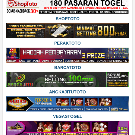
SHOPTOTO
PERAKTOTO
BARCATOTO
ANGKAJITUTOTO
VEGASTOGEL