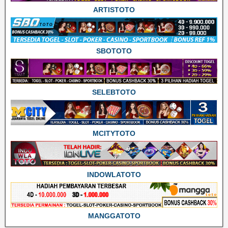
ARTISTOTO
SBOTOTO
SELEBTOTO
MCITYTOTO
INDOWLATOTO
MANGGATOTO