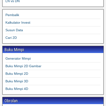
LN vs DN
Pembalik
Kalkulator Invest
Susun Data
Cari 2D
Buku Mimpi
Generator Mimpi
Buku Mimpi 2D Gambar
Buku Mimpi 2D
Buku Mimpi 3D
Buku Mimpi 4D
Obrolan