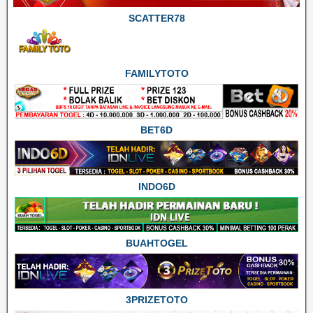
SCATTER78
FAMILYTOTO
BET6D
INDO6D
BUAHTOGEL
3PRIZETOTO