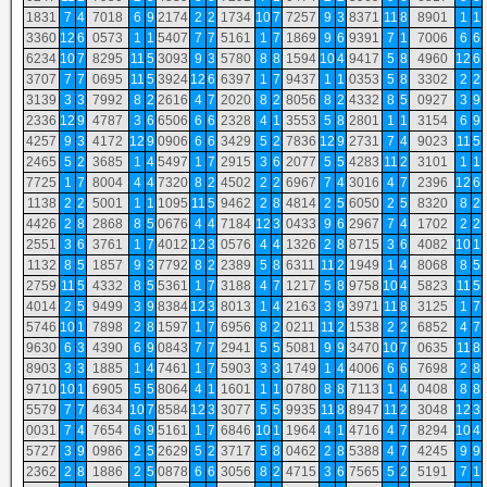
1
8
3
1
7
4
7
0
1
8
6
9
2
1
7
4
2
2
1
7
3
4
10
7
7
2
5
7
9
3
8
3
7
1
11
8
8
9
0
1
1
1
3
3
6
0
12
6
0
5
7
3
1
1
5
4
0
7
7
7
5
1
6
1
1
7
1
8
6
9
9
6
9
3
9
1
7
1
7
0
0
6
6
6
6
2
3
4
10
7
8
2
9
5
11
5
3
0
9
3
9
3
5
7
8
0
8
8
1
5
9
4
10
4
9
4
1
7
5
8
4
9
6
0
12
6
3
7
0
7
7
7
0
6
9
5
11
5
3
9
2
4
12
6
6
3
9
7
1
7
9
4
3
7
1
1
0
3
5
3
5
8
3
3
0
2
2
2
3
1
3
9
3
3
7
9
9
2
8
2
2
6
1
6
4
7
2
0
2
0
8
2
8
0
5
6
8
2
4
3
3
2
8
5
0
9
2
7
3
9
2
3
3
6
12
9
4
7
8
7
3
6
6
5
0
6
6
6
2
3
2
8
4
1
3
5
5
3
5
8
2
8
0
1
1
1
3
1
5
4
6
9
4
2
5
7
9
3
4
1
7
2
12
9
0
9
0
6
6
6
3
4
2
9
5
2
7
8
3
6
12
9
2
7
3
1
7
4
9
0
2
3
11
5
2
4
6
5
5
2
3
6
8
5
1
4
5
4
9
7
1
7
2
9
1
5
3
6
2
0
7
7
5
5
4
2
8
3
11
2
3
1
0
1
1
1
7
7
2
5
1
7
8
0
0
4
4
4
7
3
2
0
8
2
4
5
0
2
2
2
6
9
6
7
7
4
3
0
1
6
4
7
2
3
9
6
12
6
1
1
3
8
2
2
5
0
0
1
1
1
1
0
9
5
11
5
9
4
6
2
2
8
4
8
1
4
2
5
6
0
5
0
2
5
8
3
2
0
8
2
4
4
2
6
2
8
2
8
6
8
8
5
0
6
7
6
4
4
7
1
8
4
12
3
0
4
3
3
9
6
2
9
6
7
7
4
1
7
0
2
2
2
2
5
5
1
3
6
3
7
6
1
1
7
4
0
1
2
12
3
0
5
7
6
4
4
1
3
2
6
2
8
8
7
1
5
3
6
4
0
8
2
10
1
1
1
3
2
8
5
1
8
5
7
9
3
7
7
9
2
8
2
2
3
8
9
5
8
6
3
1
1
11
2
1
9
4
9
1
4
8
0
6
8
8
5
2
7
5
9
11
5
4
3
3
2
8
5
5
3
6
1
1
7
3
1
8
8
4
7
1
2
1
7
5
8
9
7
5
8
10
4
5
8
2
3
11
5
4
0
1
4
2
5
9
4
9
9
3
9
8
3
8
4
12
3
8
0
1
3
1
4
2
1
6
3
3
9
3
9
7
1
11
8
3
1
2
5
1
7
5
7
4
6
10
1
7
8
9
8
2
8
1
5
9
7
1
7
6
9
5
6
8
2
0
2
1
1
11
2
1
5
3
8
2
2
6
8
5
2
4
7
9
6
3
0
6
3
4
3
9
0
6
9
0
8
4
3
7
7
2
9
4
1
5
5
5
0
8
1
9
9
3
4
7
0
10
7
0
6
3
5
11
8
8
9
0
3
3
3
1
8
8
5
1
4
7
4
6
1
1
7
5
9
0
3
3
3
1
7
4
9
1
4
4
0
0
6
6
6
7
6
9
8
2
8
9
7
1
0
10
1
6
9
0
5
5
5
8
0
6
4
4
1
1
6
0
1
1
1
0
7
8
0
8
8
7
1
1
3
1
4
0
4
0
8
8
8
5
5
7
9
7
7
4
6
3
4
10
7
8
5
8
4
12
3
3
0
7
7
5
5
9
9
3
5
11
8
8
9
4
7
11
2
3
0
4
8
12
3
0
0
3
1
7
4
7
6
5
4
6
9
5
1
6
1
1
7
6
8
4
6
10
1
1
9
6
4
4
1
4
7
1
6
4
7
8
2
9
4
10
4
5
7
2
7
3
9
0
9
8
6
2
5
2
6
2
9
5
2
3
7
1
7
5
8
0
4
6
2
2
8
5
3
8
8
4
7
4
2
4
5
9
9
2
3
6
2
2
8
1
8
8
6
2
5
0
8
7
8
6
6
3
0
5
6
8
2
4
7
1
5
3
6
7
5
6
5
5
2
5
1
9
1
7
1