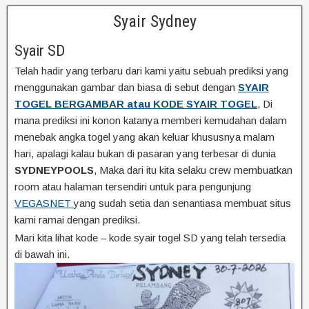
Syair Sydney
Syair SD
Telah hadir yang terbaru dari kami yaitu sebuah prediksi yang
menggunakan gambar dan biasa di sebut dengan
SYAIR
TOGEL BERGAMBAR atau KODE SYAIR TOGEL
, Di
mana prediksi ini konon katanya memberi kemudahan dalam
menebak angka togel yang akan keluar khususnya malam
hari, apalagi kalau bukan di pasaran yang terbesar di dunia
SYDNEYPOOLS
, Maka dari itu kita selaku crew membuatkan
room atau halaman tersendiri untuk para pengunjung
VEGASNET
yang sudah setia dan senantiasa membuat situs
kami ramai dengan prediksi.
Mari kita lihat kode – kode syair togel SD yang telah tersedia
di bawah ini.