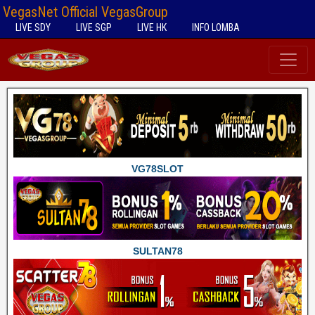
VegasNet Official VegasGroup
LIVE SDY
LIVE SGP
LIVE HK
INFO LOMBA
VG78SLOT
SULTAN78