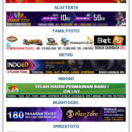
SCATTER78
FAMILYTOTO
BET6D
INDO6D
BUAHTOGEL
3PRIZETOTO