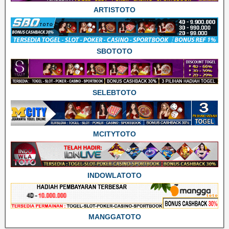
ARTISTOTO
SBOTOTO
SELEBTOTO
MCITYTOTO
INDOWLATOTO
MANGGATOTO