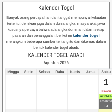
Kalender Togel
Banyak orang percaya hari dan tanggal mempunyai kekuatan
tertentu, demikian juga dalam dunia angka, masyarakat jawa
kususnya percaya bahwa ada angka dominan dalam setiap
pasaran dan penanggalan. berikut ini
kalender togel
merangkum beberapa sumber tentang itu dan dikemas dalam
bentuk kalender togel abadi.
KALENDER TOGEL ABADI
Agustus 2026
Minggu
Senin
Selasa
Rabu
Kamis
Jumat
Sabtu
1
Kliwon
ai:2348
jamah:64
84