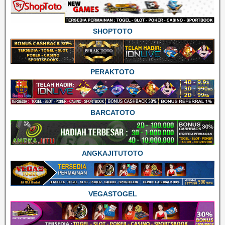
SHOPTOTO
PERAKTOTO
BARCATOTO
ANGKAJITUTOTO
VEGASTOGEL