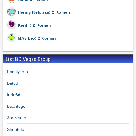
Henny Kelobas: 2 Komen
Kentir: 2 Komen
MAs bro: 2 Komen
List BO Vegas Group
FamilyToto
Bet6d
Indo6d
Buahtogel
3prizetoto
Shoptoto