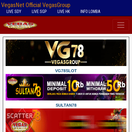
VegasNet Official VegasGroup
LIVE SDY
LIVE SGP
LIVE HK
INFO LOMBA
VG78SLOT
SULTAN78