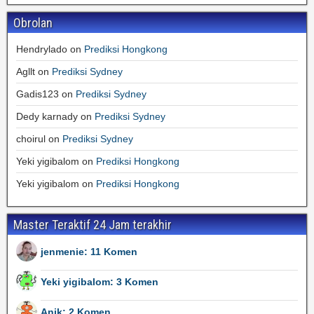
Obrolan
Hendrylado
on
Prediksi Hongkong
Agllt
on
Prediksi Sydney
Gadis123
on
Prediksi Sydney
Dedy karnady
on
Prediksi Sydney
choirul
on
Prediksi Sydney
Yeki yigibalom
on
Prediksi Hongkong
Yeki yigibalom
on
Prediksi Hongkong
Master Teraktif 24 Jam terakhir
jenmenie: 11 Komen
Yeki yigibalom: 3 Komen
Anik: 2 Komen