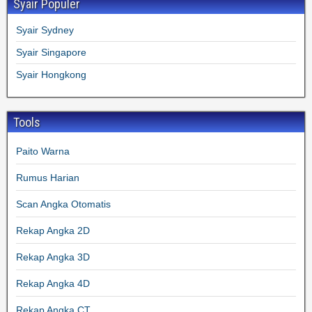
Syair Populer
Syair Sydney
Syair Singapore
Syair Hongkong
Tools
Paito Warna
Rumus Harian
Scan Angka Otomatis
Rekap Angka 2D
Rekap Angka 3D
Rekap Angka 4D
Rekap Angka CT