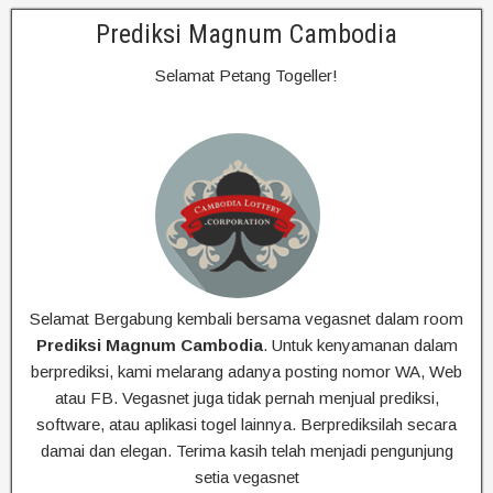
Prediksi Magnum Cambodia
Selamat Petang Togeller!
Selamat Bergabung kembali bersama vegasnet dalam room
Prediksi Magnum Cambodia
. Untuk kenyamanan dalam
berprediksi, kami melarang adanya posting nomor WA, Web
atau FB. Vegasnet juga tidak pernah menjual prediksi,
software, atau aplikasi togel lainnya. Berprediksilah secara
damai dan elegan. Terima kasih telah menjadi pengunjung
setia vegasnet