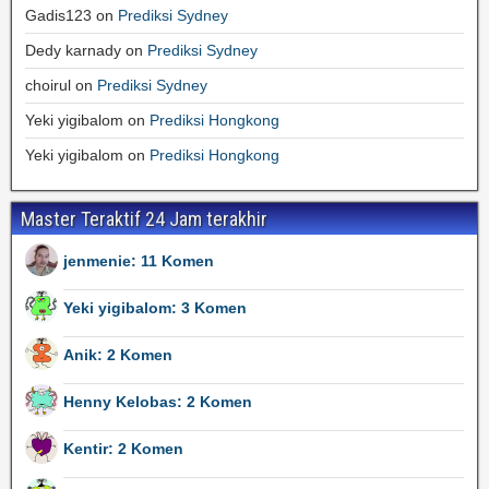
Gadis123
on
Prediksi Sydney
Dedy karnady
on
Prediksi Sydney
choirul
on
Prediksi Sydney
Yeki yigibalom
on
Prediksi Hongkong
Yeki yigibalom
on
Prediksi Hongkong
Master Teraktif 24 Jam terakhir
jenmenie: 11 Komen
Yeki yigibalom: 3 Komen
Anik: 2 Komen
Henny Kelobas: 2 Komen
Kentir: 2 Komen