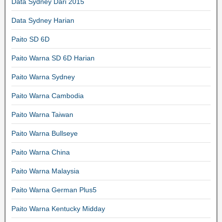
Data Sydney Dari 2015
Data Sydney Harian
Paito SD 6D
Paito Warna SD 6D Harian
Paito Warna Sydney
Paito Warna Cambodia
Paito Warna Taiwan
Paito Warna Bullseye
Paito Warna China
Paito Warna Malaysia
Paito Warna German Plus5
Paito Warna Kentucky Midday