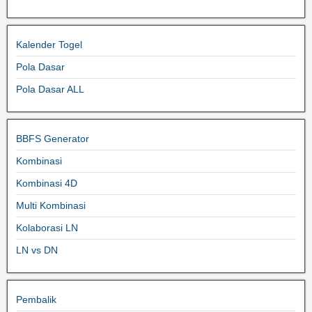
Kalender Togel
Pola Dasar
Pola Dasar ALL
BBFS Generator
Kombinasi
Kombinasi 4D
Multi Kombinasi
Kolaborasi LN
LN vs DN
Pembalik