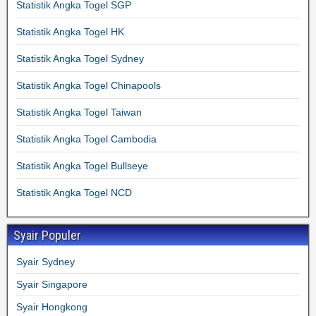
Statistik Angka Togel SGP
Statistik Angka Togel HK
Statistik Angka Togel Sydney
Statistik Angka Togel Chinapools
Statistik Angka Togel Taiwan
Statistik Angka Togel Cambodia
Statistik Angka Togel Bullseye
Statistik Angka Togel NCD
Syair Populer
Syair Sydney
Syair Singapore
Syair Hongkong