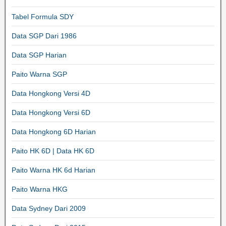
Tabel Formula SDY
Data SGP Dari 1986
Data SGP Harian
Paito Warna SGP
Data Hongkong Versi 4D
Data Hongkong Versi 6D
Data Hongkong 6D Harian
Paito HK 6D | Data HK 6D
Paito Warna HK 6d Harian
Paito Warna HKG
Data Sydney Dari 2009