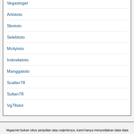
Vegastogel
Artistoto
Sbototo
Selebtoto
Mcitytoto
Indowlatoto
Manggatoto
Scatter78
Sultan78
Vg78slot
Vegasnet bukan situs perjudian atau sejenisnya, kami hanya menyediakan data-data