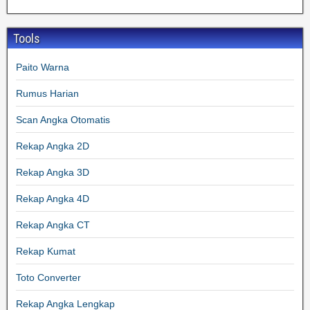
Tools
Paito Warna
Rumus Harian
Scan Angka Otomatis
Rekap Angka 2D
Rekap Angka 3D
Rekap Angka 4D
Rekap Angka CT
Rekap Kumat
Toto Converter
Rekap Angka Lengkap