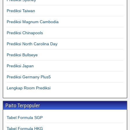
Prediksi Taiwan
Prediksi Magnum Cambodia
Prediksi Chinapools
Prediksi North Carolina Day
Prediksi Bullseye
Prediksi Japan
Prediksi Germany Plus5
Lengkap Room Prediksi
Paito Terpopuler
Tabel Formula SGP
Tabel Formula HKG