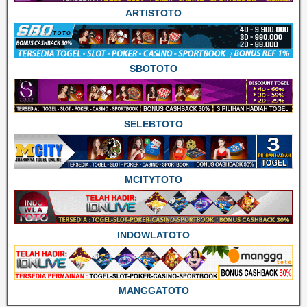
ARTISTOTO
SBOTOTO
SELEBTOTO
MCITYTOTO
INDOWLATOTO
MANGGATOTO