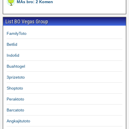
MAs bro: 2 Komen
List BO Vegas Group
FamilyToto
Bet6d
Indo6d
Buahtogel
3prizetoto
Shoptoto
Peraktoto
Barcatoto
Angkajitutoto