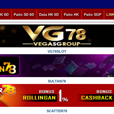
HK 6D
Paito SD 6D
Data HK 6D
Paito HK
Paito SGP
LIN
VG78SLOT
SULTAN78
SCATTER78