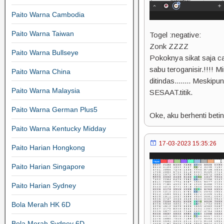
Paito Warna Cambodia
Paito Warna Taiwan
Togel :negative:
Zonk ZZZZ
Paito Warna Bullseye
Pokoknya sikat saja c
sabu teroganisir.!!!!
Paito Warna China
ditindas........ Mesk
Paito Warna Malaysia
SESAAT.titik.
Paito Warna German Plus5
Oke, aku berhenti betin
Paito Warna Kentucky Midday
17-03-2023 15:35:26
Paito Harian Hongkong
Paito Harian Singapore
Paito Harian Sydney
Bola Merah HK 6D
Bola Merah Sydney 6D