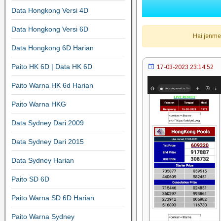
Data Hongkong Versi 4D
Data Hongkong Versi 6D
Hai jenme
Data Hongkong 6D Harian
Paito HK 6D | Data HK 6D
17-03-2023 23:14:52
Paito Warna HK 6d Harian
Paito Warna HKG
Data Sydney Dari 2009
Data Sydney Dari 2015
Data Sydney Harian
Paito SD 6D
Paito Warna SD 6D Harian
Paito Warna Sydney