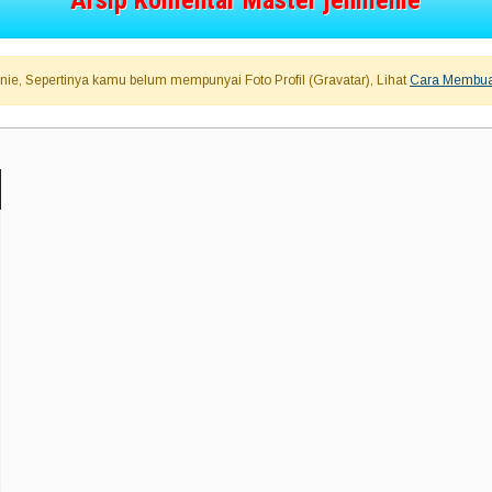
Arsip Komentar Master jenmenie
nie, Sepertinya kamu belum mempunyai Foto Profil (Gravatar), Lihat
Cara Membua