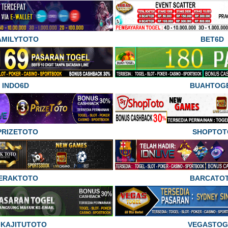
AMILYTOTO
BET6D
INDO6D
BUAHTOG
PRIZETOTO
SHOPTOT
ERAKTOTO
BARCATO
KAJITUTOTO
VEGASTOG