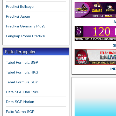
Prediksi Bullseye
Prediksi Japan
A
Prediksi Germany Plus5
Lengkap Room Prediksi
S
Paito Terpopuler
Tabel Formula SGP
IN
Tabel Formula HKG
Tabel Formula SDY
Data SGP Dari 1986
Data SGP Harian
Paito Warna SGP