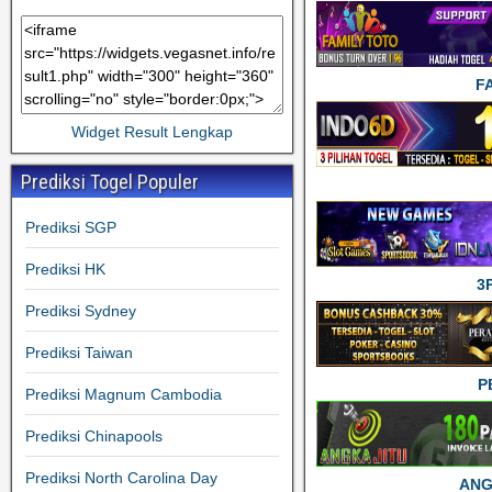
F
Widget Result Lengkap
Prediksi Togel Populer
Prediksi SGP
Prediksi HK
3
Prediksi Sydney
Prediksi Taiwan
P
Prediksi Magnum Cambodia
Prediksi Chinapools
Prediksi North Carolina Day
ANG