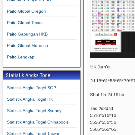
Paito Global Oregon
Paito Global Texas
Paito Gabungan HKB
Paito Global Morocco
Paito Lengkap
HK Jum'at
Statistik Angka Togel
2d 16*61*56*65*79*9
Statistik Angka Togel SGP
Shut 1ln 2d 16 bb
Statistik Angka Togel HK
Tes 2d3d4d
Statistik Angka Togel Sydney
5516*516*16
5556*556*56
Statistik Angka Togel Chinapools
5566*566*66
Statistik Angka Togel Taiwan