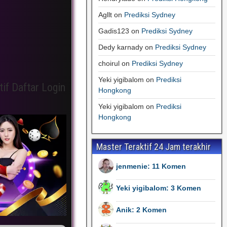
Agllt
on
Prediksi Sydney
Gadis123
on
Prediksi Sydney
Dedy karnady
on
Prediksi Sydney
choirul
on
Prediksi Sydney
Yeki yigibalom
on
Prediksi
f Daftar Login
Hongkong
Yeki yigibalom
on
Prediksi
Hongkong
Master Teraktif 24 Jam terakhir
jenmenie: 11 Komen
Yeki yigibalom: 3 Komen
Anik: 2 Komen