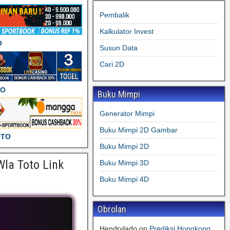
Pembalik
Kalkulator Invest
O
Susun Data
Cari 2D
TO
Buku Mimpi
Generator Mimpi
Buku Mimpi 2D Gambar
TO
Buku Mimpi 2D
la Toto Link
Buku Mimpi 3D
Buku Mimpi 4D
Obrolan
Hendrylado
on
Prediksi Hongkong