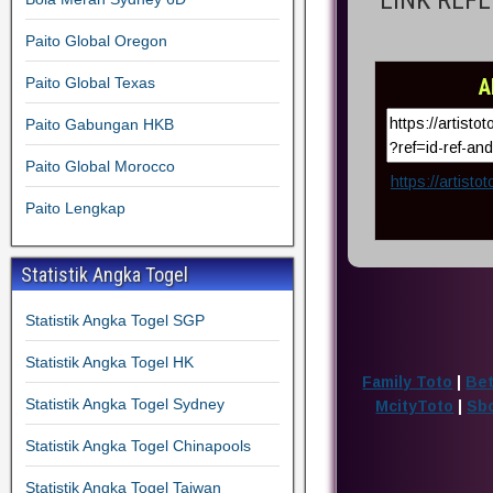
LINK REFE
Paito Global Oregon
Paito Global Texas
A
Paito Gabungan HKB
Paito Global Morocco
https://artisto
Paito Lengkap
Statistik Angka Togel
Statistik Angka Togel SGP
Statistik Angka Togel HK
Family Toto
|
Bet
Statistik Angka Togel Sydney
McityToto
|
Sb
Statistik Angka Togel Chinapools
Statistik Angka Togel Taiwan