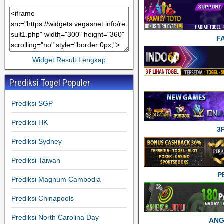
F
Widget Result Lengkap
Prediksi Togel Populer
Prediksi SGP
Prediksi HK
3
Prediksi Sydney
Prediksi Taiwan
P
Prediksi Magnum Cambodia
Prediksi Chinapools
Prediksi North Carolina Day
ANG