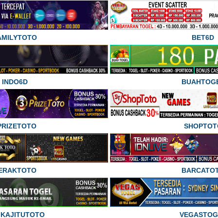
AMILYTOTO
BET6D
INDO6D
BUAHTOG
PRIZETOTO
SHOPTOT
ERAKTOTO
BARCATO
KAJITUTOTO
VEGASTOG