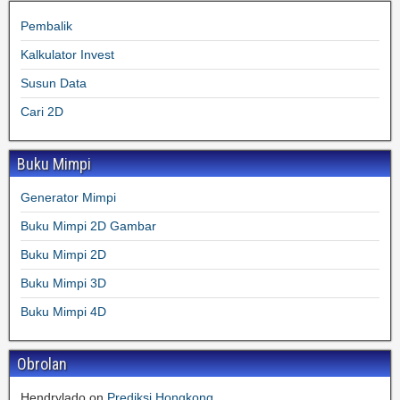
Pembalik
Kalkulator Invest
Susun Data
Cari 2D
Buku Mimpi
Generator Mimpi
Buku Mimpi 2D Gambar
Buku Mimpi 2D
Buku Mimpi 3D
Buku Mimpi 4D
Obrolan
Hendrylado
on
Prediksi Hongkong