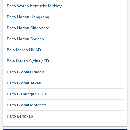
Paito Warna Kentucky Midday
Paito Harian Hongkong
Paito Harian Singapore
Paito Harian Sydney
Bola Merah HK 6D
Bola Merah Sydney 6D
Paito Global Oregon
Paito Global Texas
Paito Gabungan HKB
Paito Global Morocco
Paito Lengkap