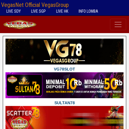
VegasNet Official VegasGroup
LIVE SDY
LIVE SGP
LIVE HK
INFO LOMBA
VG78SLOT
SULTAN78