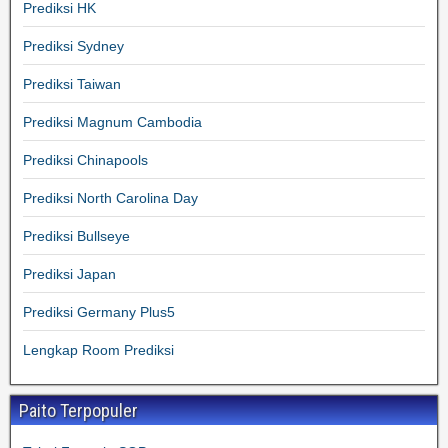
Prediksi HK
Prediksi Sydney
Prediksi Taiwan
Prediksi Magnum Cambodia
Prediksi Chinapools
Prediksi North Carolina Day
Prediksi Bullseye
Prediksi Japan
Prediksi Germany Plus5
Lengkap Room Prediksi
Paito Terpopuler