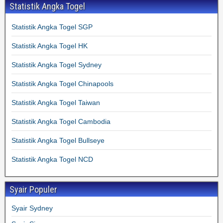
Statistik Angka Togel
Statistik Angka Togel SGP
Statistik Angka Togel HK
Statistik Angka Togel Sydney
Statistik Angka Togel Chinapools
Statistik Angka Togel Taiwan
Statistik Angka Togel Cambodia
Statistik Angka Togel Bullseye
Statistik Angka Togel NCD
Syair Populer
Syair Sydney