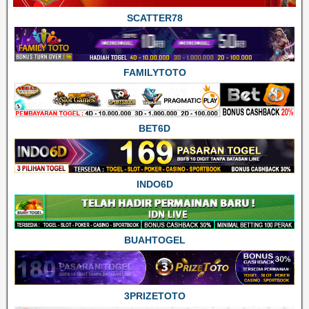
SCATTER78
FAMILYTOTO
BET6D
INDO6D
BUAHTOGEL
3PRIZETOTO