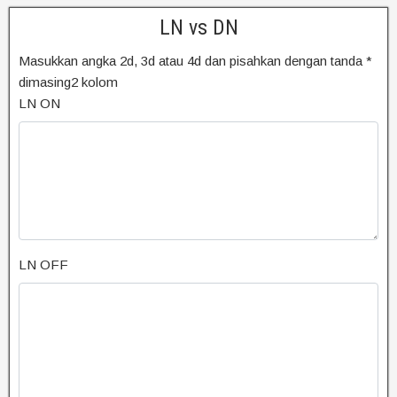
LN vs DN
Masukkan angka 2d, 3d atau 4d dan pisahkan dengan tanda *
dimasing2 kolom
LN ON
LN OFF