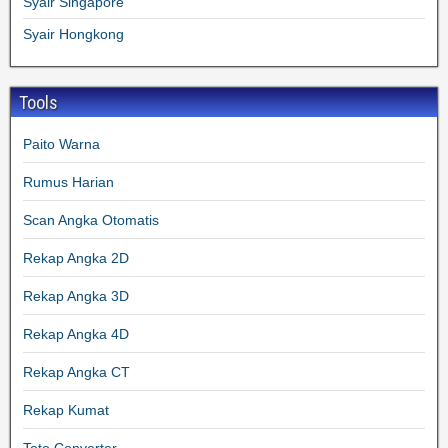
Syair Singapore
Syair Hongkong
Tools
Paito Warna
Rumus Harian
Scan Angka Otomatis
Rekap Angka 2D
Rekap Angka 3D
Rekap Angka 4D
Rekap Angka CT
Rekap Kumat