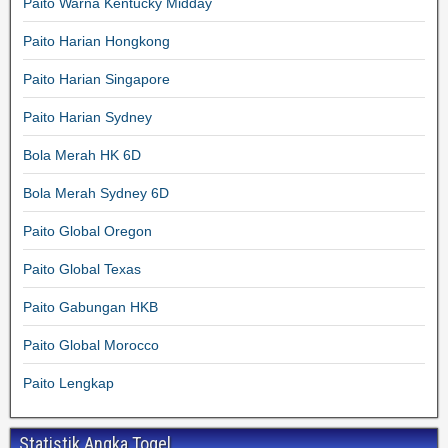
Paito Warna Kentucky Midday
Paito Harian Hongkong
Paito Harian Singapore
Paito Harian Sydney
Bola Merah HK 6D
Bola Merah Sydney 6D
Paito Global Oregon
Paito Global Texas
Paito Gabungan HKB
Paito Global Morocco
Paito Lengkap
Statistik Angka Togel