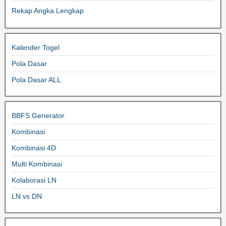
Rekap Angka Lengkap
Kalender Togel
Pola Dasar
Pola Dasar ALL
BBFS Generator
Kombinasi
Kombinasi 4D
Multi Kombinasi
Kolaborasi LN
LN vs DN