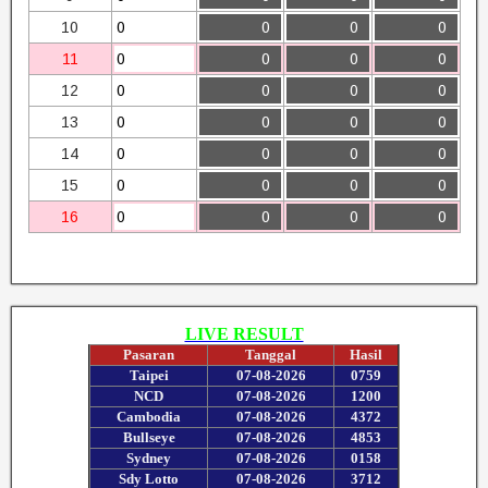
10
11
12
13
14
15
16