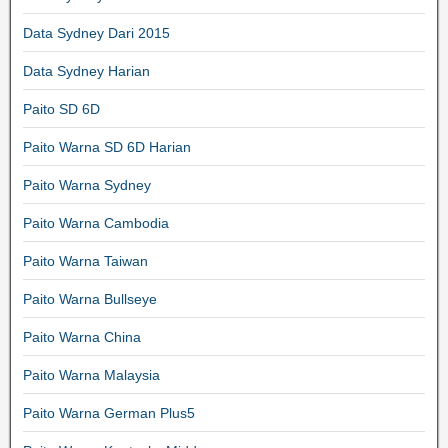
Data Sydney Dari 2015
Data Sydney Harian
Paito SD 6D
Paito Warna SD 6D Harian
Paito Warna Sydney
Paito Warna Cambodia
Paito Warna Taiwan
Paito Warna Bullseye
Paito Warna China
Paito Warna Malaysia
Paito Warna German Plus5