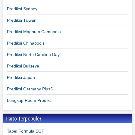
Prediksi Sydney
Prediksi Taiwan
Prediksi Magnum Cambodia
Prediksi Chinapools
Prediksi North Carolina Day
Prediksi Bullseye
Prediksi Japan
Prediksi Germany Plus5
Lengkap Room Prediksi
Paito Terpopuler
Tabel Formula SGP