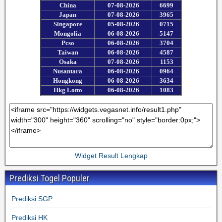
Widget Result Lengkap
Prediksi Togel Populer
Prediksi SGP
Prediksi HK