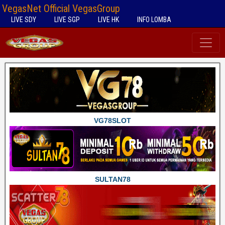
VegasNet Official VegasGroup
LIVE SDY
LIVE SGP
LIVE HK
INFO LOMBA
VG78SLOT
SULTAN78