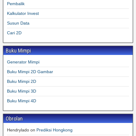
Pembalik
Kalkulator Invest
Susun Data
Cari 2D
Buku Mimpi
Generator Mimpi
Buku Mimpi 2D Gambar
Buku Mimpi 2D
Buku Mimpi 3D
Buku Mimpi 4D
Obrolan
Hendrylado
on
Prediksi Hongkong