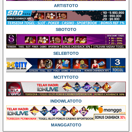
ARTISTOTO
SBOTOTO
SELEBTOTO
MCITYTOTO
INDOWLATOTO
MANGGATOTO