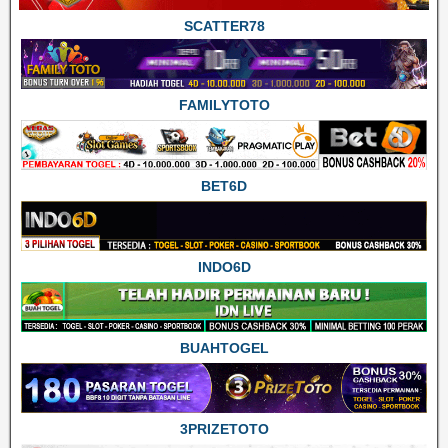
SCATTER78
FAMILYTOTO
BET6D
INDO6D
BUAHTOGEL
3PRIZETOTO