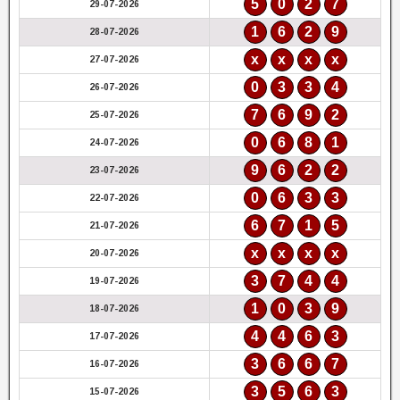
5
0
2
7
29-07-2026
1
6
2
9
28-07-2026
x
x
x
x
27-07-2026
0
3
3
4
26-07-2026
7
6
9
2
25-07-2026
0
6
8
1
24-07-2026
9
6
2
2
23-07-2026
0
6
3
3
22-07-2026
6
7
1
5
21-07-2026
x
x
x
x
20-07-2026
3
7
4
4
19-07-2026
1
0
3
9
18-07-2026
4
4
6
3
17-07-2026
3
6
6
7
16-07-2026
3
5
6
3
15-07-2026