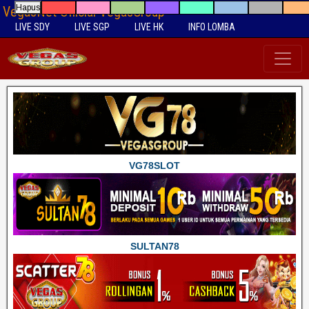
Hapus
VegasNet Official VegasGroup
LIVE SDY
LIVE SGP
LIVE HK
INFO LOMBA
VG78SLOT
SULTAN78