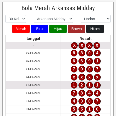
Bola Merah Arkansas Midday
Merah
Biru
Hijau
Brown
Hitam
tanggal
Result
X
X
X
X
x
8
8
0
4
06-08-2026
6
6
9
1
05-08-2026
7
0
0
7
04-08-2026
x
x
x
x
03-08-2026
1
2
1
1
02-08-2026
7
8
4
4
01-08-2026
4
3
0
7
31-07-2026
5
5
1
0
30-07-2026