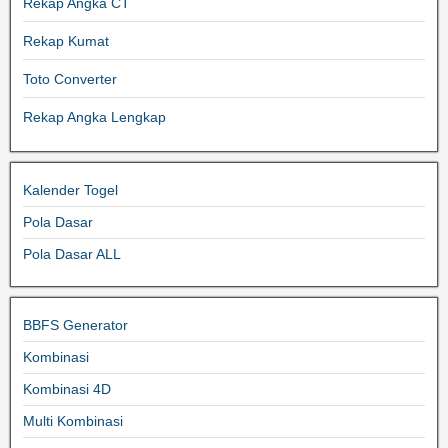
Rekap Angka CT
Rekap Kumat
Toto Converter
Rekap Angka Lengkap
Kalender Togel
Pola Dasar
Pola Dasar ALL
BBFS Generator
Kombinasi
Kombinasi 4D
Multi Kombinasi