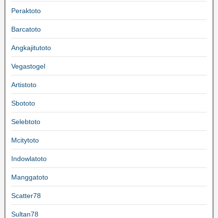
Peraktoto
Barcatoto
Angkajitutoto
Vegastogel
Artistoto
Sbototo
Selebtoto
Mcitytoto
Indowlatoto
Manggatoto
Scatter78
Sultan78