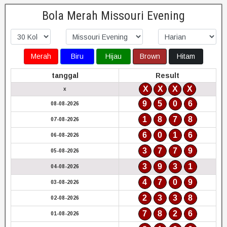
Bola Merah Missouri Evening
Merah
Biru
Hijau
Brown
Hitam
tanggal
Result
X
X
X
X
x
9
5
0
6
08-08-2026
1
8
7
8
07-08-2026
6
0
1
6
06-08-2026
3
7
7
9
05-08-2026
3
9
3
1
04-08-2026
4
7
0
9
03-08-2026
2
3
3
8
02-08-2026
7
8
2
6
01-08-2026