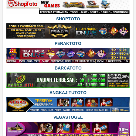
SHOPTOTO
PERAKTOTO
BARCATOTO
ANGKAJITUTOTO
VEGASTOGEL