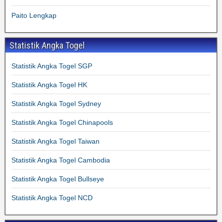
Paito Lengkap
Statistik Angka Togel
Statistik Angka Togel SGP
Statistik Angka Togel HK
Statistik Angka Togel Sydney
Statistik Angka Togel Chinapools
Statistik Angka Togel Taiwan
Statistik Angka Togel Cambodia
Statistik Angka Togel Bullseye
Statistik Angka Togel NCD