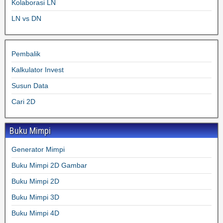
Kolaborasi LN
LN vs DN
Pembalik
Kalkulator Invest
Susun Data
Cari 2D
Buku Mimpi
Generator Mimpi
Buku Mimpi 2D Gambar
Buku Mimpi 2D
Buku Mimpi 3D
Buku Mimpi 4D