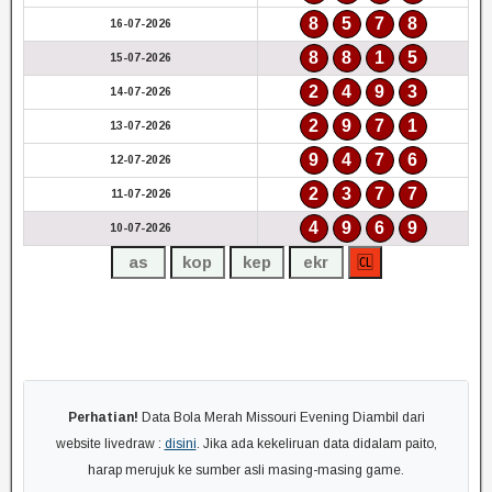
8
5
7
8
16-07-2026
8
8
1
5
15-07-2026
2
4
9
3
14-07-2026
2
9
7
1
13-07-2026
9
4
7
6
12-07-2026
2
3
7
7
11-07-2026
4
9
6
9
10-07-2026
Perhatian!
Data Bola Merah Missouri Evening Diambil dari
website livedraw :
disini
. Jika ada kekeliruan data didalam paito,
harap merujuk ke sumber asli masing-masing game.