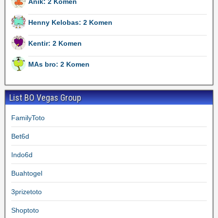
Anik: 2 Komen
Henny Kelobas: 2 Komen
Kentir: 2 Komen
MAs bro: 2 Komen
List BO Vegas Group
FamilyToto
Bet6d
Indo6d
Buahtogel
3prizetoto
Shoptoto