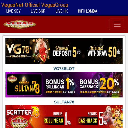
VegasNet Official VegasGroup
LIVE SDY
LIVE SGP
LIVE HK
INFO LOMBA
VG78SLOT
SULTAN78