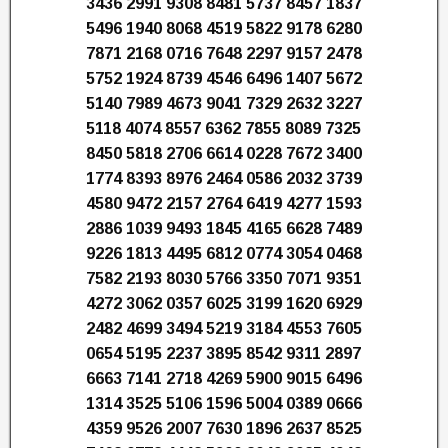
3436 2991 9308 8481 5737 8457 1837
5496 1940 8068 4519 5822 9178 6280
7871 2168 0716 7648 2297 9157 2478
5752 1924 8739 4546 6496 1407 5672
5140 7989 4673 9041 7329 2632 3227
5118 4074 8557 6362 7855 8089 7325
8450 5818 2706 6614 0228 7672 3400
1774 8393 8976 2464 0586 2032 3739
4580 9472 2157 2764 6419 4277 1593
2886 1039 9493 1845 4165 6628 7489
9226 1813 4495 6812 0774 3054 0468
7582 2193 8030 5766 3350 7071 9351
4272 3062 0357 6025 3199 1620 6929
2482 4699 3494 5219 3184 4553 7605
0654 5195 2237 3895 8542 9311 2897
6663 7141 2718 4269 5900 9015 6496
1314 3525 5106 1596 5004 0389 0666
4359 9526 2007 7630 1896 2637 8525