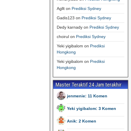
Agllt
on
Prediksi Sydney
Gadis123
on
Prediksi Sydney
Dedy karnady
on
Prediksi Sydney
choirul
on
Prediksi Sydney
Yeki yigibalom
on
Prediksi
Hongkong
Yeki yigibalom
on
Prediksi
Hongkong
Master Teraktif 24 Jam terakhir
jenmenie: 11 Komen
Yeki yigibalom: 3 Komen
Anik: 2 Komen