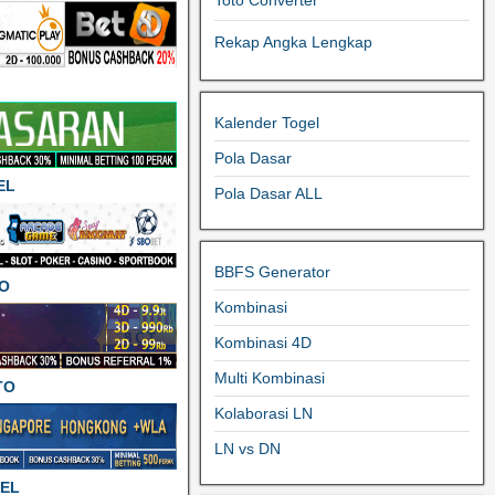
Toto Converter
Rekap Angka Lengkap
Kalender Togel
Pola Dasar
EL
Pola Dasar ALL
BBFS Generator
O
Kombinasi
Kombinasi 4D
Multi Kombinasi
TO
Kolaborasi LN
LN vs DN
EL