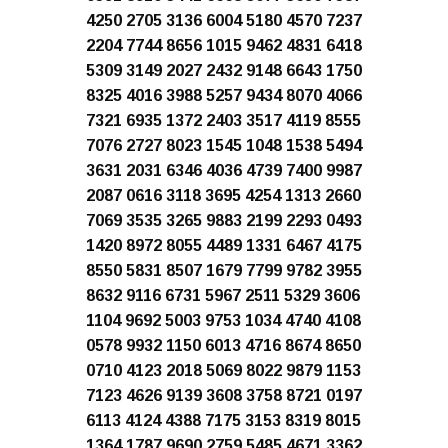
4250 2705 3136 6004 5180 4570 7237
2204 7744 8656 1015 9462 4831 6418
5309 3149 2027 2432 9148 6643 1750
8325 4016 3988 5257 9434 8070 4066
7321 6935 1372 2403 3517 4119 8555
7076 2727 8023 1545 1048 1538 5494
3631 2031 6346 4036 4739 7400 9987
2087 0616 3118 3695 4254 1313 2660
7069 3535 3265 9883 2199 2293 0493
1420 8972 8055 4489 1331 6467 4175
8550 5831 8507 1679 7799 9782 3955
8632 9116 6731 5967 2511 5329 3606
1104 9692 5003 9753 1034 4740 4108
0578 9932 1150 6013 4716 8674 8650
0710 4123 2018 5069 8022 9879 1153
7123 4626 9139 3608 3758 8721 0197
6113 4124 4388 7175 3153 8319 8015
1364 1787 9690 2759 5485 4671 3362