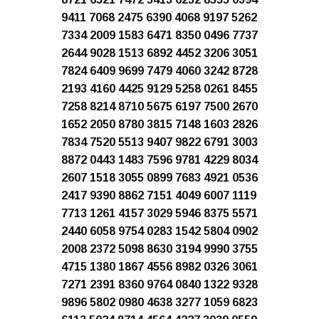
9411 7068 2475 6390 4068 9197 5262
7334 2009 1583 6471 8350 0496 7737
2644 9028 1513 6892 4452 3206 3051
7824 6409 9699 7479 4060 3242 8728
2193 4160 4425 9129 5258 0261 8455
7258 8214 8710 5675 6197 7500 2670
1652 2050 8780 3815 7148 1603 2826
7834 7520 5513 9407 9822 6791 3003
8872 0443 1483 7596 9781 4229 8034
2607 1518 3055 0899 7683 4921 0536
2417 9390 8862 7151 4049 6007 1119
7713 1261 4157 3029 5946 8375 5571
2440 6058 9754 0283 1542 5804 0902
2008 2372 5098 8630 3194 9990 3755
4715 1380 1867 4556 8982 0326 3061
7271 2391 8360 9764 0840 1322 9328
9896 5802 0980 4638 3277 1059 6823