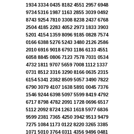
1934 3334 0435 8182 4551 2957 6948
9734 5316 1987 1163 2855 3039 0492
8743 9254 7810 3308 8238 2437 6768
2504 4185 2283 4052 2973 1833 3903
5201 4154 1359 8096 9185 0828 7574
0166 6388 5276 5243 3480 2126 2586
2010 6916 9018 6793 1186 6133 4551
6058 8845 0806 7123 7578 7031 0534
4732 1811 9707 5659 7008 1112 1337
0731 8512 3316 3290 8166 0635 2315
6154 5341 2382 8509 5057 3490 7822
6790 3079 4107 1638 5891 0045 7376
1546 9244 6398 5097 5599 8419 4792
6717 8798 4782 2091 1728 0696 6517
5112 2092 8724 1263 1618 5977 6836
9599 2381 7365 4250 3942 9513 9479
7275 1084 1173 0122 8220 3265 3385
1071 5010 3764 0311 4356 9496 0481