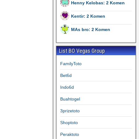
Henny Kelobas: 2 Komen
Kentir: 2 Komen
MAs bro: 2 Komen
List BO Vegas Group
FamilyToto
Bet6d
Indo6d
Buahtogel
3prizetoto
Shoptoto
Peraktoto