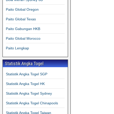
Paito Global Oregon
Paito Global Texas
Paito Gabungan HKB
Paito Global Morocco
Paito Lengkap
Statistik Angka Togel
Statistik Angka Togel SGP
Statistik Angka Togel HK
Statistik Angka Togel Sydney
Statistik Angka Togel Chinapools
Statistik Angka Togel Taiwan