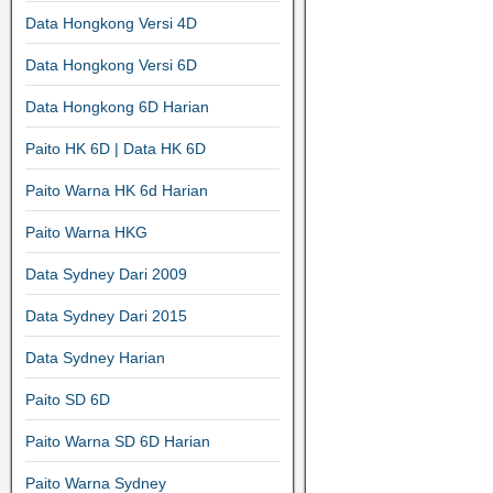
Data Hongkong Versi 4D
Data Hongkong Versi 6D
Data Hongkong 6D Harian
Paito HK 6D | Data HK 6D
Paito Warna HK 6d Harian
Paito Warna HKG
Data Sydney Dari 2009
Data Sydney Dari 2015
Data Sydney Harian
Paito SD 6D
Paito Warna SD 6D Harian
Paito Warna Sydney