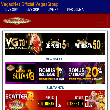
VegasNet Official VegasGroup
LIVE SDY
LIVE SGP
LIVE HK
INFO LOMBA
VG78SLOT
SULTAN78