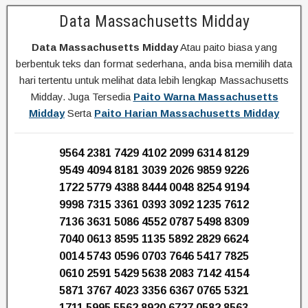
Data Massachusetts Midday
Data Massachusetts Midday
Atau paito biasa yang
berbentuk teks dan format sederhana, anda bisa memilih data
hari tertentu untuk melihat data lebih lengkap Massachusetts
Midday. Juga Tersedia
Paito Warna Massachusetts
Midday
Serta
Paito Harian Massachusetts Midday
9564 2381 7429 4102 2099 6314 8129
9549 4094 8181 3039 2026 9859 9226
1722 5779 4388 8444 0048 8254 9194
9998 7315 3361 0393 3092 1235 7612
7136 3631 5086 4552 0787 5498 8309
7040 0613 8595 1135 5892 2829 6624
0014 5743 0596 0703 7646 5417 7825
0610 2591 5429 5638 2083 7142 4154
5871 3767 4023 3356 6367 0765 5321
1711 5995 5562 8920 6727 0582 8563