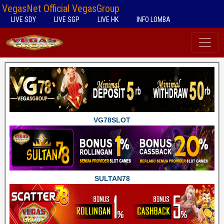
VegasNet Official VegasGroup
LIVE SDY
LIVE SGP
LIVE HK
INFO LOMBA
VG78SLOT
SULTAN78