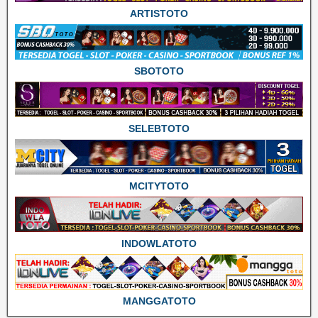
ARTISTOTO
SBOTOTO
SELEBTOTO
MCITYTOTO
INDOWLATOTO
MANGGATOTO