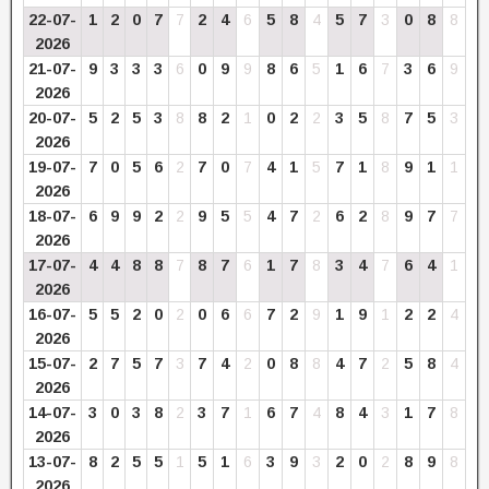
22-07-
1
2
0
7
7
2
4
6
5
8
4
5
7
3
0
8
8
2026
21-07-
9
3
3
3
6
0
9
9
8
6
5
1
6
7
3
6
9
2026
20-07-
5
2
5
3
8
8
2
1
0
2
2
3
5
8
7
5
3
2026
19-07-
7
0
5
6
2
7
0
7
4
1
5
7
1
8
9
1
1
2026
18-07-
6
9
9
2
2
9
5
5
4
7
2
6
2
8
9
7
7
2026
17-07-
4
4
8
8
7
8
7
6
1
7
8
3
4
7
6
4
1
2026
16-07-
5
5
2
0
2
0
6
6
7
2
9
1
9
1
2
2
4
2026
15-07-
2
7
5
7
3
7
4
2
0
8
8
4
7
2
5
8
4
2026
14-07-
3
0
3
8
2
3
7
1
6
7
4
8
4
3
1
7
8
2026
13-07-
8
2
5
5
1
5
1
6
3
9
3
2
0
2
8
9
8
2026