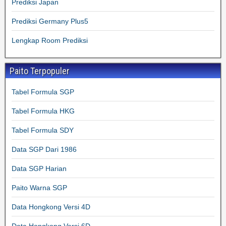
Prediksi Japan
Prediksi Germany Plus5
Lengkap Room Prediksi
Paito Terpopuler
Tabel Formula SGP
Tabel Formula HKG
Tabel Formula SDY
Data SGP Dari 1986
Data SGP Harian
Paito Warna SGP
Data Hongkong Versi 4D