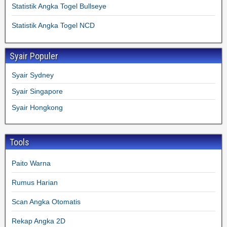
Statistik Angka Togel Bullseye
Statistik Angka Togel NCD
Syair Populer
Syair Sydney
Syair Singapore
Syair Hongkong
Tools
Paito Warna
Rumus Harian
Scan Angka Otomatis
Rekap Angka 2D