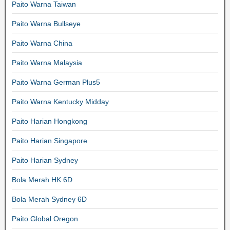
Paito Warna Taiwan
Paito Warna Bullseye
Paito Warna China
Paito Warna Malaysia
Paito Warna German Plus5
Paito Warna Kentucky Midday
Paito Harian Hongkong
Paito Harian Singapore
Paito Harian Sydney
Bola Merah HK 6D
Bola Merah Sydney 6D
Paito Global Oregon