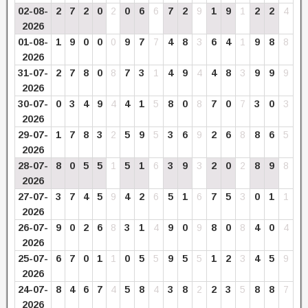
02-08-
2
7
2
0
2
0
6
6
7
2
9
1
9
1
2
2
4
2026
01-08-
1
9
0
0
0
9
7
7
4
8
3
6
4
1
9
8
8
2026
31-07-
2
7
8
0
8
7
3
1
4
9
4
4
8
3
9
9
9
2026
30-07-
0
3
4
9
4
4
1
5
8
0
8
7
0
7
3
0
3
2026
29-07-
1
7
8
3
2
5
9
5
3
6
9
2
6
8
8
6
5
2026
28-07-
8
0
5
5
1
5
1
6
3
9
3
2
0
2
8
9
8
2026
27-07-
3
7
4
5
9
4
2
6
5
1
6
7
5
3
0
1
1
2026
26-07-
9
0
2
6
8
3
1
4
9
0
9
8
0
8
4
0
4
2026
25-07-
6
7
0
1
1
0
5
5
9
5
5
1
2
3
4
5
9
2026
24-07-
8
4
6
7
4
5
8
4
3
8
2
2
3
5
8
8
7
2026