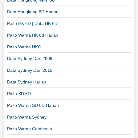
Data Hongkong Versi 6D
Data Hongkong 6D Harian
Paito HK 6D | Data HK 6D
Paito Warna HK 6d Harian
Paito Warna HKG
Data Sydney Dari 2009
Data Sydney Dari 2015
Data Sydney Harian
Paito SD 6D
Paito Warna SD 6D Harian
Paito Warna Sydney
Paito Warna Cambodia