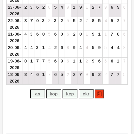
2026
23-06-
2
3
6
2
8
5
4
9
1
9
1
2
7
9
6
9
6
2026
22-06-
8
7
0
3
3
3
2
5
5
2
7
8
5
4
5
2
7
2026
21-06-
4
3
6
8
5
6
0
6
2
8
1
9
1
1
7
8
6
2026
20-06-
4
4
3
1
4
2
6
8
9
4
4
5
9
5
4
4
8
2026
19-06-
0
1
7
7
5
6
9
6
1
1
2
9
6
6
6
1
7
2026
18-06-
8
4
6
1
7
6
5
2
2
7
9
9
2
2
7
7
5
2026