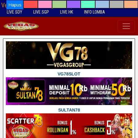
VegasNet Official VegasGroup
Hapus
LIVE SDY
LIVE SGP
LIVE HK
INFO LOMBA
VG78SLOT
SULTAN78