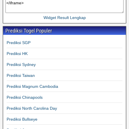
Widget Result Lengkap
Prediksi Togel Populer
Prediksi SGP
Prediksi HK
Prediksi Sydney
Prediksi Taiwan
Prediksi Magnum Cambodia
Prediksi Chinapools
Prediksi North Carolina Day
Prediksi Bullseye