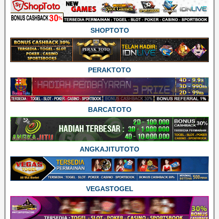
SHOPTOTO
PERAKTOTO
BARCATOTO
ANGKAJITUTOTO
VEGASTOGEL