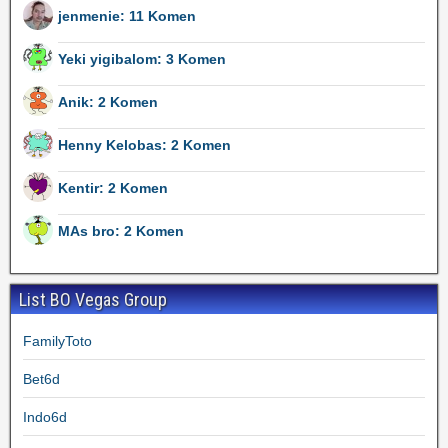
jenmenie: 11 Komen
Yeki yigibalom: 3 Komen
Anik: 2 Komen
Henny Kelobas: 2 Komen
Kentir: 2 Komen
MAs bro: 2 Komen
List BO Vegas Group
FamilyToto
Bet6d
Indo6d