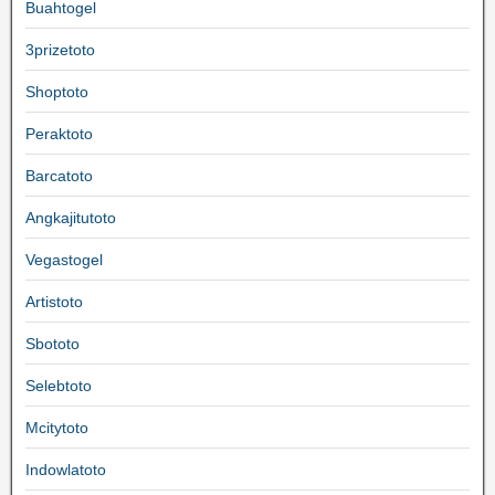
Buahtogel
3prizetoto
Shoptoto
Peraktoto
Barcatoto
Angkajitutoto
Vegastogel
Artistoto
Sbototo
Selebtoto
Mcitytoto
Indowlatoto