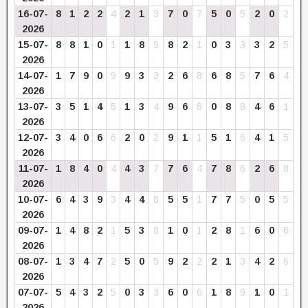
16-07-
8
1
2
2
4
2
1
3
7
0
7
5
0
5
2
0
2
2026
15-07-
8
8
1
0
1
1
8
9
8
2
1
0
3
3
3
2
5
2026
14-07-
1
7
9
0
9
9
3
3
2
6
8
6
8
5
7
6
4
2026
13-07-
3
5
1
4
5
1
3
4
9
6
6
0
8
8
4
6
1
2026
12-07-
3
4
0
6
6
2
0
2
9
1
1
5
1
6
4
1
5
2026
11-07-
1
8
4
0
4
4
3
7
7
6
4
7
8
6
2
6
8
2026
10-07-
6
4
3
9
3
4
4
8
5
5
1
7
7
5
0
5
5
2026
09-07-
1
4
8
2
1
5
3
8
1
0
1
2
8
1
6
0
6
2026
08-07-
1
3
4
7
2
5
0
5
9
2
2
2
1
3
4
2
6
2026
07-07-
5
4
3
2
5
0
3
3
6
0
6
1
8
9
1
0
1
2026