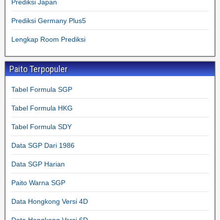
Prediksi Japan
Prediksi Germany Plus5
Lengkap Room Prediksi
Paito Terpopuler
Tabel Formula SGP
Tabel Formula HKG
Tabel Formula SDY
Data SGP Dari 1986
Data SGP Harian
Paito Warna SGP
Data Hongkong Versi 4D