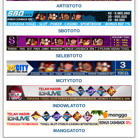
ARTISTOTO
SBOTOTO
SELEBTOTO
MCITYTOTO
INDOWLATOTO
MANGGATOTO