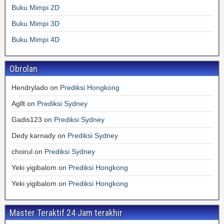
Buku Mimpi 2D
Buku Mimpi 3D
Buku Mimpi 4D
Obrolan
Hendrylado
on
Prediksi Hongkong
Agllt
on
Prediksi Sydney
Gadis123
on
Prediksi Sydney
Dedy karnady
on
Prediksi Sydney
choirul
on
Prediksi Sydney
Yeki yigibalom
on
Prediksi Hongkong
Yeki yigibalom
on
Prediksi Hongkong
Master Teraktif 24 Jam terakhir