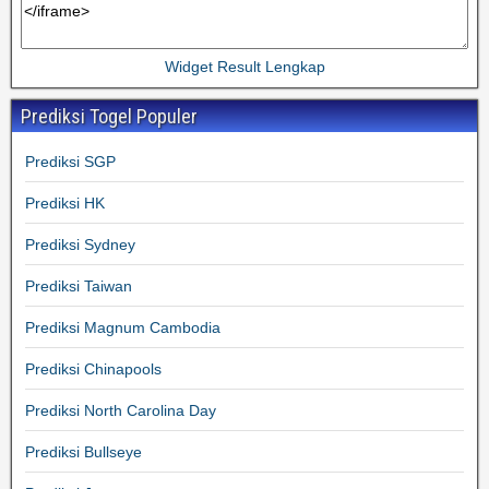
Widget Result Lengkap
Prediksi Togel Populer
Prediksi SGP
Prediksi HK
Prediksi Sydney
Prediksi Taiwan
Prediksi Magnum Cambodia
Prediksi Chinapools
Prediksi North Carolina Day
Prediksi Bullseye