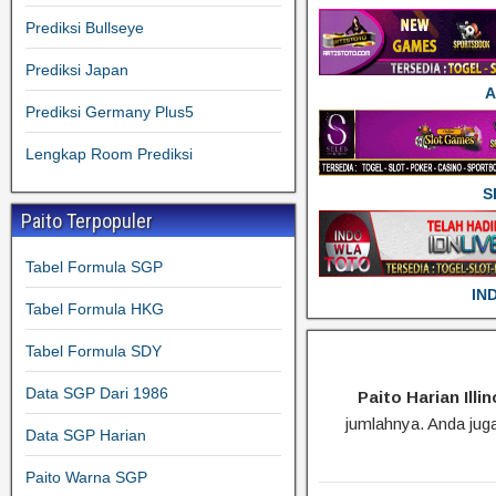
Prediksi Bullseye
Prediksi Japan
A
Prediksi Germany Plus5
Lengkap Room Prediksi
S
Paito Terpopuler
Tabel Formula SGP
IN
Tabel Formula HKG
Tabel Formula SDY
Data SGP Dari 1986
Paito Harian Illi
jumlahnya. Anda juga
Data SGP Harian
Paito Warna SGP