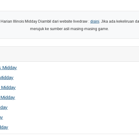
Harian Illinois Midday Diambil dari website livedraw :
disini
. Jika ada kekeliruan d
merujuk ke sumber asli masing-masing game.
is Midday
 Midday
s Midday
s Midday
idday
ay
idday