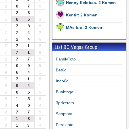
Henny Kelobas: 2 Komen
2
8
7
6
1
2
8
1
Kentir: 2 Komen
5
6
5
2
1
7
8
6
MAs bro: 2 Komen
7
7
4
2
6
2
4
6
7
7
1
8
List BO Vegas Group
7
7
1
8
2
7
7
5
FamilyToto
2
0
9
9
Bet6d
9
6
4
1
7
7
1
8
Indo6d
9
6
4
1
Buahtogel
5
0
5
5
5
1
5
6
3prizetoto
8
4
0
4
2
7
7
5
Shoptoto
2
1
8
9
Peraktoto
8
1
3
4