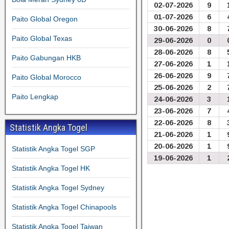
02-07-2026
9
01-07-2026
6
Paito Global Oregon
30-06-2026
8
Paito Global Texas
29-06-2026
0
28-06-2026
8
Paito Gabungan HKB
27-06-2026
1
26-06-2026
9
Paito Global Morocco
25-06-2026
2
Paito Lengkap
24-06-2026
3
23-06-2026
7
22-06-2026
8
Statistik Angka Togel
21-06-2026
1
20-06-2026
1
Statistik Angka Togel SGP
19-06-2026
1
Statistik Angka Togel HK
Statistik Angka Togel Sydney
Statistik Angka Togel Chinapools
Statistik Angka Togel Taiwan