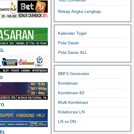
Toto Converter
Rekap Angka Lengkap
Kalender Togel
Pola Dasar
EL
Pola Dasar ALL
BBFS Generator
O
Kombinasi
Kombinasi 4D
Multi Kombinasi
TO
Kolaborasi LN
LN vs DN
EL