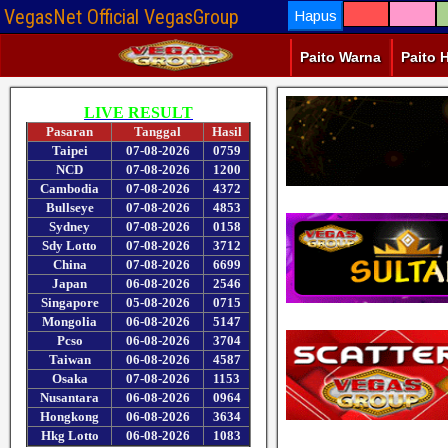
VegasNet Official VegasGroup
Hapus
Paito Warna
Paito 