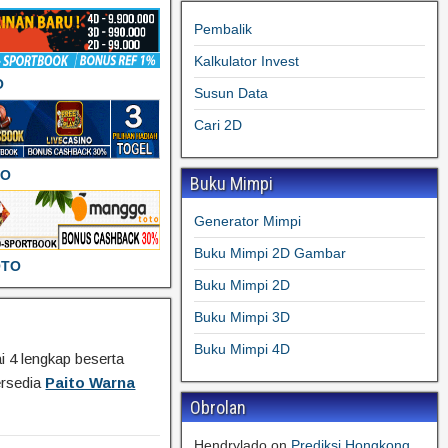
Pembalik
Kalkulator Invest
O
Susun Data
Cari 2D
TO
Buku Mimpi
Generator Mimpi
Buku Mimpi 2D Gambar
TO
Buku Mimpi 2D
Buku Mimpi 3D
Buku Mimpi 4D
i 4 lengkap beserta
ersedia
Paito Warna
Obrolan
Hendrylado
on
Prediksi Hongkong