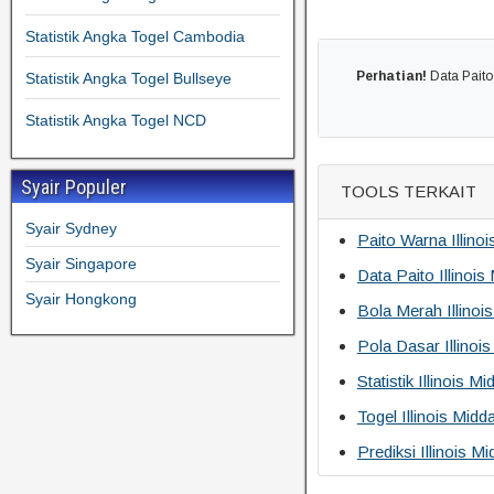
Statistik Angka Togel Cambodia
Perhatian!
Data Paito 
Statistik Angka Togel Bullseye
Statistik Angka Togel NCD
Syair Populer
TOOLS TERKAIT
Syair Sydney
Paito Warna Illino
Syair Singapore
Data Paito Illinois
Syair Hongkong
Bola Merah Illinoi
Pola Dasar Illinoi
Statistik Illinois M
Togel Illinois Midd
Prediksi Illinois M