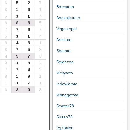
6
5
2
7
Barcatoto
8
1
9
1
5
3
1
4
Angkajitutoto
8
8
6
5
Vegastogel
7
7
9
7
5
3
1
4
Artistoto
8
4
6
1
8
7
5
3
Sbototo
4
5
7
3
Selebtoto
4
3
8
2
7
7
4
2
Mcitytoto
8
1
9
1
7
3
7
1
Indowlatoto
6
8
0
8
Manggatoto
Scatter78
Sultan78
Vg78slot