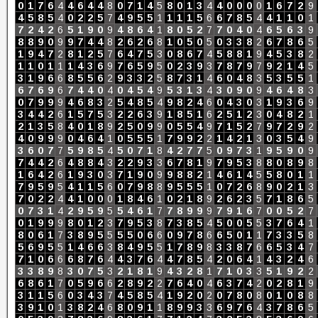
0
1
7
6
4
4
6
4
4
8
0
7
1
4
5
8
0
1
3
4
4
0
0
0
0
1
6
7
2
9
4
5
8
5
4
0
2
2
5
7
4
9
5
5
1
1
1
1
5
6
6
7
8
5
4
4
1
1
0
1
7
2
4
2
6
5
1
9
0
9
4
8
6
4
1
8
0
5
2
7
7
0
4
0
4
6
5
6
3
9
8
8
9
0
9
9
7
4
4
8
2
6
2
6
8
1
0
5
0
5
0
3
3
8
2
6
7
8
6
5
1
9
4
7
2
8
1
2
5
7
6
4
7
5
3
0
8
6
7
4
5
8
8
1
9
4
5
3
8
2
1
1
0
1
1
1
4
3
6
9
7
6
5
9
5
0
2
3
9
3
7
8
7
9
7
9
2
1
4
5
3
1
9
6
6
8
5
5
6
2
9
3
3
2
5
8
7
3
1
4
6
0
4
8
3
5
3
5
5
1
6
7
6
9
6
7
4
4
0
4
0
4
5
4
9
5
3
1
3
4
3
0
9
0
9
4
6
4
8
3
0
7
9
9
9
4
6
8
3
2
5
4
8
5
4
9
8
2
4
6
0
4
3
0
3
1
9
3
6
9
3
4
4
2
6
1
5
7
5
3
2
2
6
3
9
1
8
5
1
6
2
5
1
2
3
0
4
8
2
1
2
1
3
5
8
4
0
1
8
9
2
5
0
9
9
0
5
5
4
9
7
1
5
2
7
9
7
2
9
2
4
0
9
9
9
0
4
6
4
1
0
5
5
5
1
7
9
9
2
2
1
4
2
1
3
0
3
5
4
9
3
6
0
7
7
5
9
8
5
4
5
0
7
1
8
4
2
7
7
5
0
9
7
3
1
9
5
9
0
9
7
4
4
2
6
4
8
8
4
3
2
2
9
3
3
6
7
8
1
9
7
9
5
3
8
8
0
8
9
8
1
6
4
2
6
1
9
3
0
3
7
1
9
0
9
9
8
8
2
1
4
6
1
4
5
5
8
0
1
1
7
9
5
9
5
4
1
1
5
6
0
7
9
8
8
9
5
5
5
1
0
7
2
6
8
9
0
2
1
3
7
0
2
2
4
4
1
0
0
0
1
8
4
6
1
0
2
1
8
9
2
6
2
3
5
7
1
8
6
5
0
7
3
1
4
2
9
5
9
5
5
4
6
1
7
7
8
9
9
9
7
9
1
6
7
0
0
5
2
7
0
1
9
9
9
8
0
1
2
3
7
9
5
3
8
7
3
8
5
4
5
0
0
5
5
3
7
6
4
1
8
0
6
1
7
3
8
9
5
5
5
5
0
6
6
0
9
7
8
6
6
5
0
1
1
7
3
3
5
8
5
6
9
5
5
1
4
6
6
3
8
4
9
5
5
1
7
8
9
8
3
3
8
7
6
6
5
3
4
7
7
1
0
6
6
6
8
7
6
4
4
3
7
6
4
4
7
8
5
4
2
0
6
4
1
4
3
2
4
6
3
3
8
9
8
3
0
7
5
3
2
1
8
1
9
4
3
2
8
1
7
1
0
3
3
5
1
9
2
2
6
8
6
1
7
0
5
9
6
6
2
8
9
2
2
7
6
4
0
4
6
3
7
4
2
0
2
8
1
9
3
1
1
5
6
0
3
4
3
7
4
5
8
5
4
1
9
2
0
2
0
7
8
0
8
0
1
0
8
8
3
9
1
0
1
3
8
2
4
6
8
0
9
1
1
8
9
9
3
3
6
9
7
6
4
3
7
8
6
5