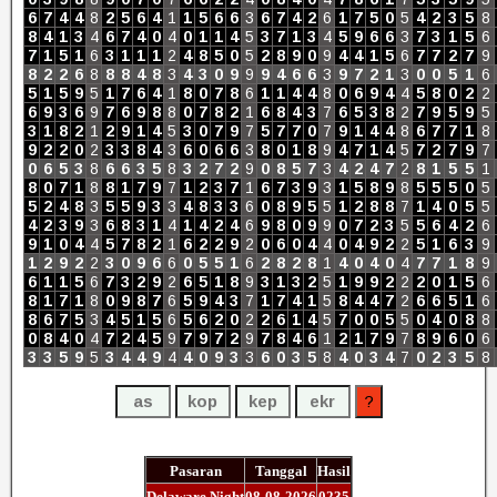
6
7
4
4
8
2
5
6
4
1
1
5
6
6
3
6
7
4
2
6
1
7
5
0
5
4
2
3
5
8
8
4
1
3
4
6
7
4
0
4
0
1
1
4
5
3
7
1
3
4
5
9
6
6
3
7
3
1
5
6
7
1
5
1
6
3
1
1
1
2
4
8
5
0
5
2
8
9
0
9
4
4
1
5
6
7
7
2
7
9
8
2
2
6
8
8
8
4
8
3
4
3
0
9
9
9
4
6
6
3
9
7
2
1
3
0
0
5
1
6
5
1
5
9
5
1
7
6
4
1
8
0
7
8
6
1
1
4
4
8
0
6
9
4
4
5
8
0
2
2
6
9
3
6
9
7
6
9
8
8
0
7
8
2
1
6
8
4
3
7
6
5
3
8
2
7
9
5
9
5
3
1
8
2
1
2
9
1
4
5
3
0
7
9
7
5
7
7
0
7
9
1
4
4
8
6
7
7
1
8
9
2
2
0
2
3
3
8
4
3
6
0
6
6
3
8
0
1
8
9
4
7
1
4
5
7
2
7
9
7
0
6
5
3
8
6
6
3
5
8
3
2
7
2
9
0
8
5
7
3
4
2
4
7
2
8
1
5
5
1
8
0
7
1
8
8
1
7
9
7
1
2
3
7
1
6
7
3
9
3
1
5
8
9
8
5
5
5
0
5
5
2
4
8
3
5
5
9
3
3
4
8
3
3
6
0
8
9
5
5
1
2
8
8
7
1
4
0
5
5
4
2
3
9
3
6
8
3
1
4
1
4
2
4
6
9
8
0
9
9
0
7
2
3
5
5
6
4
2
6
9
1
0
4
4
5
7
8
2
1
6
2
2
9
2
0
6
0
4
4
0
4
9
2
2
5
1
6
3
9
1
2
9
2
2
3
0
9
6
6
0
5
5
1
6
2
8
2
8
1
4
0
4
0
4
7
7
1
8
9
6
1
1
5
6
7
3
2
9
2
6
5
1
8
9
3
1
3
2
5
1
9
9
2
2
2
0
1
5
6
8
1
7
1
8
0
9
8
7
6
5
9
4
3
7
1
7
4
1
5
8
4
4
7
2
6
6
5
1
6
8
6
7
5
3
4
5
1
5
6
5
6
2
0
2
2
6
1
4
5
7
0
0
5
5
0
4
0
8
8
0
8
4
0
4
7
2
4
5
9
7
9
7
2
9
7
8
4
6
1
2
1
7
9
7
8
9
6
0
6
3
3
5
9
5
3
4
4
9
4
4
0
9
3
3
6
0
3
5
8
4
0
3
4
7
0
2
3
5
8
Pasaran
Tanggal
Hasil
Delaware Night
08-08-2026
0235