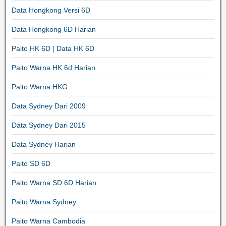
Data Hongkong Versi 6D
Data Hongkong 6D Harian
Paito HK 6D | Data HK 6D
Paito Warna HK 6d Harian
Paito Warna HKG
Data Sydney Dari 2009
Data Sydney Dari 2015
Data Sydney Harian
Paito SD 6D
Paito Warna SD 6D Harian
Paito Warna Sydney
Paito Warna Cambodia