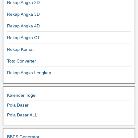
Rekap Angka 2D
Rekap Angka 3D
Rekap Angka 4D
Rekap Angka CT
Rekap Kumat
Toto Converter
Rekap Angka Lengkap
Kalender Togel
Pola Dasar
Pola Dasar ALL
BBFS Generator