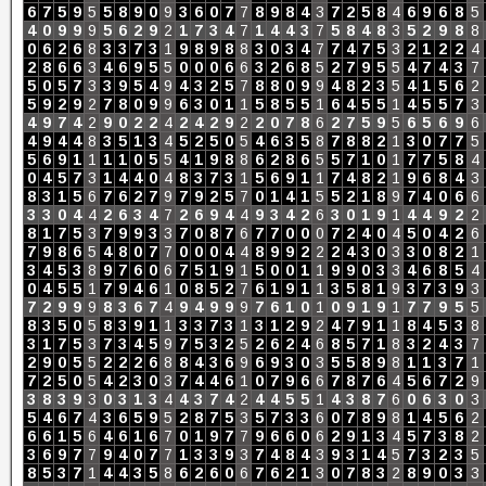
6
7
5
9
5
5
8
9
0
9
3
6
0
7
7
8
9
8
4
3
7
2
5
8
4
6
9
6
8
5
4
0
9
9
9
5
6
2
9
2
1
7
3
4
7
1
4
4
3
7
5
8
4
8
3
5
2
9
8
8
0
6
2
6
8
3
3
7
3
1
9
8
9
8
8
3
0
3
4
7
7
4
7
5
3
2
1
2
2
4
2
8
6
6
3
4
6
9
5
5
0
0
0
6
6
3
2
6
8
5
2
7
9
5
5
4
7
4
3
7
5
0
5
7
3
3
9
5
4
9
4
3
2
5
7
8
8
0
9
9
4
8
2
3
5
4
1
5
6
2
5
9
2
9
2
7
8
0
9
9
6
3
0
1
1
5
8
5
5
1
6
4
5
5
1
4
5
5
7
3
4
9
7
4
2
9
0
2
2
4
2
4
2
9
2
2
0
7
8
6
2
7
5
9
5
6
5
6
9
6
4
9
4
4
8
3
5
1
3
4
5
2
5
0
5
4
6
3
5
8
7
8
8
2
1
3
0
7
7
5
5
6
9
1
1
1
1
0
5
5
4
1
9
8
8
6
2
8
6
5
5
7
1
0
1
7
7
5
8
4
0
4
5
7
3
1
4
4
0
4
8
3
7
3
1
5
6
9
1
1
7
4
8
2
1
9
6
8
4
3
8
3
1
5
6
7
6
2
7
9
7
9
2
5
7
0
1
4
1
5
5
2
1
8
9
7
4
0
6
6
3
3
0
4
4
2
6
3
4
7
2
6
9
4
4
9
3
4
2
6
3
0
1
9
1
4
4
9
2
2
8
1
7
5
3
7
9
9
3
3
7
0
8
7
6
7
7
0
0
0
7
2
4
0
4
5
0
4
2
6
7
9
8
6
5
4
8
0
7
7
0
0
0
4
4
8
9
9
2
2
2
4
3
0
3
3
0
8
2
1
3
4
5
3
8
9
7
6
0
6
7
5
1
9
1
5
0
0
1
1
9
9
0
3
3
4
6
8
5
4
0
4
5
5
1
7
9
4
6
1
0
8
5
2
7
6
1
9
1
1
3
5
8
1
9
3
7
3
9
3
7
2
9
9
9
8
3
6
7
4
9
4
9
9
9
7
6
1
0
1
0
9
1
9
1
7
7
9
5
5
8
3
5
0
5
8
3
9
1
1
3
3
7
3
1
3
1
2
9
2
4
7
9
1
1
8
4
5
3
8
3
1
7
5
3
7
3
4
5
9
7
5
3
2
5
2
6
2
4
6
8
5
7
1
8
3
2
4
3
7
2
9
0
5
5
2
2
2
6
8
8
4
3
6
9
6
9
3
0
3
5
5
8
9
8
1
1
3
7
1
7
2
5
0
5
4
2
3
0
3
7
4
4
6
1
0
7
9
6
6
7
8
7
6
4
5
6
7
2
9
3
8
3
9
3
0
3
1
3
4
4
3
7
4
2
4
4
5
5
1
4
3
8
7
6
0
6
3
0
3
5
4
6
7
4
3
6
5
9
5
2
8
7
5
3
5
7
3
3
6
0
7
8
9
8
1
4
5
6
2
6
6
1
5
6
4
6
1
6
7
0
1
9
7
7
9
6
6
0
6
2
9
1
3
4
5
7
3
8
2
3
6
9
7
7
9
4
0
7
7
1
3
3
9
3
7
4
8
4
3
9
3
1
4
5
7
3
2
3
5
8
5
3
7
1
4
4
3
5
8
6
2
6
0
6
7
6
2
1
3
0
7
8
3
2
8
9
0
3
3