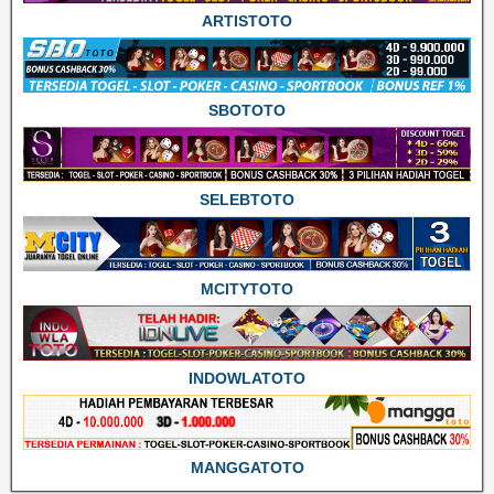
ARTISTOTO
SBOTOTO
SELEBTOTO
MCITYTOTO
INDOWLATOTO
MANGGATOTO