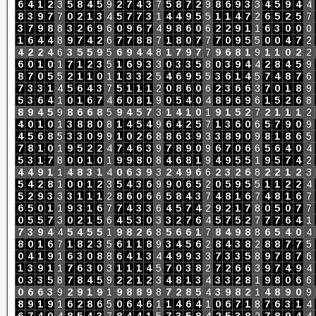
6
4
1
2
3
5
8
4
5
9
2
7
4
3
7
5
8
7
2
9
8
6
9
3
3
4
5
9
4
4
8
3
9
7
7
0
2
1
3
4
5
7
7
3
1
4
4
9
5
5
1
1
4
7
2
6
5
2
5
7
3
7
9
8
8
3
2
6
9
6
0
9
6
7
4
9
8
6
0
6
2
2
9
1
1
6
3
0
0
0
1
6
4
4
8
9
7
4
2
6
7
7
8
8
7
1
8
0
7
7
7
0
9
5
5
0
0
4
7
2
4
2
2
4
6
3
5
5
9
5
6
9
4
4
8
1
7
9
7
7
9
6
8
1
9
1
1
0
2
2
6
0
1
0
1
7
1
2
3
5
1
6
9
3
3
0
3
3
5
8
0
3
9
4
4
2
8
4
5
9
8
7
0
5
5
2
1
1
0
1
1
3
3
2
5
4
6
9
5
5
3
6
1
4
5
7
4
8
7
6
7
3
3
1
4
5
6
4
3
7
5
1
1
1
2
0
8
6
0
6
2
3
6
6
3
7
0
1
8
9
5
3
6
4
1
0
1
6
7
4
6
0
8
1
9
0
5
4
0
4
8
9
6
9
6
1
5
2
6
8
8
9
4
5
9
8
6
6
8
5
9
4
5
7
3
1
4
1
0
1
9
1
5
2
7
2
1
1
1
2
4
0
1
0
1
3
8
8
0
8
1
4
5
4
9
6
4
2
5
7
1
3
6
0
6
5
7
9
0
9
4
5
6
8
5
3
3
0
9
9
1
0
2
6
8
8
6
3
9
3
3
8
9
0
9
8
1
8
6
5
7
8
1
0
1
9
5
2
2
4
7
4
6
3
9
7
8
9
0
9
6
7
0
6
6
5
6
4
0
4
5
3
1
7
8
0
0
1
0
1
9
9
8
0
8
4
6
8
1
9
4
9
5
5
1
9
5
7
4
2
4
4
9
1
1
4
8
3
1
4
0
6
3
9
3
2
4
9
6
6
2
3
2
6
8
2
2
1
2
3
5
4
2
8
1
0
0
1
2
3
5
4
3
6
9
9
0
6
5
2
0
5
9
5
5
1
1
2
2
4
5
2
9
3
3
3
1
1
1
2
8
6
0
6
6
5
8
4
3
7
4
8
1
6
7
4
8
1
6
7
6
5
0
1
1
9
3
1
6
7
7
4
3
3
6
4
5
7
4
2
9
2
1
7
8
0
5
0
7
7
0
5
5
7
3
0
2
1
5
6
4
5
3
0
3
3
2
7
6
4
5
7
5
2
7
7
7
6
4
1
7
3
9
4
4
5
4
5
5
1
9
8
2
6
8
5
6
6
1
7
8
4
9
8
8
6
5
4
0
4
8
0
1
6
7
1
8
2
3
5
6
1
1
8
9
3
4
5
6
2
8
4
3
8
2
8
8
7
7
5
0
4
1
9
1
6
3
0
8
8
6
4
1
3
4
4
9
9
3
3
7
3
3
5
8
9
7
8
7
6
1
3
9
1
1
7
6
3
0
3
1
1
1
4
5
7
0
3
8
2
7
2
6
6
3
9
7
4
9
4
0
3
3
5
8
7
8
4
5
9
2
2
1
2
3
4
8
1
3
4
3
3
2
8
1
9
8
0
6
6
0
6
6
3
9
2
9
1
9
1
9
8
8
9
8
7
2
8
5
4
3
9
8
2
1
4
8
9
0
9
8
9
1
9
1
6
2
8
6
5
0
6
4
6
1
1
4
6
4
1
0
6
7
1
8
7
6
3
1
4