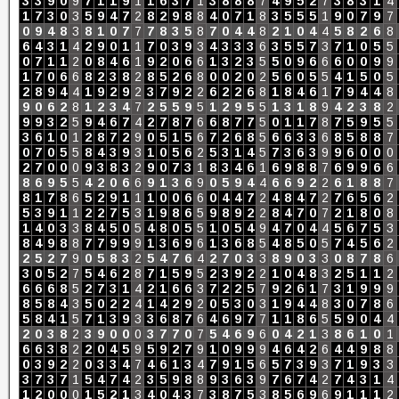
3
3
9
0
9
7
1
1
9
1
1
6
3
7
1
3
8
8
8
7
4
9
5
2
7
3
8
3
1
4
1
7
3
0
3
5
9
4
7
2
8
2
9
8
8
4
0
7
1
8
3
5
5
5
1
9
0
7
9
7
0
9
4
8
3
8
1
0
7
7
7
8
3
5
8
7
0
4
4
8
2
1
0
4
4
5
8
2
6
8
6
4
3
1
4
2
9
0
1
1
7
0
3
9
3
4
3
3
3
6
3
5
5
7
3
7
1
0
5
5
0
7
1
1
2
0
8
4
6
1
9
2
0
6
6
1
3
2
3
5
5
0
9
6
6
6
0
0
9
9
1
7
0
6
6
8
2
3
8
2
8
5
2
6
8
0
0
2
0
2
5
6
0
5
5
4
1
5
0
5
2
8
9
4
4
1
9
2
9
2
3
7
9
2
2
6
2
2
6
8
1
8
4
6
1
7
9
4
4
8
9
0
6
2
8
1
2
3
4
7
2
5
5
9
5
1
2
9
5
5
1
3
1
8
9
4
2
3
8
2
9
9
3
2
5
9
4
6
7
4
2
7
8
7
6
6
8
7
7
5
0
1
1
7
8
7
5
9
5
5
3
6
1
0
1
2
8
7
2
9
0
5
1
5
6
7
2
6
8
5
6
6
3
3
6
8
5
8
8
7
0
7
0
5
5
8
4
3
9
3
1
0
5
6
2
5
3
1
4
5
7
3
6
3
9
9
6
0
0
0
2
7
0
0
0
9
3
8
3
2
9
0
7
3
1
8
3
4
6
1
6
9
8
8
7
6
9
9
6
6
8
6
9
5
5
4
2
0
6
6
9
1
3
6
9
0
5
9
4
4
6
6
9
2
2
6
1
8
8
7
8
1
7
8
6
5
2
9
1
1
1
0
0
6
6
0
4
4
7
2
4
8
4
7
2
7
6
5
6
2
5
3
9
1
1
2
2
7
5
3
1
9
8
6
5
9
8
9
2
2
8
4
7
0
7
2
1
8
0
8
1
4
0
3
3
8
4
5
0
5
4
8
0
5
5
1
0
5
4
9
4
7
0
4
4
5
6
7
5
3
8
4
9
8
8
7
7
9
9
9
1
3
6
9
6
1
3
6
8
5
4
8
5
0
5
7
4
5
6
2
2
5
2
7
9
0
5
8
3
2
5
4
7
6
4
2
7
0
3
3
8
9
0
3
3
0
8
7
8
6
3
0
5
2
7
5
4
6
2
8
7
1
5
9
5
2
3
9
2
2
1
0
4
8
3
2
5
1
1
2
6
6
6
8
5
2
7
3
1
4
2
1
6
6
3
7
2
2
5
7
9
2
6
1
7
3
1
9
9
9
8
5
8
4
3
5
0
2
2
4
1
4
2
9
2
0
5
3
0
3
1
9
4
4
8
3
0
7
8
6
5
8
4
1
5
7
1
3
9
3
3
6
8
7
6
4
6
9
7
7
1
1
8
6
5
5
9
0
4
4
2
0
3
8
2
3
9
0
0
0
3
7
7
0
7
5
4
6
9
6
0
4
2
1
3
8
6
1
0
1
6
6
3
8
2
2
0
4
5
9
5
9
2
7
9
1
0
9
9
9
4
6
4
2
6
4
4
9
8
8
0
3
9
2
2
0
3
3
4
7
4
6
1
3
4
7
9
1
5
6
5
7
3
9
3
7
1
9
3
3
3
7
3
7
1
5
4
7
4
2
3
5
9
8
8
9
3
6
3
9
7
6
7
4
2
7
4
3
1
4
1
2
0
0
0
1
5
2
1
3
4
0
4
3
7
3
8
7
5
3
8
5
6
9
6
9
1
1
1
2