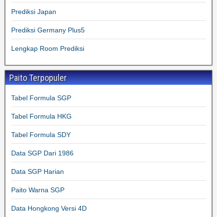
Prediksi Japan
Prediksi Germany Plus5
Lengkap Room Prediksi
Paito Terpopuler
Tabel Formula SGP
Tabel Formula HKG
Tabel Formula SDY
Data SGP Dari 1986
Data SGP Harian
Paito Warna SGP
Data Hongkong Versi 4D