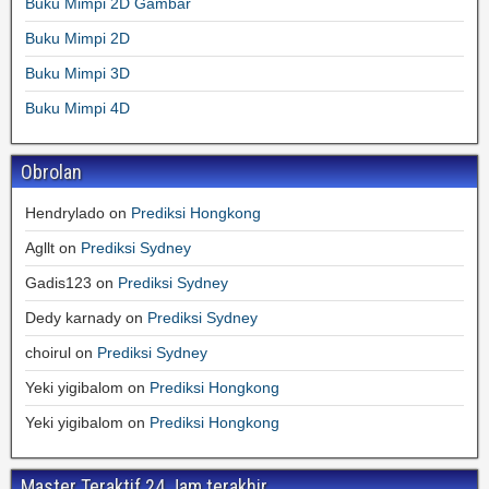
Buku Mimpi 2D Gambar
Buku Mimpi 2D
Buku Mimpi 3D
Buku Mimpi 4D
Obrolan
Hendrylado
on
Prediksi Hongkong
Agllt
on
Prediksi Sydney
Gadis123
on
Prediksi Sydney
Dedy karnady
on
Prediksi Sydney
choirul
on
Prediksi Sydney
Yeki yigibalom
on
Prediksi Hongkong
Yeki yigibalom
on
Prediksi Hongkong
Master Teraktif 24 Jam terakhir