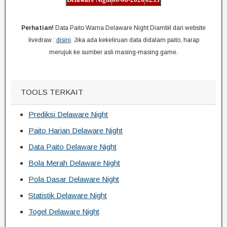
Perhatian!
Data Paito Warna Delaware Night Diambil dari website
livedraw :
disini
. Jika ada kekeliruan data didalam paito, harap
merujuk ke sumber asli masing-masing game.
TOOLS TERKAIT
Prediksi Delaware Night
Paito Harian Delaware Night
Data Paito Delaware Night
Bola Merah Delaware Night
Pola Dasar Delaware Night
Statistik Delaware Night
Togel Delaware Night