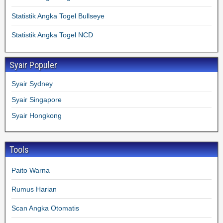
Statistik Angka Togel Bullseye
Statistik Angka Togel NCD
Syair Populer
Syair Sydney
Syair Singapore
Syair Hongkong
Tools
Paito Warna
Rumus Harian
Scan Angka Otomatis