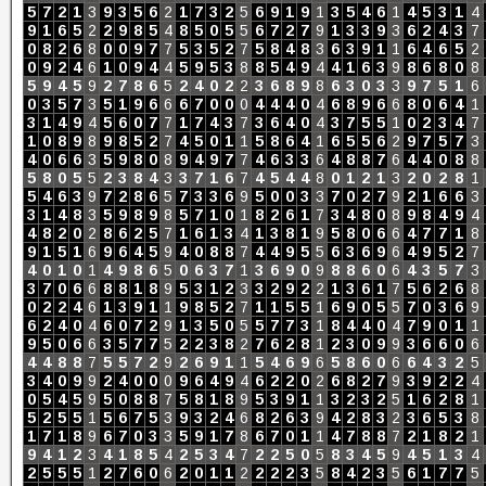
5
7
2
1
3
9
3
5
6
2
1
7
3
2
5
6
9
1
9
1
3
5
4
6
1
4
5
3
1
4
9
1
6
5
2
2
9
8
5
4
8
5
0
5
5
6
7
2
7
9
1
3
3
9
3
6
2
4
3
7
0
8
2
6
8
0
0
9
7
7
5
3
5
2
7
5
8
4
8
3
6
3
9
1
1
6
4
6
5
2
0
9
2
4
6
1
0
9
4
4
5
9
5
3
8
8
5
4
9
4
4
1
6
3
9
8
6
8
0
8
5
9
4
5
9
2
7
8
6
5
2
4
0
2
2
3
6
8
9
8
6
3
0
3
3
9
7
5
1
6
0
3
5
7
3
5
1
9
6
6
6
7
0
0
0
4
4
4
0
4
6
8
9
6
6
8
0
6
4
1
3
1
4
9
4
5
6
0
7
7
1
7
4
3
7
3
6
4
0
4
3
7
5
5
1
0
2
3
4
7
1
0
8
9
8
9
8
5
2
7
4
5
0
1
1
5
8
6
4
1
6
5
5
6
2
9
7
5
7
3
4
0
6
6
3
5
9
8
0
8
9
4
9
7
7
4
6
3
3
6
4
8
8
7
6
4
4
0
8
8
5
8
0
5
5
2
3
8
4
3
3
7
1
6
7
4
5
4
4
8
0
1
2
1
3
2
0
2
8
1
5
4
6
3
9
7
2
8
6
5
7
3
3
6
9
5
0
0
3
3
7
0
2
7
9
2
1
6
6
3
3
1
4
8
3
5
9
8
9
8
5
7
1
0
1
8
2
6
1
7
3
4
8
0
8
9
8
4
9
4
4
8
2
0
2
8
6
2
5
7
1
6
1
3
4
1
3
8
1
9
5
8
0
6
6
4
7
7
1
8
9
1
5
1
6
9
6
4
5
9
4
0
8
8
7
4
4
9
5
5
6
3
6
9
6
4
9
5
2
7
4
0
1
0
1
4
9
8
6
5
0
6
3
7
1
3
6
9
0
9
8
8
6
0
6
4
3
5
7
3
3
7
0
6
6
8
8
1
8
9
5
3
1
2
3
3
2
9
2
2
1
3
6
1
7
5
6
2
6
8
0
2
2
4
6
1
3
9
1
1
9
8
5
2
7
1
1
5
5
1
6
9
0
5
5
7
0
3
6
9
6
2
4
0
4
6
0
7
2
9
1
3
5
0
5
5
7
7
3
1
8
4
4
0
4
7
9
0
1
1
9
5
0
6
6
3
5
7
7
5
2
2
3
8
2
7
6
2
8
1
2
3
0
9
9
3
6
6
0
6
4
4
8
8
7
5
5
7
2
9
2
6
9
1
1
5
4
6
9
6
5
8
6
0
6
6
4
3
2
5
3
4
0
9
9
2
4
0
0
0
9
6
4
9
4
6
2
2
0
2
6
8
2
7
9
3
9
2
2
4
0
5
4
5
9
5
0
8
8
7
5
8
1
8
9
5
3
9
1
1
3
2
3
2
5
1
6
2
8
1
5
2
5
5
1
5
6
7
5
3
9
3
2
4
6
8
2
6
3
9
4
2
8
3
2
3
6
5
3
8
1
7
1
8
9
6
7
0
3
3
5
9
1
7
8
6
7
0
1
1
4
7
8
8
7
2
1
8
2
1
9
4
1
2
3
4
1
8
5
4
2
5
3
4
7
2
2
5
0
5
8
3
4
5
9
4
5
1
3
4
2
5
5
5
1
2
7
6
0
6
2
0
1
1
2
2
2
2
3
5
8
4
2
3
5
6
1
7
7
5