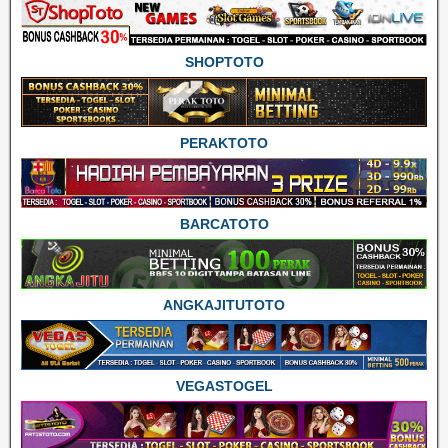
SHOPTOTO
PERAKTOTO
BARCATOTO
ANGKAJITUTOTO
VEGASTOGEL