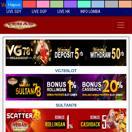
VegasNet Official VegasGroup
Hapus
LIVE SDY
LIVE SGP
LIVE HK
INFO LOMBA
VG78SLOT
SULTAN78