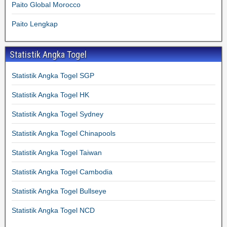
Paito Global Morocco
Paito Lengkap
Statistik Angka Togel
Statistik Angka Togel SGP
Statistik Angka Togel HK
Statistik Angka Togel Sydney
Statistik Angka Togel Chinapools
Statistik Angka Togel Taiwan
Statistik Angka Togel Cambodia
Statistik Angka Togel Bullseye
Statistik Angka Togel NCD