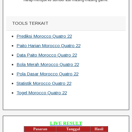
harap merujuk ke sumber asli masing-masing game.
TOOLS TERKAIT
Prediksi Morocco Quatro 22
Paito Harian Morocco Quatro 22
Data Paito Morocco Quatro 22
Bola Merah Morocco Quatro 22
Pola Dasar Morocco Quatro 22
Statistik Morocco Quatro 22
Togel Morocco Quatro 22