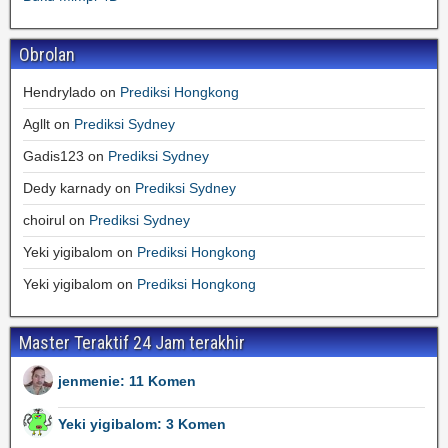
Obrolan
Hendrylado
on
Prediksi Hongkong
Agllt
on
Prediksi Sydney
Gadis123
on
Prediksi Sydney
Dedy karnady
on
Prediksi Sydney
choirul
on
Prediksi Sydney
Yeki yigibalom
on
Prediksi Hongkong
Yeki yigibalom
on
Prediksi Hongkong
Master Teraktif 24 Jam terakhir
jenmenie: 11 Komen
Yeki yigibalom: 3 Komen