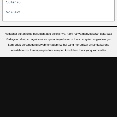
Sultan78
Vg78slot
Vegasnet bukan situs perjudian atau sejenisnya, kami hanya menyediakan data-data
Pertogelan dari perbagai sumber apa adanya beserta tools pengolah angka lainnya,
kami tidak bertanggung jawab terhadap hal-hal yang merugikan diri anda karena
kesalahan result maupun prediksi ataupun kesalahan tools yang kami miliki.