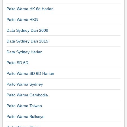
Paito Warna HK 6d Harian
Paito Warna HKG
Data Sydney Dari 2009
Data Sydney Dari 2015
Data Sydney Harian
Paito SD 6D
Paito Warna SD 6D Harian
Paito Warna Sydney
Paito Warna Cambodia
Paito Warna Taiwan
Paito Warna Bullseye