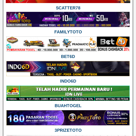
SCATTER78
FAMILYTOTO
BET6D
INDO6D
BUAHTOGEL
3PRIZETOTO