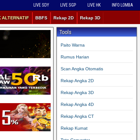
LIVE SDY
LIVE SGP
LIVE HK
INFO LOMBA
K ALTERNATIF
BBFS
Rekap 2D
Rekap 3D
Tools
Paito Warna
Rumus Harian
Scan Angka Otomatis
Rekap Angka 2D
Rekap Angka 3D
Rekap Angka 4D
Rekap Angka CT
Rekap Kumat