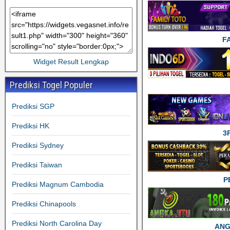
F
Widget Result Lengkap
Prediksi Togel Populer
Prediksi SGP
Prediksi HK
3
Prediksi Sydney
Prediksi Taiwan
P
Prediksi Magnum Cambodia
Prediksi Chinapools
Prediksi North Carolina Day
ANG