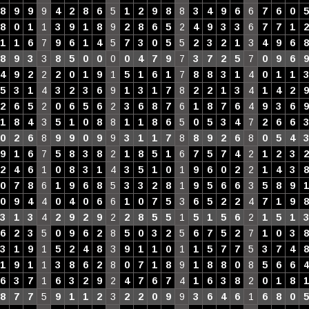
8
9
9
9
4
2
8
6
5
1
2
9
8
8
3
4
9
6
6
7
6
0
5
8
0
1
1
3
9
1
8
9
2
8
6
5
2
4
9
3
3
6
7
7
1
2
1
1
6
7
9
6
1
4
5
7
3
0
5
5
2
3
2
1
3
4
9
6
8
8
9
3
3
8
5
0
0
0
0
4
7
9
7
3
7
2
5
7
0
9
6
9
4
9
2
2
2
0
1
9
1
5
1
6
1
7
8
8
3
1
4
0
1
1
3
5
3
1
4
3
2
3
6
9
1
3
1
7
8
2
2
1
3
4
1
4
2
9
2
6
5
2
0
6
5
6
2
3
6
8
7
6
1
8
7
6
4
9
3
6
9
1
8
4
3
5
1
0
8
8
1
1
8
6
5
0
5
3
4
7
2
6
6
3
0
2
6
8
9
9
0
9
9
3
1
1
7
8
8
9
2
6
8
0
5
4
3
9
1
6
7
5
8
3
8
2
1
8
5
1
6
7
5
7
4
2
1
2
3
2
2
4
6
1
0
8
3
1
4
3
5
1
0
1
9
6
0
2
2
1
4
3
8
0
7
8
6
1
9
6
8
5
3
3
2
8
1
9
5
6
6
3
5
8
9
1
0
9
4
4
0
4
0
6
6
1
0
7
5
3
6
5
2
2
4
7
1
9
8
3
1
3
4
2
9
2
9
2
2
8
5
5
1
5
1
5
6
2
1
5
1
3
6
2
3
5
0
9
6
2
8
5
0
3
2
5
6
7
5
2
7
1
0
3
8
3
1
9
1
5
2
4
8
3
9
1
1
0
1
1
5
7
7
5
3
7
4
8
1
9
1
1
3
8
6
2
8
0
7
1
8
9
1
8
8
0
8
5
6
6
4
6
3
7
1
6
3
2
9
2
4
7
6
7
4
1
6
3
8
2
0
1
8
1
8
7
7
5
9
1
1
2
3
2
2
0
9
9
3
6
4
6
1
6
8
0
5