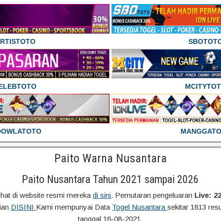
RTISTOTO
SBOTOT
ELEBTOTO
MCITYTO
DOWLATOTO
MANGGATO
Paito Warna Nusantara
Paito Nusantara Tahun 2021 sampai 2026
lihat di website resmi mereka
di sini
. Pemutaran pengeluaran
Live: 2
rian
DISINI
Kami mempunyai Data
Togel Nusantara
sekitar 1813 resu
tanggal 16-08-2021.