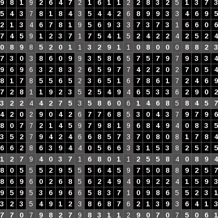
9
8
1
9
2
6
4
7
2
1
6
1
1
2
2
8
3
2
5
1
3
7
3
5
4
3
7
8
1
8
4
3
5
4
4
2
6
8
9
9
3
3
4
6
9
5
2
1
3
4
6
7
8
1
9
5
6
9
3
3
7
3
7
3
1
6
6
0
6
7
4
5
9
1
2
3
7
1
7
5
4
1
5
2
4
2
2
4
2
5
2
4
0
8
9
8
5
2
0
1
1
3
2
9
1
1
0
8
0
0
0
8
8
2
3
7
3
0
3
8
6
0
9
9
3
5
8
6
5
7
5
7
9
7
9
3
3
4
9
6
9
6
3
2
8
3
2
6
5
9
7
7
4
2
2
0
2
7
0
5
4
8
1
7
8
5
5
6
5
2
3
6
5
1
6
7
8
6
1
7
2
4
6
9
7
2
8
1
1
9
2
3
5
2
5
4
9
4
6
5
3
3
6
2
9
0
2
3
2
2
4
4
2
7
5
3
5
8
6
0
6
1
4
6
8
5
8
4
5
7
4
2
0
2
9
0
4
2
6
7
7
6
8
5
3
0
4
3
7
9
7
9
6
8
0
7
7
2
1
4
5
9
7
9
8
1
9
6
8
4
9
4
0
8
3
5
3
5
2
7
9
4
2
4
6
6
8
5
7
3
7
0
8
0
8
1
7
8
4
6
6
2
8
6
3
9
4
4
0
5
6
6
3
3
1
5
3
8
2
5
2
5
1
2
7
9
4
0
3
7
1
6
8
0
1
1
2
5
5
8
4
0
8
9
4
8
0
5
5
5
2
9
5
5
5
6
4
5
9
7
5
0
8
8
9
2
5
7
8
6
9
6
0
2
6
8
5
6
2
4
9
4
0
9
2
2
4
1
5
9
3
9
5
9
5
3
6
9
6
6
5
8
3
7
1
0
9
8
6
5
5
2
3
1
3
2
3
5
4
9
1
2
3
8
6
8
7
6
2
1
3
9
3
6
4
1
3
7
7
0
7
9
8
2
7
9
8
3
1
1
2
9
0
7
0
7
5
0
6
1