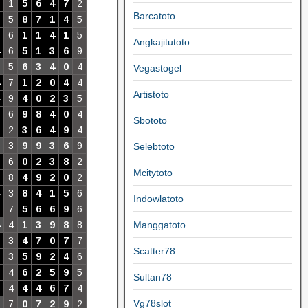
1
5
6
4
7
2
Barcatoto
5
8
7
1
4
5
6
1
1
4
1
5
Angkajitutoto
6
5
1
3
6
9
5
6
3
4
0
4
Vegastogel
7
1
2
0
4
4
Artistoto
9
4
0
2
3
5
6
9
8
4
0
4
Sbototo
2
3
6
4
9
4
3
9
9
3
6
9
Selebtoto
6
0
2
3
8
2
Mcitytoto
8
4
9
2
0
2
3
8
4
1
5
6
Indowlatoto
7
5
6
6
9
6
4
1
3
9
8
8
Manggatoto
3
4
7
0
7
7
Scatter78
3
5
9
2
4
6
4
6
2
5
9
5
Sultan78
4
4
4
6
7
4
Vg78slot
7
0
7
2
9
2