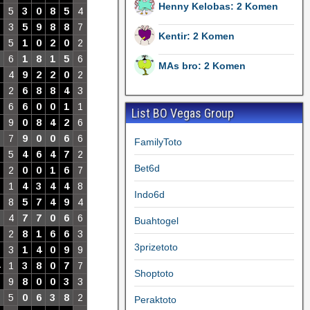
Henny Kelobas: 2 Komen
5
3
0
8
5
4
3
5
9
8
8
7
Kentir: 2 Komen
5
1
0
2
0
2
6
1
8
1
5
6
MAs bro: 2 Komen
4
9
2
2
0
2
2
6
8
8
4
3
6
6
0
0
1
1
List BO Vegas Group
9
0
8
4
2
6
7
9
0
0
6
6
FamilyToto
5
4
6
4
7
2
Bet6d
2
0
0
1
6
7
1
4
3
4
4
8
Indo6d
8
5
7
4
9
4
4
7
7
0
6
6
Buahtogel
2
8
1
6
6
3
3prizetoto
3
1
4
0
9
9
1
3
8
0
7
7
Shoptoto
9
8
0
0
3
3
5
0
6
3
8
2
Peraktoto