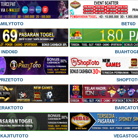
AMILYTOTO
BET6D
INDO6D
BUAHTOG
PRIZETOTO
SHOPTOT
ERAKTOTO
BARCATO
KAJITUTOTO
VEGASTOG