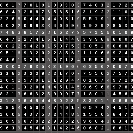
8
6
1
7
7
0
1
9
1
0
9
3
0
3
7
4
8
3
2
1
7
2
9
6
8
4
3
2
8
8
7
6
5
6
5
1
6
3
1
9
2
2
1
1
0
0
2
2
6
8
0
4
4
0
4
4
0
8
1
9
5
5
1
9
1
9
9
1
0
4
0
2
2
0
9
9
3
3
4
6
6
9
6
1
9
2
9
2
8
5
3
6
7
4
8
3
8
1
7
5
3
1
6
2
7
9
5
7
1
5
6
0
1
0
9
6
4
7
2
2
7
4
1
5
1
1
4
4
8
3
9
9
8
8
8
0
0
7
8
0
2
2
9
4
2
8
1
5
0
7
5
3
3
0
5
1
6
0
6
0
6
9
5
1
6
9
3
2
0
2
2
3
5
6
2
1
1
0
6
6
9
2
4
0
0
4
6
1
3
2
5
0
5
0
7
1
3
4
1
5
5
3
8
7
9
5
8
3
0
0
0
7
9
3
5
8
3
1
9
6
6
6
8
5
6
2
0
6
7
6
3
3
8
2
3
2
2
9
2
2
1
7
0
7
7
5
5
6
2
7
5
7
6
1
6
5
2
5
7
9
1
1
1
2
9
4
4
0
1
6
7
4
9
7
2
9
4
0
1
1
3
2
0
4
4
4
5
1
4
5
9
6
9
6
6
9
7
8
3
8
2
1
3
6
6
3
2
5
9
0
9
7
7
1
8
0
1
1
4
5
6
8
3
1
2
3
6
4
9
4
4
8
0
2
3
5
8
3
0
1
1
0
6
6
5
5
8
5
4
4
5
0
3
3
7
4
6
1
7
6
5
7
4
2
4
5
1
3
1
6
0
6
4
3
7
5
3
2
4
4
8
3
1
5
5
0
5
8
4
7
2
1
6
9
6
6
7
9
2
2
9
0
6
2
8
9
6
8
4
3
8
3
4
8
9
6
3
9
4
5
4
4
8
1
4
2
4
6
0
6
8
2
1
8
6
1
9