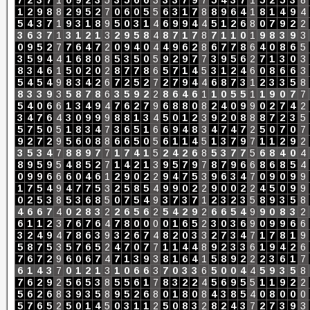
7
2
3
7
1
0
9
2
3
5
3
5
6
6
3
3
3
7
9
7
5
4
3
7
1
5
2
5
3
8
1
2
9
8
8
2
9
5
2
7
0
6
0
5
5
6
3
1
7
8
8
9
6
4
1
8
1
4
9
4
5
4
3
7
1
9
3
1
8
9
5
0
3
1
4
6
9
9
4
4
5
1
2
6
8
0
7
9
2
2
3
6
3
7
1
3
1
2
1
3
2
9
5
8
4
8
7
1
7
8
7
1
1
0
1
9
8
3
9
3
0
9
5
2
7
7
6
4
7
2
0
9
4
0
4
4
9
6
2
8
6
7
7
8
6
4
0
8
6
5
3
5
9
4
4
1
6
8
0
8
5
3
5
0
5
9
2
9
7
7
3
9
5
6
2
7
1
3
0
3
8
3
4
6
1
5
0
2
0
2
8
7
7
8
6
5
7
1
4
5
3
1
2
4
6
0
8
6
6
3
5
4
5
4
9
8
3
4
2
6
7
2
5
2
7
2
7
9
4
4
6
8
7
3
1
2
3
3
5
8
8
3
3
9
3
5
8
7
8
6
3
5
9
2
2
8
6
4
6
1
1
0
5
5
1
1
9
0
7
7
5
4
0
6
6
1
3
4
9
4
7
6
2
7
9
6
8
8
0
8
2
4
0
9
9
0
2
7
4
2
3
4
7
6
4
3
0
9
9
9
8
8
1
3
4
5
0
1
2
3
9
2
0
8
8
8
7
2
3
5
5
7
5
0
5
1
8
3
4
7
3
6
5
1
6
6
9
4
8
3
4
7
4
7
2
5
0
7
0
7
9
2
7
2
9
5
6
0
8
8
6
6
5
0
5
6
1
1
4
5
1
3
7
9
7
1
1
2
9
2
3
5
3
4
7
8
8
9
7
7
1
7
4
1
5
2
4
2
6
8
5
3
7
7
5
6
8
4
0
4
8
9
5
9
5
4
8
5
2
7
1
4
2
1
3
9
5
7
9
7
8
7
9
6
6
8
6
8
5
4
0
9
9
6
6
6
0
4
6
1
2
9
0
2
2
9
4
7
5
3
9
6
3
4
7
0
9
0
9
9
1
7
5
4
9
4
7
7
5
3
2
5
8
5
4
9
9
0
2
2
9
0
0
2
2
4
5
0
9
9
0
2
5
3
8
5
3
6
8
5
0
7
5
4
9
3
7
3
7
1
2
3
2
3
5
8
9
3
5
8
4
6
6
7
4
0
2
8
3
2
2
6
5
6
2
5
4
2
9
2
6
6
5
4
9
9
0
8
3
2
6
1
1
2
3
7
6
7
6
4
7
8
0
0
0
0
1
6
5
2
3
0
3
6
9
0
9
9
6
6
3
2
4
9
4
7
8
6
3
9
3
2
6
7
4
8
2
0
3
3
2
7
3
4
7
1
7
8
1
9
5
8
7
5
3
5
7
6
5
2
4
7
0
7
7
1
1
4
4
8
9
2
3
3
6
1
9
4
2
6
7
6
7
2
9
6
0
6
7
4
7
1
3
9
3
8
1
6
4
1
5
8
9
2
2
2
3
6
1
7
6
1
4
3
7
0
1
2
1
3
1
0
6
6
3
7
0
3
3
6
5
0
0
4
4
5
9
3
5
8
7
6
2
9
2
5
6
5
3
8
5
5
6
1
7
8
3
2
2
4
5
6
9
5
5
1
1
9
2
2
5
6
2
6
8
3
9
3
5
8
9
5
2
6
8
0
1
8
0
8
4
3
8
5
4
0
8
0
0
0
5
7
6
5
2
5
0
1
4
5
0
3
1
1
2
5
0
8
3
2
8
2
4
3
7
2
7
3
9
3