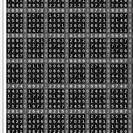
7
4
3
1
4
4
0
8
5
4
5
5
2
6
8
3
7
9
1
1
9
2
7
9
7
9
4
1
8
9
9
9
4
8
3
8
8
5
3
8
2
2
8
4
3
2
1
3
3
6
9
7
2
5
7
3
0
9
6
6
3
6
5
9
5
0
5
7
3
1
9
1
5
6
2
6
7
5
7
3
0
7
7
1
8
9
2
6
8
5
2
6
5
4
9
2
3
7
9
7
1
4
3
8
2
9
7
6
9
6
4
5
4
3
7
8
8
0
7
7
6
5
6
3
9
4
0
3
5
8
4
3
9
5
5
8
6
3
0
3
0
6
2
1
3
9
1
4
8
3
4
3
8
2
1
4
3
8
2
1
0
6
9
1
1
3
6
0
1
1
8
6
2
1
3
6
4
8
7
6
9
7
6
9
6
9
4
7
0
7
5
2
9
9
9
0
7
1
8
9
8
1
4
0
4
6
3
1
3
4
1
5
5
6
2
5
9
1
2
3
7
2
8
2
1
6
1
6
3
9
1
0
8
5
4
5
6
5
4
9
8
8
9
0
9
8
2
6
1
7
3
6
6
3
9
2
4
3
2
5
6
9
4
0
4
0
3
6
7
4
8
9
4
9
4
5
3
2
1
3
8
7
4
0
4
2
4
8
2
1
7
6
8
5
4
7
7
1
7
8
7
2
0
9
9
8
4
0
9
9
0
8
6
4
1
7
6
6
0
6
5
4
9
0
9
3
7
0
6
6
5
6
4
7
2
0
8
1
4
5
6
8
5
0
5
2
4
5
1
6
2
5
1
6
7
8
9
6
0
6
0
4
3
3
6
6
8
3
3
6
6
8
1
3
4
8
6
9
9
9
5
6
9
6
6
4
8
9
7
7
7
8
3
8
2
0
1
1
1
2
5
0
6
6
3
8
5
3
0
3
2
7
9
0
9
0
6
0
1
1
8
1
6
3
9
0
0
9
5
5
0
8
6
4
1
8
0
6
3
9
1
6
7
2
9
3
2
1
2
3
6
9
0
6
6
2
3
6
5
2
6
8
5
0
5
5
7
1
7
8
9
1
3
6
9
4
4
3
5
8
1
1
2
7
9
2
1
7
8
6
7
9
7
0
7
7
9
5
0
5
5
6
7
2
9
2
5
8
3
2
7
4
7
4
2
8
9
3
7
1
2
2
0
4
4
8
2
9
9
9
0
9
5
6
2
4
7
4
3
7
9
4
3
6
9
1
6
6
3
9
9
3
4
4
8
0
5
9
9
9
2
4
4
9
4
7
3
5
2
7
1
2
3
4
7
3
7
7
7
5
6
1
8
4
3
9
7
2
5
7
9
0
7
9
7
5
6
6
1
7
8
1
9
3
3
6
1
6
0
6
8
8
4
0
4
5
4
9
5
5
1
6
1
5
6
3
0
9
4
4
3
3
2
6
8
1
9
7
2
9
6
4
4
7
2
2
4
5
4
9
5
8
6
8
5
5
8
5
1
6
2
8
1
6
7
2
6
4
2
6
8
2
1
5
6
2
7
5
2
7
7
0
1
1
2
3
0
8
7
6
5
5
5
0
5
3
7
1
7
8
4
3
0
2
2
7
2
9
1
1
2
7
3
8
2
5
5
3
4
7
0
4
2
3
5
4
4
9
6
6
6
5
4
0
4
7
0
3
1
4
9
4
8
1
9
8
1
6
8
5
2
6
4
4
8
9
3
7
4
2
3
1
6
7
4
5
0
5
1
6
7
1
5
6
2
1
6
7
8
6
8
7
1
1
2
9
8
2
1
3
7
2
2
0
2
9
2
2
2
4
7
8
6
6
3
3
1
0
0
0