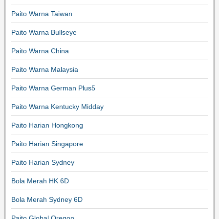
Paito Warna Taiwan
Paito Warna Bullseye
Paito Warna China
Paito Warna Malaysia
Paito Warna German Plus5
Paito Warna Kentucky Midday
Paito Harian Hongkong
Paito Harian Singapore
Paito Harian Sydney
Bola Merah HK 6D
Bola Merah Sydney 6D
Paito Global Oregon