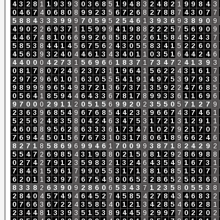
4
3
2
8
1
1
9
3
9
3
0
3
6
8
5
1
9
4
8
3
2
4
8
2
1
9
9
8
4
3
0
4
6
7
4
0
6
8
0
8
9
9
2
3
5
6
7
2
6
8
2
7
8
8
7
4
3
0
7
7
5
8
8
4
3
3
3
9
9
9
7
0
5
9
5
2
5
4
6
1
3
9
3
6
9
3
8
9
0
9
4
9
0
2
2
6
9
3
7
1
1
5
9
9
9
4
1
9
8
8
2
2
2
5
7
5
6
9
0
9
4
4
6
7
4
8
1
0
6
6
9
9
2
6
8
5
8
2
0
2
6
1
5
8
4
5
2
4
3
7
5
8
5
3
8
4
4
1
4
5
6
7
5
6
2
4
3
0
5
5
8
3
4
1
5
2
2
6
0
6
4
5
6
3
9
3
2
4
0
4
4
6
1
3
4
3
4
0
1
1
0
3
5
1
6
4
4
2
4
6
4
4
0
0
0
4
2
7
3
1
5
6
9
6
6
1
8
3
7
1
7
3
4
7
2
4
1
3
9
3
0
8
1
7
8
0
7
2
4
6
2
3
7
3
1
1
9
6
4
1
5
6
2
2
4
3
1
6
1
7
2
9
7
2
9
6
6
1
0
1
6
3
0
5
5
5
4
1
9
1
4
9
7
5
3
9
7
9
3
3
9
8
9
9
9
9
6
5
4
9
3
7
2
1
3
6
7
3
7
1
3
5
9
2
2
4
7
6
8
5
0
5
6
4
1
8
5
9
4
4
6
4
3
3
6
7
8
1
7
8
9
9
3
3
6
1
1
6
9
6
9
7
0
0
0
2
9
1
1
2
0
5
1
5
6
9
9
2
0
2
3
5
5
0
5
7
1
2
7
9
2
3
6
3
9
6
8
5
4
9
6
7
6
8
5
4
4
2
3
5
9
6
6
7
4
3
7
4
6
1
5
2
5
6
2
4
8
3
5
8
0
4
2
4
6
3
4
7
5
3
1
7
2
1
3
1
2
9
1
1
4
6
0
8
8
9
5
6
2
8
6
3
3
3
6
1
7
3
4
7
1
0
2
7
9
2
1
7
0
7
7
6
9
4
4
5
0
1
5
6
7
6
7
3
1
0
3
1
7
8
0
6
1
8
9
6
6
2
4
6
8
2
7
1
8
5
8
6
9
6
9
9
4
6
1
7
0
0
9
9
3
8
7
1
8
2
4
2
9
2
5
5
4
7
2
6
9
8
5
4
3
1
9
8
8
0
2
1
5
6
8
1
2
9
2
8
6
9
8
8
0
2
7
4
2
7
9
1
2
3
5
9
8
3
2
1
3
2
4
6
4
3
5
4
9
1
6
7
3
1
7
8
4
6
1
5
9
6
1
7
9
9
0
5
5
3
1
7
1
8
8
1
6
8
5
1
5
0
7
7
6
2
0
1
1
3
3
9
7
7
6
7
5
4
9
9
0
6
5
2
2
8
6
5
2
5
6
3
6
9
8
3
3
8
2
6
3
9
0
9
2
8
6
0
6
5
3
4
3
7
1
2
3
5
8
0
5
5
3
8
2
8
4
0
4
5
7
4
9
4
6
4
5
2
7
4
5
8
5
4
2
7
8
4
3
4
6
8
3
2
0
7
6
6
3
6
7
2
2
4
3
5
8
5
4
0
1
2
1
3
4
2
8
5
4
6
6
2
8
1
2
3
4
4
8
1
3
3
9
3
5
1
5
3
8
9
4
4
5
9
2
9
9
7
7
0
2
2
0
2