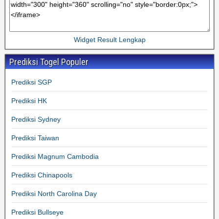
Widget Result Lengkap
Prediksi Togel Populer
Prediksi SGP
Prediksi HK
Prediksi Sydney
Prediksi Taiwan
Prediksi Magnum Cambodia
Prediksi Chinapools
Prediksi North Carolina Day
Prediksi Bullseye