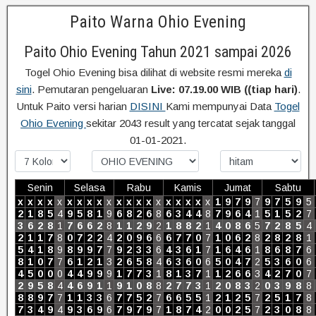
Paito Warna Ohio Evening
Paito Ohio Evening Tahun 2021 sampai 2026
Togel Ohio Evening bisa dilihat di website resmi mereka
di
sini
. Pemutaran pengeluaran
Live: 07.19.00 WIB ((tiap hari)
.
Untuk Paito versi harian
DISINI
Kami mempunyai Data
Togel
Ohio Evening
sekitar 2043 result yang tercatat sejak tanggal
01-01-2021.
Senin
Selasa
Rabu
Kamis
Jumat
Sabtu
x
x
x
x
x
x
x
x
x
x
x
x
x
x
x
x
x
x
x
x
1
9
7
9
7
9
7
5
9
5
2
1
8
5
4
9
5
8
1
9
6
8
2
6
8
6
3
4
4
8
7
9
6
4
1
5
1
5
2
7
3
6
2
8
1
7
6
6
2
8
1
1
2
9
2
1
8
8
2
1
4
0
8
6
5
7
2
8
5
4
2
1
1
7
8
0
7
2
2
4
2
0
9
6
6
6
7
7
0
7
1
0
6
2
8
2
8
2
8
1
5
4
1
8
9
8
9
9
7
7
9
2
3
3
6
4
3
6
1
7
1
6
4
6
1
8
6
8
7
6
8
1
0
7
7
6
1
2
1
3
2
6
5
8
4
6
3
6
0
6
5
0
4
7
2
5
3
6
0
6
4
5
0
0
0
4
4
9
9
9
1
7
7
3
1
8
1
3
7
1
1
2
6
6
3
4
2
7
0
7
2
9
5
8
4
4
6
9
1
1
9
1
0
8
8
2
7
7
3
1
2
0
8
3
2
0
3
9
8
8
8
8
9
7
7
1
1
3
3
6
7
7
5
2
7
6
6
5
5
1
2
1
2
5
7
2
5
1
7
8
7
3
4
9
4
9
3
6
9
6
7
9
7
9
7
1
8
7
4
2
0
0
2
5
7
2
3
0
8
8