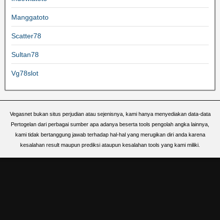
Manggatoto
Scatter78
Sultan78
Vg78slot
Vegasnet bukan situs perjudian atau sejenisnya, kami hanya menyediakan data-data
Pertogelan dari perbagai sumber apa adanya beserta tools pengolah angka lainnya,
kami tidak bertanggung jawab terhadap hal-hal yang merugikan diri anda karena
kesalahan result maupun prediksi ataupun kesalahan tools yang kami miliki.