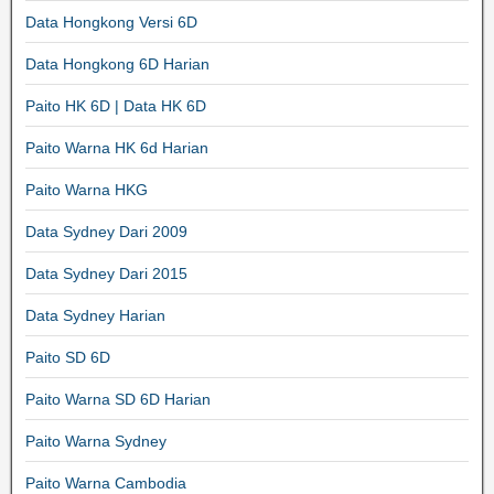
Data Hongkong Versi 6D
Data Hongkong 6D Harian
Paito HK 6D | Data HK 6D
Paito Warna HK 6d Harian
Paito Warna HKG
Data Sydney Dari 2009
Data Sydney Dari 2015
Data Sydney Harian
Paito SD 6D
Paito Warna SD 6D Harian
Paito Warna Sydney
Paito Warna Cambodia