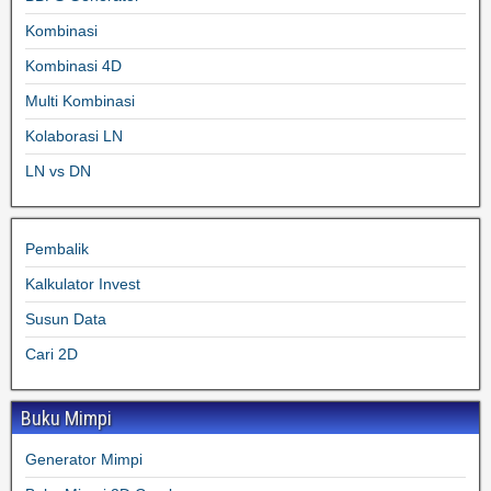
Kombinasi
Kombinasi 4D
Multi Kombinasi
Kolaborasi LN
LN vs DN
Pembalik
Kalkulator Invest
Susun Data
Cari 2D
Buku Mimpi
Generator Mimpi