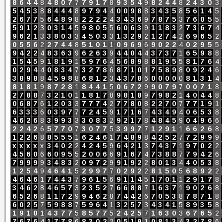
8
6
4
4
8
4
8
0
7
7
7
9
1
7
8
9
3
5
4
9
8
2
4
4
8
2
4
3
0
3
5
4
5
3
8
8
4
4
4
8
9
7
9
4
4
0
0
9
8
8
3
4
3
5
8
5
6
1
4
5
2
6
7
7
5
6
4
8
9
8
2
2
2
2
4
3
4
3
6
9
7
8
7
5
3
7
6
0
5
5
5
9
1
2
3
0
3
1
4
5
9
8
0
5
5
6
0
6
3
9
1
1
8
3
2
7
3
6
7
4
9
6
2
1
3
3
8
0
3
3
4
5
0
3
3
1
3
2
9
2
1
2
7
4
2
6
9
6
5
2
0
5
5
6
2
2
7
4
4
8
5
1
0
1
1
0
9
6
9
6
9
0
2
2
4
0
2
9
5
5
9
4
2
2
4
8
3
6
3
9
6
2
6
3
9
4
4
0
4
4
3
7
3
7
1
6
5
9
8
8
1
5
4
5
9
1
8
1
9
1
5
9
7
6
4
5
6
8
9
8
8
1
9
5
5
8
1
7
6
4
0
2
9
4
4
0
8
3
4
7
3
2
7
8
6
8
7
1
0
1
7
5
8
9
8
0
9
2
4
6
3
8
9
8
8
4
5
9
8
8
6
8
1
2
3
4
3
7
8
6
0
0
0
0
0
8
1
3
1
4
8
1
8
1
9
8
7
2
8
1
8
4
4
1
5
0
6
7
2
9
9
0
7
9
7
0
0
7
1
8
2
7
8
8
7
3
2
1
0
1
1
8
1
7
8
9
8
1
8
9
7
9
8
2
1
4
0
4
4
8
0
6
8
7
6
1
2
0
3
3
7
7
7
4
2
7
7
8
0
8
2
2
7
0
7
7
7
1
9
1
6
3
3
3
6
0
3
9
7
7
7
2
4
5
9
1
7
1
6
7
4
3
4
9
4
0
6
5
3
8
4
6
2
6
8
3
9
9
3
3
3
0
8
3
2
9
2
1
7
8
4
8
4
5
9
0
4
9
6
6
2
2
4
2
6
5
7
7
0
7
3
0
7
7
5
3
9
9
7
7
1
2
9
1
1
6
6
2
6
8
1
2
2
6
8
8
5
5
5
1
6
2
4
6
1
7
4
8
9
8
4
2
5
2
7
7
2
9
9
9
x
x
x
x
x
3
4
0
2
2
4
2
4
5
9
6
4
2
1
3
7
4
3
7
1
9
7
0
2
2
4
5
6
0
6
6
0
9
5
5
2
0
0
6
6
9
1
6
7
4
7
3
8
8
7
7
9
4
2
6
7
9
9
9
9
3
4
8
3
2
0
9
7
2
9
9
1
9
2
2
8
0
1
3
4
4
0
5
3
8
1
2
5
4
9
4
6
4
1
5
2
9
9
7
7
0
2
9
2
2
8
1
5
0
5
6
8
9
2
2
4
6
4
6
1
7
4
4
3
7
9
6
1
5
6
9
1
1
4
5
1
7
0
1
1
2
9
1
7
8
3
4
6
2
8
4
6
5
7
3
2
3
5
2
7
6
6
8
8
7
1
6
3
7
1
9
0
2
6
8
6
5
2
6
8
1
1
7
2
9
9
4
6
2
8
7
4
4
2
6
7
0
5
3
8
7
8
7
1
8
6
0
2
5
7
5
9
8
8
7
5
9
6
4
1
3
2
5
7
3
4
3
4
1
5
8
9
3
5
8
1
9
1
0
1
4
3
7
7
5
8
5
7
7
5
2
4
2
5
7
1
6
3
0
3
6
7
6
5
2
7
6
7
6
4
1
7
7
8
6
8
3
0
2
2
0
5
1
9
1
0
8
1
3
4
3
2
7
8
6