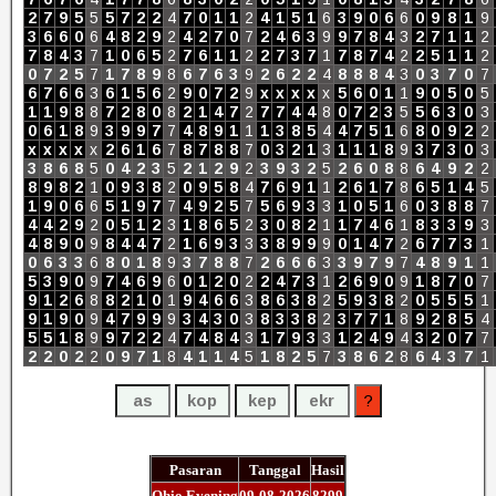
2
7
9
5
5
5
7
2
2
4
7
0
1
1
2
4
1
5
1
6
3
9
0
6
6
0
9
8
1
9
3
6
6
0
6
4
8
2
9
2
4
2
7
0
7
2
4
6
3
9
9
7
8
4
3
2
7
1
1
2
7
8
4
3
7
1
0
6
5
2
7
6
1
1
2
2
7
3
7
1
7
8
7
4
2
2
5
1
1
2
0
7
2
5
7
1
7
8
9
8
6
7
6
3
9
2
6
2
2
4
8
8
8
4
3
0
3
7
0
7
6
7
6
6
3
6
1
5
6
2
9
0
7
2
9
x
x
x
x
x
5
6
0
1
1
9
0
5
0
5
1
1
9
8
8
7
2
8
0
8
2
1
4
7
2
7
7
4
4
8
0
7
2
3
5
5
6
3
0
3
0
6
1
8
9
3
9
9
7
7
4
8
9
1
1
1
3
8
5
4
4
7
5
1
6
8
0
9
2
2
x
x
x
x
x
2
6
1
6
7
8
7
8
8
7
0
3
2
1
3
1
1
1
8
9
3
7
3
0
3
3
8
6
8
5
0
4
2
3
5
2
1
2
9
2
3
9
3
2
5
2
6
0
8
8
6
4
9
2
2
8
9
8
2
1
0
9
3
8
2
0
9
5
8
4
7
6
9
1
1
2
6
1
7
8
6
5
1
4
5
1
9
0
6
6
5
1
9
7
7
4
9
2
5
7
5
6
9
3
3
1
0
5
1
6
0
3
8
8
7
4
4
2
9
2
0
5
1
2
3
1
8
6
5
2
3
0
8
2
1
1
7
4
6
1
8
3
3
9
3
4
8
9
0
9
8
4
4
7
2
1
6
9
3
3
3
8
9
9
9
0
1
4
7
2
6
7
7
3
1
0
6
3
3
6
8
0
1
8
9
3
7
8
8
7
2
6
6
6
3
3
9
7
9
7
4
8
9
1
1
5
3
9
0
9
7
4
6
9
6
0
1
2
0
2
2
4
7
3
1
2
6
9
0
9
1
8
7
0
7
9
1
2
6
8
8
2
1
0
1
9
4
6
6
3
8
6
3
8
2
5
9
3
8
2
0
5
5
5
1
9
1
9
0
9
4
7
9
9
9
3
4
3
0
3
8
3
3
8
2
3
7
7
1
8
9
2
8
5
4
5
5
1
8
9
9
7
2
2
4
7
4
8
4
3
1
7
9
3
3
1
2
4
9
4
3
2
0
7
7
2
2
0
2
2
0
9
7
1
8
4
1
1
4
5
1
8
2
5
7
3
8
6
2
8
6
4
3
7
1
Pasaran
Tanggal
Hasil
Ohio Evening
09-08-2026
8299