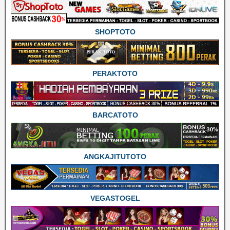
SHOPTOTO
PERAKTOTO
BARCATOTO
ANGKAJITUTOTO
VEGASTOGEL