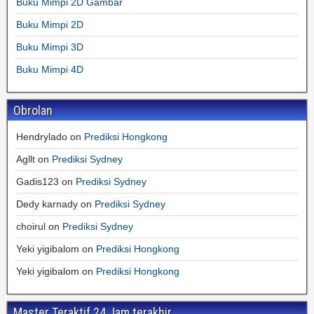
Buku Mimpi 2D Gambar
Buku Mimpi 2D
Buku Mimpi 3D
Buku Mimpi 4D
Obrolan
Hendrylado
on
Prediksi Hongkong
Agllt
on
Prediksi Sydney
Gadis123
on
Prediksi Sydney
Dedy karnady
on
Prediksi Sydney
choirul
on
Prediksi Sydney
Yeki yigibalom
on
Prediksi Hongkong
Yeki yigibalom
on
Prediksi Hongkong
Master Teraktif 24 Jam terakhir