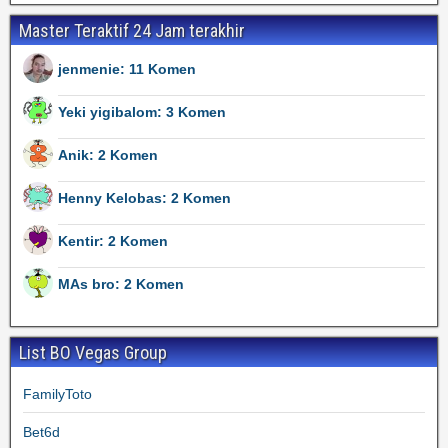
Master Teraktif 24 Jam terakhir
jenmenie: 11 Komen
Yeki yigibalom: 3 Komen
Anik: 2 Komen
Henny Kelobas: 2 Komen
Kentir: 2 Komen
MAs bro: 2 Komen
List BO Vegas Group
FamilyToto
Bet6d