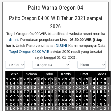
Paito Warna Oregon 04
Paito Oregon 04:00 WIB Tahun 2021 sampai
2026
Togel Oregon 04:00 WIB bisa dilihat di website resmi mereka
di sini
. Pemutaran pengeluaran
Live: 03.50.00 WIB ((tiap
hari)
. Untuk Paito versi harian
DISINI
Kami mempunyai Data
Togel Oregon 04:00 WIB
sekitar 2040 result yang tercatat
sejak tanggal 01-01-2021.
Senin
Selasa
Rabu
Kamis
Jumat
Sabtu
x
x
x
x
x
x
x
x
x
x
x
x
x
x
x
x
x
x
x
x
6
9
9
9
9
4
1
7
8
6
9
1
4
4
8
8
7
3
4
7
6
5
1
4
5
9
7
8
8
7
1
7
1
1
2
8
1
7
9
7
7
7
8
6
5
2
0
3
2
5
9
7
4
7
2
0
4
8
5
4
0
1
0
4
4
4
5
6
2
8
9
5
9
6
6
7
7
3
5
8
1
1
6
5
2
7
5
9
6
6
9
2
7
1
8
8
1
5
3
8
0
2
7
5
3
5
6
8
2
1
6
3
9
9
9
6
7
1
6
7
4
4
9
0
9
2
9
7
8
6
5
4
0
9
9
3
6
6
5
2
3
2
5
6
2
8
4
4
2
6
7
9
5
9
5
3
8
1
5
6
5
2
6
3
9
6
4
7
9
7
2
2
0
9
9
4
0
8
0
8
0
1
7
6
4
5
5
8
1
9
8
1
0
9
9
6
3
9
9
9
0
9
7
2
9
9
1
3
4
7
7
5
4
5
9
7
4
1
2
3