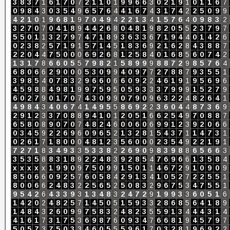
3
8
3
7
1
6
1
7
0
7
2
1
1
0
1
9
9
6
6
3
0
2
1
9
1
0
1
1
6
7
0
9
8
4
3
0
3
5
4
9
6
5
7
6
4
4
1
6
7
4
3
1
7
4
2
2
5
0
9
9
4
2
1
0
1
9
6
8
1
9
7
0
4
9
4
2
2
1
3
4
1
5
7
6
4
0
9
8
3
2
3
2
7
0
7
0
4
1
8
9
4
4
2
6
8
0
4
8
1
9
8
2
0
5
5
2
3
7
9
7
5
5
0
1
1
3
2
7
9
7
4
7
1
8
9
3
6
3
3
6
7
1
9
4
4
0
1
4
2
6
0
2
3
8
2
5
7
1
9
1
5
7
1
4
5
1
8
3
6
9
2
1
6
2
8
4
3
8
8
7
2
2
0
4
4
7
5
0
0
0
6
9
2
6
8
1
2
5
8
4
0
1
6
8
5
6
0
7
4
2
1
3
1
7
8
6
6
0
5
5
7
9
8
2
1
5
8
9
9
9
8
8
7
2
9
8
5
7
6
4
6
8
0
6
6
2
9
0
0
0
5
3
0
9
9
4
0
9
7
7
2
7
8
8
7
9
3
5
5
1
3
9
8
5
4
0
7
8
3
2
9
6
6
0
6
6
0
9
2
2
4
6
1
9
1
9
5
6
9
6
4
5
9
8
8
4
9
8
1
9
9
7
5
9
5
0
5
9
3
3
3
7
9
9
9
1
5
2
7
9
6
0
2
7
9
0
1
7
0
7
4
3
0
9
9
0
7
9
0
9
6
3
2
2
4
8
2
6
4
1
4
9
8
4
3
4
0
6
7
4
1
4
9
5
5
8
6
9
2
2
3
6
0
4
4
8
7
3
6
9
2
9
1
2
3
3
7
0
8
8
9
4
1
0
1
2
0
5
1
6
6
2
5
4
9
7
0
8
8
7
6
5
8
0
8
9
0
7
0
7
4
8
2
4
6
0
0
6
0
6
9
9
1
2
3
9
2
0
6
6
0
3
4
5
9
2
2
6
9
6
0
9
6
5
2
1
3
2
8
1
5
4
3
7
1
1
4
7
3
1
0
2
6
1
7
1
8
0
0
0
4
8
1
2
3
5
6
0
0
0
2
3
5
4
9
2
2
1
9
1
7
2
7
1
8
3
4
9
3
3
5
3
3
8
2
2
6
9
0
9
8
3
9
8
8
6
5
6
6
3
3
5
3
5
8
8
3
1
8
9
2
2
4
8
3
9
2
8
5
4
7
6
9
6
6
1
3
5
8
4
x
x
x
x
x
1
9
9
0
9
7
5
0
9
9
1
5
0
1
1
4
6
7
2
9
1
0
9
0
9
8
5
0
6
6
0
9
2
5
7
6
0
5
8
4
2
9
1
3
4
1
0
5
2
7
2
2
5
5
1
8
0
0
6
6
2
4
8
3
2
2
5
6
5
2
5
0
8
3
2
9
6
7
5
3
4
7
5
5
1
9
5
4
2
6
4
3
3
9
3
1
3
4
8
3
2
4
7
2
9
1
9
9
3
3
6
0
5
1
6
1
4
2
0
2
4
8
2
5
7
1
4
5
0
5
1
5
9
3
3
2
8
6
8
5
6
4
1
8
9
1
4
8
4
3
2
6
0
9
9
7
5
8
3
2
4
8
2
3
5
5
9
1
3
4
4
4
3
1
4
4
1
6
1
7
3
1
7
5
3
6
9
8
7
6
0
9
3
4
7
6
6
8
1
9
4
5
7
9
7
5
0
5
7
3
7
5
0
3
3
4
6
0
5
5
5
9
6
1
7
0
3
2
8
1
9
6
9
2
2