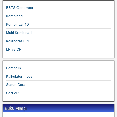
BBFS Generator
Kombinasi
Kombinasi 4D
Multi Kombinasi
Kolaborasi LN
LN vs DN
Pembalik
Kalkulator Invest
Susun Data
Cari 2D
Buku Mimpi