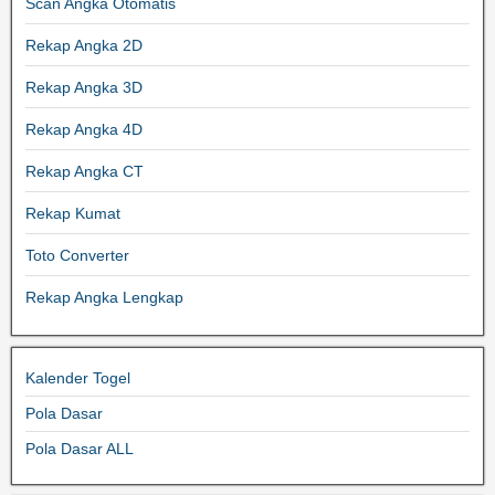
Scan Angka Otomatis
Rekap Angka 2D
Rekap Angka 3D
Rekap Angka 4D
Rekap Angka CT
Rekap Kumat
Toto Converter
Rekap Angka Lengkap
Kalender Togel
Pola Dasar
Pola Dasar ALL