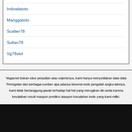
Indowlatoto
Manggatoto
Scatter78
Sultan78
Vg78slot
Vegasnet bukan situs perjudian atau sejenisnya, kami hanya menyediakan data-data
Pertogelan dari perbagai sumber apa adanya beserta tools pengolah angka lainnya,
kami tidak bertanggung jawab terhadap hal-hal yang merugikan diri anda karena
kesalahan result maupun prediksi ataupun kesalahan tools yang kami miliki.