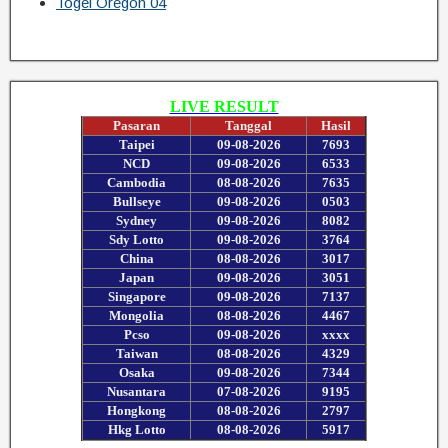
Togel Oregon 04