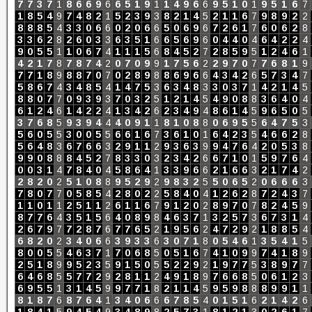
7
7
3
7
1
8
6
6
9
6
6
5
1
9
1
1
4
9
6
6
9
5
1
0
1
9
5
1
6
7
1
8
5
4
9
7
4
8
2
1
5
2
3
9
3
8
2
1
4
5
2
1
1
6
7
9
8
9
2
2
8
8
8
5
4
3
3
0
6
6
0
2
0
6
6
5
0
6
9
6
7
2
6
1
7
6
0
6
2
8
3
3
6
2
8
2
6
0
3
3
6
3
5
1
6
6
5
6
9
6
0
4
4
0
4
6
4
2
2
4
9
0
5
5
1
1
0
6
7
4
1
1
1
5
6
8
4
5
2
7
2
8
5
9
5
1
2
4
6
1
4
2
1
7
8
7
8
7
4
2
0
7
0
9
9
1
7
5
6
2
2
9
7
0
7
7
6
8
1
9
7
7
1
8
9
8
8
7
0
7
0
2
8
9
8
8
6
9
6
6
4
3
4
2
6
5
7
3
4
7
5
8
6
7
4
3
4
8
5
4
1
4
7
5
3
6
3
4
8
3
3
0
3
7
1
4
2
1
4
5
8
8
0
7
7
0
9
3
9
3
7
0
3
2
5
1
2
1
4
5
4
9
0
8
8
3
6
4
0
4
6
1
2
4
6
1
4
2
2
4
1
3
4
2
6
2
3
4
9
4
8
6
1
4
5
9
6
5
0
5
3
7
6
8
5
9
3
9
4
4
4
0
9
1
1
8
1
0
8
8
0
6
9
5
5
6
4
7
5
3
5
6
0
5
5
3
0
0
5
5
6
6
1
6
7
3
6
1
0
1
6
4
2
3
5
4
6
6
2
8
5
6
4
8
3
6
7
6
6
3
2
9
1
1
2
9
3
6
3
9
9
4
7
6
4
2
0
5
3
8
9
9
0
8
8
8
4
5
2
7
8
3
3
0
3
2
3
4
2
6
6
7
1
0
1
5
9
7
6
4
0
0
3
1
4
7
8
4
0
4
5
8
6
4
1
3
3
9
6
6
2
1
6
6
3
2
1
7
4
2
2
8
2
0
2
5
1
0
8
8
9
5
2
9
2
9
8
3
2
5
5
0
6
5
2
0
6
6
6
3
7
8
0
7
7
0
5
8
5
4
2
8
0
2
2
5
8
4
0
4
1
2
6
2
8
7
2
4
3
7
1
1
0
1
1
2
5
1
1
2
6
1
1
6
7
9
1
2
0
2
8
9
7
0
7
8
2
4
5
9
8
7
7
6
4
3
5
1
5
6
4
0
8
9
8
4
6
3
7
1
3
2
5
7
3
6
7
3
1
4
2
6
7
9
7
7
2
8
7
6
7
7
6
5
2
1
9
5
6
2
4
7
2
9
2
1
8
8
5
4
6
8
2
0
2
3
4
0
6
6
3
9
3
3
6
3
0
7
1
8
0
5
4
6
1
3
5
4
1
5
8
0
0
5
5
4
6
3
7
1
7
0
6
8
5
0
5
1
6
7
4
1
0
9
9
7
4
1
8
9
2
5
1
8
9
9
5
2
3
5
9
1
5
0
5
5
2
2
9
2
1
9
7
7
5
3
8
9
7
7
6
4
6
8
5
5
7
7
2
9
2
8
1
1
2
4
9
1
8
9
7
6
6
8
5
0
6
1
2
3
6
9
5
5
1
3
1
4
5
9
9
7
7
1
8
2
1
1
4
5
9
5
9
8
8
8
9
9
1
1
8
1
8
7
6
8
7
6
4
1
3
4
0
6
6
6
7
8
5
4
0
1
5
1
6
2
1
4
2
6