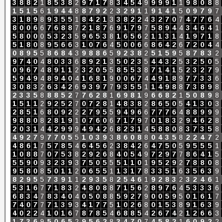
3
8
8
2
1
8
5
3
8
2
9
7
1
7
8
3
4
5
4
9
9
9
9
1
1
9
8
0
8
8
1
5
1
5
6
1
9
4
4
8
8
7
9
2
2
3
2
9
1
1
9
1
4
1
5
0
9
7
9
7
3
1
8
9
8
9
3
5
5
1
8
4
2
1
3
3
8
2
2
4
3
2
7
0
7
4
7
7
6
4
8
0
0
6
6
7
6
8
8
7
2
1
8
7
6
9
1
7
9
7
5
8
9
4
4
3
4
6
4
1
5
8
0
0
0
5
3
2
3
5
9
6
5
3
8
1
6
5
6
2
1
1
3
1
4
1
9
7
1
8
5
1
8
0
8
9
5
6
6
3
1
0
7
6
4
5
0
0
6
6
8
6
4
2
6
7
2
0
4
4
0
8
9
5
5
8
6
8
4
3
9
8
8
6
5
9
2
3
8
2
5
1
5
9
5
8
7
8
3
2
9
7
4
0
4
8
0
3
3
6
8
9
2
1
3
5
0
2
3
5
4
4
3
2
5
3
2
5
0
5
0
9
6
7
4
8
9
1
1
2
3
2
0
5
5
8
5
5
3
8
7
1
4
1
5
2
3
2
7
9
5
9
4
9
4
8
9
4
0
4
1
6
8
1
9
0
0
6
7
4
4
9
1
8
9
7
7
3
3
6
3
0
8
3
2
6
3
4
2
6
9
3
9
7
7
9
3
5
5
1
1
4
9
8
8
7
3
8
9
8
2
3
3
5
8
8
8
5
2
7
7
6
2
8
1
6
9
8
1
9
6
6
8
2
1
5
0
8
9
8
1
5
1
1
2
9
2
5
2
7
0
7
2
8
1
4
8
3
8
2
8
6
5
0
5
4
1
3
0
3
2
8
5
1
6
8
0
9
2
2
2
7
9
5
5
9
4
9
6
6
7
7
7
6
4
8
8
9
9
9
9
8
8
0
8
2
8
1
9
1
0
7
6
0
6
7
1
7
9
7
0
1
8
3
2
9
4
6
2
8
2
0
3
1
4
4
2
9
9
9
4
9
4
2
6
8
2
3
1
4
5
8
8
0
8
3
7
3
5
8
4
9
2
7
9
7
7
0
5
5
1
0
3
9
3
8
6
0
8
8
0
4
3
5
8
2
2
4
7
2
4
8
6
1
7
5
7
8
5
4
6
4
5
6
2
3
8
4
2
6
4
7
5
0
5
9
5
5
5
1
1
0
8
8
7
0
7
5
3
8
2
9
2
6
8
4
0
5
4
9
7
2
9
7
7
8
6
4
1
5
5
5
9
0
9
3
2
3
9
3
7
5
0
5
5
5
1
1
0
1
9
5
2
9
2
7
8
8
0
8
9
5
8
0
8
5
0
1
1
2
0
6
5
5
1
1
3
1
7
8
3
3
5
1
6
3
5
6
3
9
8
2
9
5
5
7
3
9
1
1
2
9
3
5
8
2
5
4
6
1
9
2
8
3
2
3
2
4
6
1
5
3
1
6
7
7
1
8
3
2
4
8
0
8
8
7
1
5
6
2
8
9
7
6
4
5
3
3
3
6
6
8
3
4
7
8
3
4
0
4
0
5
0
8
8
5
9
2
7
9
0
0
5
9
5
0
1
6
1
7
7
4
0
7
7
7
1
3
9
3
4
1
7
7
5
1
0
2
6
8
0
1
5
3
8
9
1
6
3
9
4
0
2
2
4
1
0
1
6
7
8
7
8
5
4
6
8
8
5
4
2
6
7
4
2
1
2
6
6
3
1
7
3
6
9
5
0
6
5
2
9
5
6
2
8
3
4
7
0
7
4
5
8
2
1
6
0
9
2
2