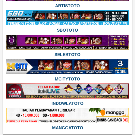
ARTISTOTO
SBOTOTO
SELEBTOTO
MCITYTOTO
INDOWLATOTO
MANGGATOTO