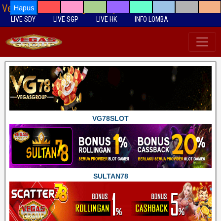
VegasNet Official VegasGroup
Hapus
LIVE SDY
LIVE SGP
LIVE HK
INFO LOMBA
VG78SLOT
SULTAN78