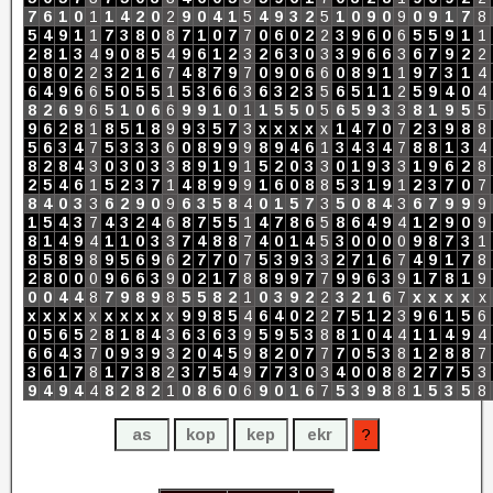
7
6
1
0
1
1
4
2
0
2
9
0
4
1
5
4
9
3
2
5
1
0
9
0
9
0
9
1
7
8
5
4
9
1
1
7
3
8
0
8
7
1
0
7
7
0
6
0
2
2
3
9
6
0
6
5
5
9
1
1
2
8
1
3
4
9
0
8
5
4
9
6
1
2
3
2
6
3
0
3
3
9
6
6
3
6
7
9
2
2
0
8
0
2
2
3
2
1
6
7
4
8
7
9
7
0
9
0
6
6
0
8
9
1
1
9
7
3
1
4
6
4
9
6
6
5
0
5
5
1
5
3
6
6
3
6
3
2
3
5
6
5
1
1
2
5
9
4
0
4
8
2
6
9
6
5
1
0
6
6
9
9
1
0
1
1
5
5
0
5
6
5
9
3
3
8
1
9
5
5
9
6
2
8
1
8
5
1
8
9
9
3
5
7
3
x
x
x
x
x
1
4
7
0
7
2
3
9
8
8
5
6
3
4
7
5
3
3
3
6
0
8
9
9
9
8
9
4
6
1
3
4
3
4
7
8
8
1
3
4
8
2
8
4
3
0
3
0
3
3
8
9
1
9
1
5
2
0
3
3
0
1
9
3
3
1
9
6
2
8
2
5
4
6
1
5
2
3
7
1
4
8
9
9
9
1
6
0
8
8
5
3
1
9
1
2
3
7
0
7
8
4
0
3
3
6
2
9
0
9
6
3
5
8
4
0
1
5
7
3
5
0
8
4
3
6
7
9
9
9
1
5
4
3
7
4
3
2
4
6
8
7
5
5
1
4
7
8
6
5
8
6
4
9
4
1
2
9
0
9
8
1
4
9
4
1
1
0
3
3
7
4
8
8
7
4
0
1
4
5
3
0
0
0
0
9
8
7
3
1
8
5
8
9
8
9
5
6
9
6
2
7
7
0
7
5
3
9
3
3
2
7
1
6
7
4
9
1
7
8
2
8
0
0
0
9
6
6
3
9
0
2
1
7
8
8
9
9
7
7
9
9
6
3
9
1
7
8
1
9
0
0
4
4
8
7
9
8
9
8
5
5
8
2
1
0
3
9
2
2
3
2
1
6
7
x
x
x
x
x
x
x
x
x
x
x
x
x
x
x
9
9
8
5
4
6
4
0
2
2
7
5
1
2
3
9
6
1
5
6
0
5
6
5
2
8
1
8
4
3
6
3
6
3
9
5
9
5
3
8
8
1
0
4
4
1
1
4
9
4
6
6
4
3
7
0
9
3
9
3
2
0
4
5
9
8
2
0
7
7
7
0
5
3
8
1
2
8
8
7
3
6
1
7
8
1
7
3
8
2
3
7
5
4
9
7
7
3
0
3
4
0
0
8
8
2
7
7
5
3
9
4
9
4
4
8
2
8
2
1
0
8
6
0
6
9
0
1
6
7
5
3
9
8
8
1
5
3
5
8