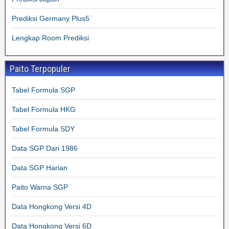
Prediksi Germany Plus5
Lengkap Room Prediksi
Paito Terpopuler
Tabel Formula SGP
Tabel Formula HKG
Tabel Formula SDY
Data SGP Dari 1986
Data SGP Harian
Paito Warna SGP
Data Hongkong Versi 4D
Data Hongkong Versi 6D