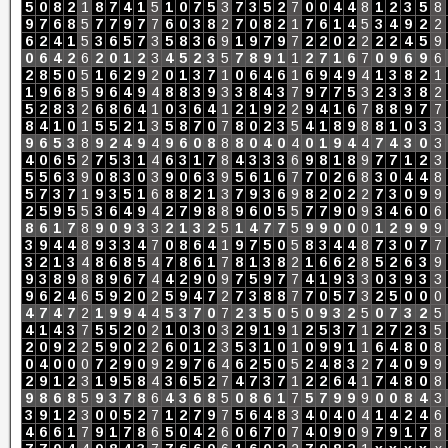
5
0
8
2
1
8
7
4
1
5
1
0
7
5
3
7
3
5
2
7
0
0
4
4
8
1
2
3
5
8
9
7
6
8
5
7
7
9
7
7
6
0
3
8
2
7
0
8
2
1
7
6
1
4
5
3
4
9
2
2
6
2
4
1
5
3
6
5
7
3
5
8
3
6
9
1
9
7
9
7
2
2
0
2
2
2
2
4
5
9
0
6
4
2
6
2
0
1
2
3
4
5
2
3
5
7
8
9
1
1
2
7
1
6
7
0
9
6
9
6
2
8
5
0
5
1
6
2
9
2
0
1
3
7
1
0
6
4
6
1
6
9
4
9
4
1
3
8
2
1
1
9
6
8
5
9
6
4
9
4
8
8
3
9
3
3
8
4
3
7
9
7
7
5
3
2
3
3
8
2
5
2
8
3
2
6
8
6
4
1
0
3
6
4
1
2
1
9
2
2
9
4
1
6
7
8
8
9
7
7
8
4
1
0
1
5
5
2
1
3
5
8
7
0
7
8
0
2
3
5
4
1
8
9
8
8
1
0
3
3
9
6
5
3
8
9
2
4
9
4
9
6
0
8
8
8
0
4
0
4
0
1
9
4
4
7
4
3
0
3
4
0
6
5
2
7
5
3
1
4
6
3
1
7
8
4
3
3
3
6
9
8
1
8
9
7
7
1
2
3
5
5
6
3
9
0
8
3
0
3
9
0
6
3
9
5
6
1
6
7
7
0
2
6
8
3
0
4
4
8
5
7
3
7
1
9
3
5
1
6
8
8
2
1
3
7
9
3
6
9
8
2
0
2
2
7
3
0
9
9
2
5
9
5
5
3
6
4
9
4
2
7
9
8
8
9
6
0
5
5
7
7
9
0
9
3
4
6
0
6
8
6
1
7
8
9
0
9
3
3
2
1
3
2
5
1
4
7
7
5
9
9
0
0
0
1
2
9
9
9
3
9
4
4
8
9
3
3
4
7
0
8
6
4
1
9
7
5
0
5
8
3
4
4
8
7
3
0
7
7
3
2
1
3
4
8
6
8
5
4
7
8
6
1
7
8
1
3
8
2
1
6
6
2
8
5
2
6
3
9
9
3
8
9
8
8
9
6
7
4
4
2
9
0
9
7
5
9
7
7
4
1
9
3
3
0
3
9
3
3
9
6
2
4
6
5
9
2
0
2
5
9
4
7
2
7
3
8
8
7
7
0
5
7
3
2
5
0
0
0
4
7
4
7
2
1
9
9
4
4
5
3
7
0
7
2
3
5
0
5
0
9
3
2
5
0
7
3
2
5
4
1
4
3
7
5
5
2
0
2
1
0
3
0
3
2
9
1
9
1
2
5
3
7
1
2
7
2
3
5
2
0
9
2
2
5
9
0
2
2
6
0
1
2
3
5
3
1
0
1
0
9
9
1
1
6
4
8
0
8
0
4
0
0
0
7
2
9
0
9
2
9
7
6
4
6
2
5
0
5
2
4
8
3
2
7
4
0
9
9
2
9
1
2
3
1
9
5
8
4
3
6
5
2
7
4
7
3
7
1
2
2
6
4
1
7
4
8
0
8
9
8
6
8
5
9
3
7
8
6
4
3
6
8
5
0
8
6
1
7
5
7
9
9
9
0
0
8
4
3
3
9
1
2
3
0
0
5
2
7
1
2
7
9
7
5
6
4
8
3
4
0
4
0
4
1
4
2
4
6
4
6
6
1
7
9
1
7
8
6
5
0
4
2
6
0
6
7
0
7
4
0
9
0
9
7
9
1
7
8