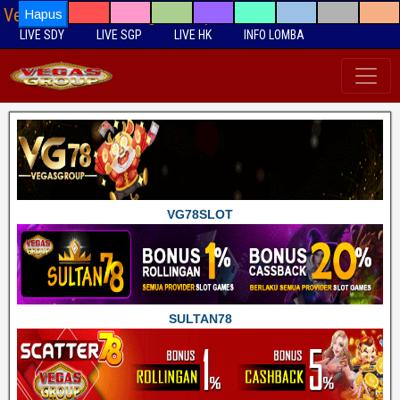
VegasNet Official VegasGroup
Hapus
LIVE SDY
LIVE SGP
LIVE HK
INFO LOMBA
VG78SLOT
SULTAN78