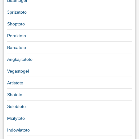
Buahtogel
3prizetoto
Shoptoto
Peraktoto
Barcatoto
Angkajitutoto
Vegastogel
Artistoto
Sbototo
Selebtoto
Mcitytoto
Indowlatoto