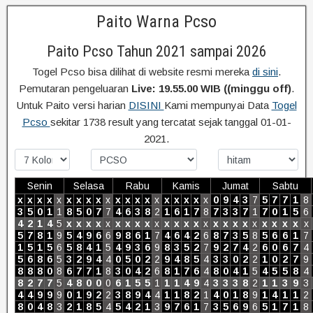
Paito Warna Pcso
Paito Pcso Tahun 2021 sampai 2026
Togel Pcso bisa dilihat di website resmi mereka
di sini
.
Pemutaran pengeluaran
Live: 19.55.00 WIB ((minggu off)
.
Untuk Paito versi harian
DISINI
Kami mempunyai Data
Togel
Pcso
sekitar 1738 result yang tercatat sejak tanggal 01-01-
2021.
Senin
Selasa
Rabu
Kamis
Jumat
Sabtu
x
x
x
x
x
x
x
x
x
x
x
x
x
x
x
x
x
x
x
x
0
9
4
3
7
5
7
7
1
8
3
5
0
1
1
8
5
0
7
7
4
6
3
8
2
1
6
1
7
8
7
3
3
7
1
7
0
1
5
6
4
2
1
4
5
x
x
x
x
x
x
x
x
x
x
x
x
x
x
x
x
x
x
x
x
x
x
x
x
x
5
7
8
1
9
5
4
9
6
6
9
8
6
1
7
4
6
4
2
6
8
7
3
5
8
5
6
6
1
7
1
5
1
5
6
5
8
4
1
5
4
9
3
6
9
8
3
5
2
7
9
2
7
4
2
6
0
6
7
4
5
6
8
6
5
3
2
9
4
4
0
5
0
2
2
9
4
8
5
4
3
3
0
2
2
1
0
2
7
9
8
8
8
0
8
6
7
7
1
8
3
0
4
2
6
8
1
7
6
4
8
0
4
1
5
4
5
5
8
4
8
2
7
7
5
4
8
0
0
0
6
1
5
5
1
1
1
4
9
4
3
3
3
8
2
1
1
3
9
3
4
4
9
9
9
0
1
9
2
2
3
8
9
4
4
1
1
8
2
1
4
0
1
8
9
1
4
1
1
2
8
0
4
8
3
2
1
8
5
4
5
4
2
1
3
9
7
6
1
7
3
5
6
9
6
5
1
7
1
8