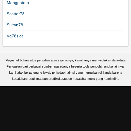
Manggatoto
Scatter78
Sultan78
Vg78slot
Vegasnet bukan situs perjudian atau sejenisnya, kami hanya menyediakan data-data
Pertogelan dari perbagai sumber apa adanya beserta tools pengolah angka lainnya,
kami tidak bertanggung jawab terhadap hal-hal yang merugikan diri anda karena
kesalahan result maupun prediksi ataupun kesalahan tools yang kami miliki.