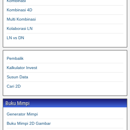
Kombinasi
Kombinasi 4D
Multi Kombinasi
Kolaborasi LN
LN vs DN
Pembalik
Kalkulator Invest
Susun Data
Cari 2D
Buku Mimpi
Generator Mimpi
Buku Mimpi 2D Gambar