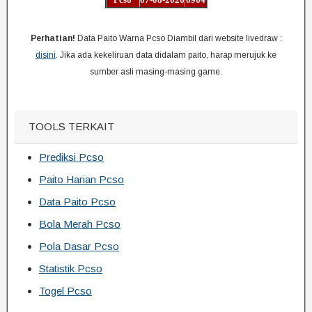
Perhatian!
Data Paito Warna Pcso Diambil dari website livedraw :
disini
. Jika ada kekeliruan data didalam paito, harap merujuk ke
sumber asli masing-masing game.
TOOLS TERKAIT
Prediksi Pcso
Paito Harian Pcso
Data Paito Pcso
Bola Merah Pcso
Pola Dasar Pcso
Statistik Pcso
Togel Pcso