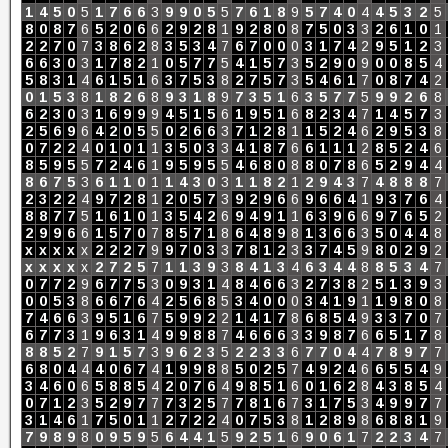
1
4
5
0
5
1
7
6
6
3
9
9
0
5
5
7
6
1
8
9
5
7
4
0
4
4
5
3
2
5
8
0
8
7
6
5
2
0
6
6
2
9
2
8
1
9
2
8
0
8
7
5
0
3
3
2
6
1
0
1
2
2
7
0
7
3
8
6
2
8
3
5
3
4
7
6
7
0
0
0
3
1
7
4
2
9
5
1
2
3
6
6
3
0
3
1
7
8
2
1
0
5
7
7
5
4
1
5
7
3
5
2
9
0
9
0
0
8
5
4
5
8
3
1
4
6
1
5
1
6
3
7
5
3
8
2
7
5
7
3
5
4
6
1
7
0
8
7
4
2
0
1
5
3
8
1
8
2
6
8
9
3
1
8
9
7
3
5
1
6
3
5
7
7
5
9
9
2
6
8
6
2
3
0
3
1
6
9
9
9
4
5
1
5
6
1
9
5
1
6
8
2
3
4
7
1
4
5
7
3
2
5
6
9
6
4
2
0
5
5
0
2
6
6
3
7
1
2
8
1
1
5
2
4
6
2
9
5
3
8
0
7
2
2
4
0
1
0
1
1
3
5
0
3
3
4
1
8
7
6
6
1
1
1
2
8
5
2
4
6
8
5
9
5
5
7
2
4
6
1
9
5
9
5
5
4
6
8
0
8
8
0
7
8
6
5
2
9
4
4
8
6
7
5
3
6
1
1
0
1
1
4
3
0
3
1
1
8
2
1
2
9
4
3
7
4
8
8
8
7
2
3
2
2
4
9
7
2
8
1
2
0
5
7
3
9
2
9
6
6
9
6
6
4
1
9
3
7
6
4
8
8
7
7
5
1
6
1
0
1
3
5
4
2
6
9
4
9
1
1
6
3
9
6
6
9
7
6
5
2
2
9
9
6
6
1
5
7
0
7
8
5
7
1
8
6
4
8
9
8
1
3
6
6
3
5
0
4
4
8
x
x
x
x
x
2
2
2
7
9
9
7
0
3
3
7
8
1
2
3
3
7
4
5
9
8
0
2
9
2
x
x
x
x
x
2
7
2
5
7
1
1
3
9
3
8
4
1
3
4
6
3
4
4
8
8
5
3
4
7
0
7
7
2
9
6
7
7
5
3
0
9
3
1
4
8
4
6
6
3
2
7
3
8
2
5
1
3
9
3
0
0
5
3
8
6
6
7
6
4
2
5
6
8
5
3
4
0
0
0
3
4
1
9
1
1
9
8
0
8
7
4
6
6
3
9
5
1
6
7
5
9
9
2
2
1
4
1
7
8
6
8
5
4
9
3
3
7
0
7
6
7
7
3
1
9
6
3
1
4
9
9
8
8
7
4
6
6
6
3
3
9
8
7
6
6
5
1
7
8
8
8
5
2
7
9
1
5
7
3
9
6
2
3
5
2
2
3
3
6
7
7
0
4
4
7
8
9
7
7
6
8
0
4
4
4
0
6
7
4
1
9
9
8
8
5
0
2
5
7
4
9
2
4
6
6
5
5
4
9
3
4
6
0
6
5
8
8
5
4
2
0
7
6
4
9
8
5
1
6
0
1
6
2
8
4
3
8
5
4
0
7
1
2
3
5
2
9
7
7
7
3
2
5
7
7
8
1
6
7
3
1
7
5
3
4
9
9
7
7
3
1
4
6
1
7
5
0
1
1
2
7
2
2
4
0
7
5
3
8
1
2
8
9
8
6
8
8
1
9
7
9
8
9
8
0
9
5
9
5
6
4
4
1
5
9
2
5
1
6
9
0
6
1
7
2
2
3
4
7