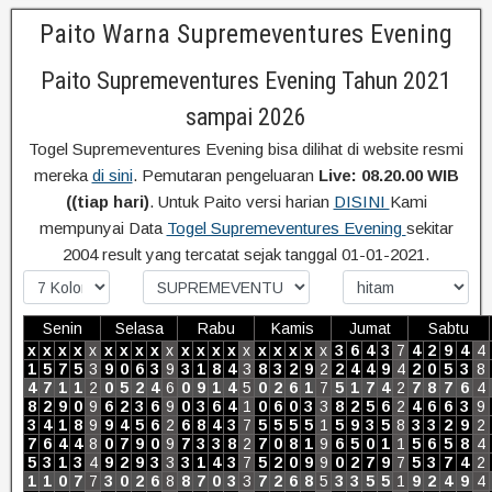
Paito Warna Supremeventures Evening
Paito Supremeventures Evening Tahun 2021
sampai 2026
Togel Supremeventures Evening bisa dilihat di website resmi
mereka
di sini
. Pemutaran pengeluaran
Live: 08.20.00 WIB
((tiap hari)
. Untuk Paito versi harian
DISINI
Kami
mempunyai Data
Togel Supremeventures Evening
sekitar
2004 result yang tercatat sejak tanggal 01-01-2021.
Senin
Selasa
Rabu
Kamis
Jumat
Sabtu
x
x
x
x
x
x
x
x
x
x
x
x
x
x
x
x
x
x
x
x
3
6
4
3
7
4
2
9
4
4
1
5
7
5
3
9
0
6
3
9
3
1
8
4
3
8
3
2
9
2
2
4
4
9
4
2
0
5
3
8
4
7
1
1
2
0
5
2
4
6
0
9
1
4
5
0
2
6
1
7
5
1
7
4
2
7
8
7
6
4
8
2
9
0
9
6
2
3
6
9
0
3
6
4
1
0
6
0
3
3
8
2
5
6
2
4
6
6
3
9
3
4
1
8
9
9
4
5
6
2
6
8
4
3
7
5
5
5
5
1
5
9
3
5
8
3
3
2
9
2
7
6
4
4
8
0
7
9
0
9
7
3
3
8
2
7
0
8
1
9
6
5
0
1
1
5
6
5
8
4
5
3
1
3
4
9
2
9
3
3
3
1
4
3
7
5
2
0
9
9
0
2
7
9
7
5
3
7
4
2
1
1
0
7
7
3
0
2
6
8
8
7
0
3
3
7
2
6
8
5
3
3
5
5
1
9
2
4
9
4