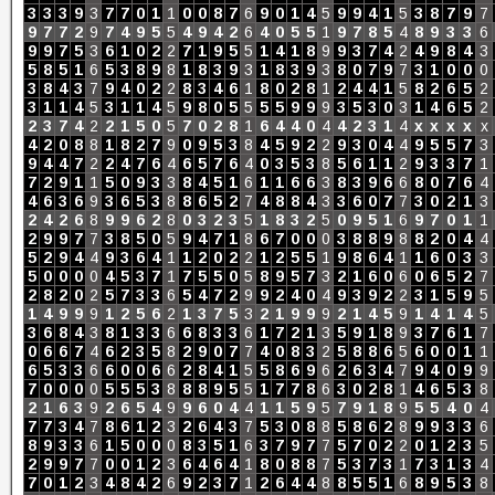
3
3
3
9
3
7
7
0
1
1
0
0
8
7
6
9
0
1
4
5
9
9
4
1
5
3
8
7
9
7
9
7
7
2
9
7
4
9
5
5
4
9
4
2
6
4
0
5
5
1
9
7
8
5
4
8
9
3
3
6
9
9
7
5
3
6
1
0
2
2
7
1
9
5
5
1
4
1
8
9
9
3
7
4
2
4
9
8
4
3
5
8
5
1
6
5
3
8
9
8
1
8
3
9
3
1
8
3
9
3
8
0
7
9
7
3
1
0
0
0
3
8
4
3
7
9
4
0
2
2
8
3
4
6
1
8
0
2
8
1
2
4
4
1
5
8
2
6
5
2
3
1
1
4
5
3
1
1
4
5
9
8
0
5
5
5
5
9
9
9
3
5
3
0
3
1
4
6
5
2
2
3
7
4
2
2
1
5
0
5
7
0
2
8
1
6
4
4
0
4
4
2
3
1
4
x
x
x
x
x
4
2
0
8
8
1
8
2
7
9
0
9
5
3
8
4
5
9
2
2
9
3
0
4
4
9
5
5
7
3
9
4
4
7
2
2
4
7
6
4
6
5
7
6
4
0
3
5
3
8
5
6
1
1
2
9
3
3
7
1
7
2
9
1
1
5
0
9
3
3
8
4
5
1
6
1
1
6
6
3
8
3
9
6
6
8
0
7
6
4
4
6
3
6
9
3
6
5
3
8
8
6
5
2
7
4
8
8
4
3
3
6
0
7
7
3
0
2
1
3
2
4
2
6
8
9
9
6
2
8
0
3
2
3
5
1
8
3
2
5
0
9
5
1
6
9
7
0
1
1
2
9
9
7
7
3
8
5
0
5
9
4
7
1
8
6
7
0
0
0
3
8
8
9
8
8
2
0
4
4
5
2
9
4
4
9
3
6
4
1
1
2
0
2
2
1
2
5
5
1
9
8
6
4
1
1
6
0
3
3
5
0
0
0
0
4
5
3
7
1
7
5
5
0
5
8
9
5
7
3
2
1
6
0
6
0
6
5
2
7
2
8
2
0
2
5
7
3
3
6
5
4
7
2
9
9
2
4
0
4
9
3
9
2
2
3
1
5
9
5
1
4
9
9
9
1
2
5
6
2
1
3
7
5
3
2
1
9
9
9
2
1
4
5
9
1
4
1
4
5
3
6
8
4
3
8
1
3
3
6
6
8
3
3
6
1
7
2
1
3
5
9
1
8
9
3
7
6
1
7
0
6
6
7
4
6
2
3
5
8
2
9
0
7
7
4
0
8
3
2
5
8
8
6
5
6
0
0
1
1
6
5
3
3
6
6
0
0
6
6
2
8
4
1
5
5
8
6
9
6
2
6
3
4
7
9
4
0
9
9
7
0
0
0
0
5
5
5
3
8
8
8
9
5
5
1
7
7
8
6
3
0
2
8
1
4
6
5
3
8
2
1
6
3
9
2
6
5
4
9
9
6
0
4
4
1
1
5
9
5
7
9
1
8
9
5
5
4
0
4
7
7
3
4
7
8
6
1
2
3
2
6
4
3
7
5
3
0
8
8
5
8
6
2
8
9
9
3
3
6
8
9
3
3
6
1
5
0
0
0
8
3
5
1
6
3
7
9
7
7
5
7
0
2
2
0
1
2
3
5
2
9
9
7
7
0
0
1
2
3
6
4
6
4
1
8
0
8
8
7
5
3
7
3
1
7
3
1
3
4
7
0
1
2
3
4
8
4
2
6
9
2
3
7
1
2
6
4
4
8
8
5
5
1
6
8
9
5
3
8