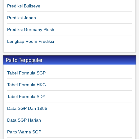
Prediksi Bullseye
Prediksi Japan
Prediksi Germany Plus5
Lengkap Room Prediksi
Paito Terpopuler
Tabel Formula SGP
Tabel Formula HKG
Tabel Formula SDY
Data SGP Dari 1986
Data SGP Harian
Paito Warna SGP