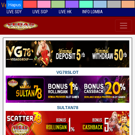
VegasNet Official VegasGroup
Hapus
LIVE SDY
LIVE SGP
LIVE HK
INFO LOMBA
VG78SLOT
SULTAN78