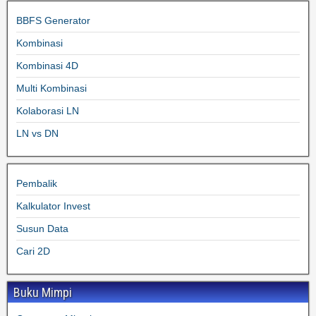
BBFS Generator
Kombinasi
Kombinasi 4D
Multi Kombinasi
Kolaborasi LN
LN vs DN
Pembalik
Kalkulator Invest
Susun Data
Cari 2D
Buku Mimpi