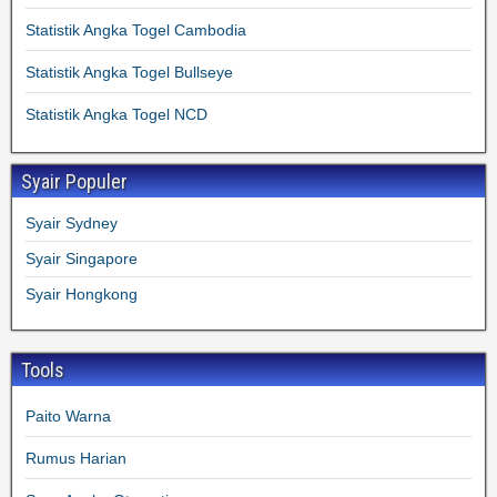
Statistik Angka Togel Cambodia
Statistik Angka Togel Bullseye
Statistik Angka Togel NCD
Syair Populer
Syair Sydney
Syair Singapore
Syair Hongkong
Tools
Paito Warna
Rumus Harian