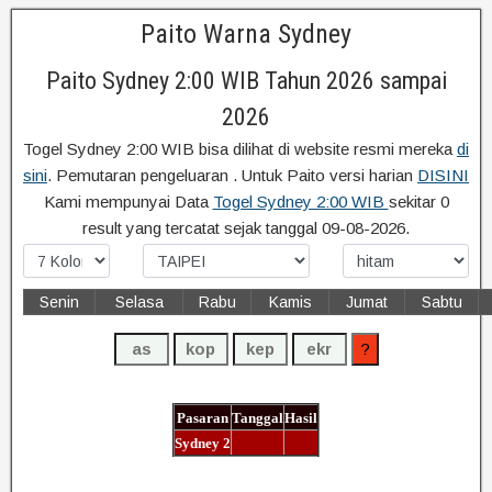
Paito Warna Sydney
Paito Sydney 2:00 WIB Tahun 2026 sampai
2026
Togel Sydney 2:00 WIB bisa dilihat di website resmi mereka
di
sini
. Pemutaran pengeluaran
. Untuk Paito versi harian
DISINI
Kami mempunyai Data
Togel Sydney 2:00 WIB
sekitar 0
result yang tercatat sejak tanggal 09-08-2026.
Senin
Selasa
Rabu
Kamis
Jumat
Sabtu
Pasaran
Tanggal
Hasil
Sydney 2