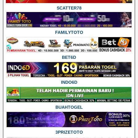
SCATTER78
FAMILYTOTO
BET6D
INDO6D
BUAHTOGEL
3PRIZETOTO