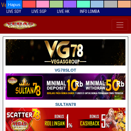
VegasNet Official VegasGroup
Hapus
LIVE SDY
LIVE SGP
LIVE HK
INFO LOMBA
VG78SLOT
SULTAN78