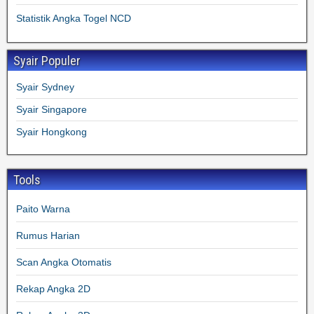
Statistik Angka Togel NCD
Syair Populer
Syair Sydney
Syair Singapore
Syair Hongkong
Tools
Paito Warna
Rumus Harian
Scan Angka Otomatis
Rekap Angka 2D