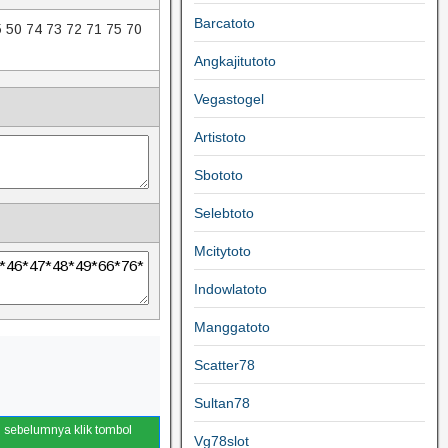
Barcatoto
5 50 74 73 72 71 75 70
Angkajitutoto
Vegastogel
Artistoto
Sbototo
Selebtoto
Mcitytoto
Indowlatoto
Manggatoto
Scatter78
Sultan78
i sebelumnya klik tombol
Vg78slot