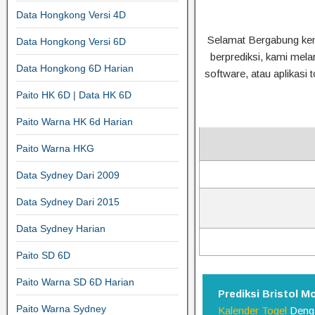
Data Hongkong Versi 4D
Selamat Bergabung ke
Data Hongkong Versi 6D
berprediksi, kami mel
Data Hongkong 6D Harian
software, atau aplikasi
Paito HK 6D | Data HK 6D
Paito Warna HK 6d Harian
Paito Warna HKG
Data Sydney Dari 2009
Data Sydney Dari 2015
Data Sydney Harian
Paito SD 6D
Paito Warna SD 6D Harian
Prediksi Bristol M
Paito Warna Sydney
Kalender Togel
Denga