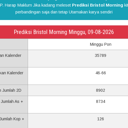
. Harap Maklum Jika kadang meleset
Prediksi Bristol Morning
ki
perbandingan saja dan tetap Utamakan karya sendiri
Prediksi Bristol Morning Minggu, 09-08-2026
Minggu Pon
an Kalender
35789
kan Kalender
46-66
n Jumlah 2D
8902
 Jumlah As +
8734
 Jumlah Kop +
126