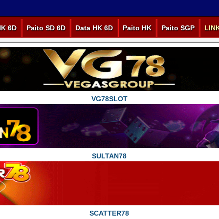
HK 6D
Paito SD 6D
Data HK 6D
Paito HK
Paito SGP
LIN
VG78SLOT
SULTAN78
SCATTER78