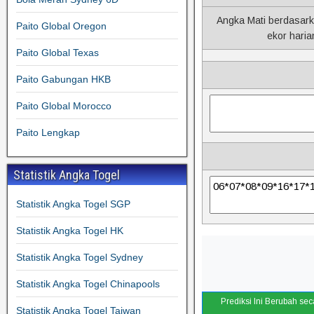
Angka Mati berdasar
Paito Global Oregon
ekor haria
Paito Global Texas
Paito Gabungan HKB
Paito Global Morocco
Paito Lengkap
Statistik Angka Togel
Statistik Angka Togel SGP
Statistik Angka Togel HK
Statistik Angka Togel Sydney
Statistik Angka Togel Chinapools
Prediksi Ini Berubah se
Statistik Angka Togel Taiwan