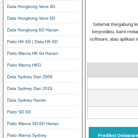
Data Hongkong Versi 4D
Data Hongkong Versi 6D
Selamat Bergabung k
Data Hongkong 6D Harian
berprediksi, kami mel
software, atau aplikasi
Paito HK 6D | Data HK 6D
Paito Warna HK 6d Harian
Paito Warna HKG
Data Sydney Dari 2009
Data Sydney Dari 2015
Data Sydney Harian
Paito SD 6D
Paito Warna SD 6D Harian
Prediksi Delawar
Paito Warna Sydney