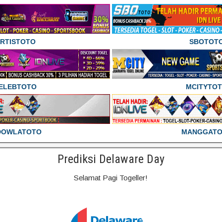
RTISTOTO
SBOTOT
ELEBTOTO
MCITYTO
DOWLATOTO
MANGGATO
Prediksi Delaware Day
Selamat Pagi Togeller!