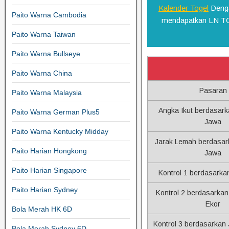
Kalender Togel
Denga
Paito Warna Cambodia
mendapatkan LN TO
Paito Warna Taiwan
Paito Warna Bullseye
Paito Warna China
Pasaran
Paito Warna Malaysia
Angka Ikut berdasark
Paito Warna German Plus5
Jawa
Paito Warna Kentucky Midday
Jarak Lemah berdasar
Paito Harian Hongkong
Jawa
Paito Harian Singapore
Kontrol 1 berdasarka
Paito Harian Sydney
Kontrol 2 berdasarkan
Ekor
Bola Merah HK 6D
Kontrol 3 berdasarkan
Bola Merah Sydney 6D