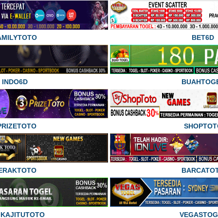
AMILYTOTO
BET6D
INDO6D
BUAHTOG
PRIZETOTO
SHOPTOT
ERAKTOTO
BARCATO
KAJITUTOTO
VEGASTOG