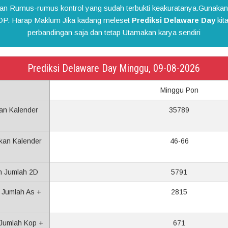
n Rumus-rumus kontrol yang sudah terbukti keakuratanya.Gunaka
P. Harap Maklum Jika kadang meleset
Prediksi Delaware Day
kit
perbandingan saja dan tetap Utamakan karya sendiri
Prediksi Delaware Day Minggu, 09-08-2026
Minggu Pon
an Kalender
35789
kan Kalender
46-66
n Jumlah 2D
5791
 Jumlah As +
2815
 Jumlah Kop +
671