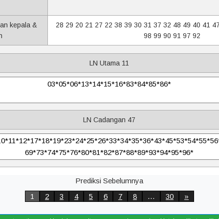
kan kepala &
28 29 20 21 27 22 38 39 30 31 37 32 48 49 40 41 4
n
98 99 90 91 97 92
LN Utama 11
LN Cadangan 47
Prediksi Sebelumnya
1
2
3
4
5
6
7
8
…
30
»