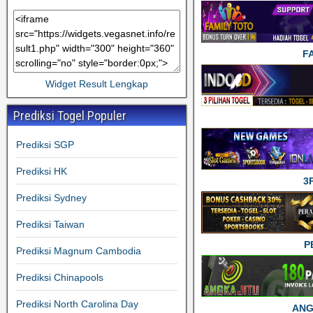
F
Widget Result Lengkap
Prediksi Togel Populer
Prediksi SGP
Prediksi HK
3
Prediksi Sydney
Prediksi Taiwan
P
Prediksi Magnum Cambodia
Prediksi Chinapools
Prediksi North Carolina Day
ANG