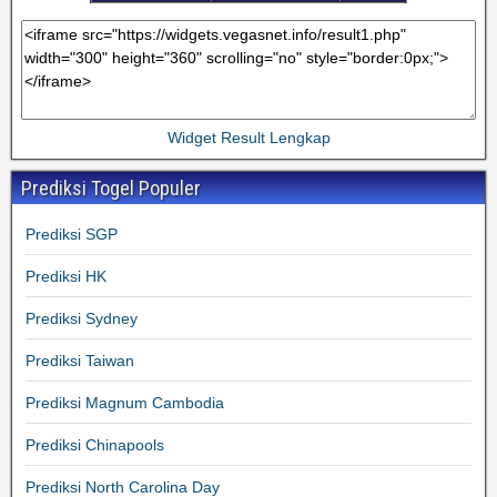
Widget Result Lengkap
Prediksi Togel Populer
Prediksi SGP
Prediksi HK
Prediksi Sydney
Prediksi Taiwan
Prediksi Magnum Cambodia
Prediksi Chinapools
Prediksi North Carolina Day