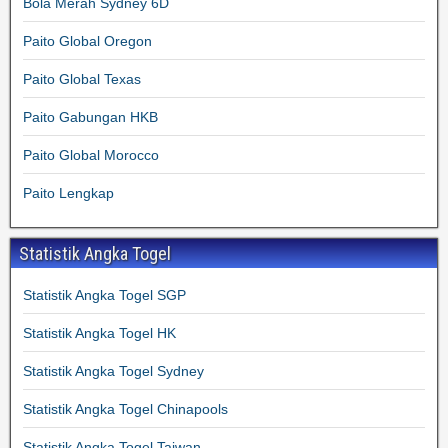
Bola Merah Sydney 6D
Paito Global Oregon
Paito Global Texas
Paito Gabungan HKB
Paito Global Morocco
Paito Lengkap
Statistik Angka Togel
Statistik Angka Togel SGP
Statistik Angka Togel HK
Statistik Angka Togel Sydney
Statistik Angka Togel Chinapools
Statistik Angka Togel Taiwan