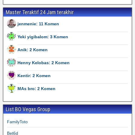
Master Teraktif 24 Jam terakhir
jenmenie: 11 Komen
Yeki yigibalom: 3 Komen
Anik: 2 Komen
Henny Kelobas: 2 Komen
Kentir: 2 Komen
MAs bro: 2 Komen
List BO Vegas Group
FamilyToto
Bet6d