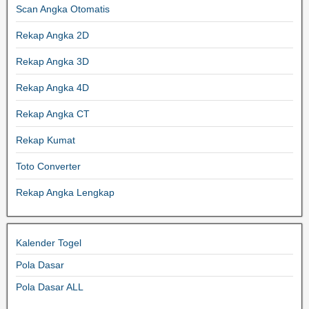
Scan Angka Otomatis
Rekap Angka 2D
Rekap Angka 3D
Rekap Angka 4D
Rekap Angka CT
Rekap Kumat
Toto Converter
Rekap Angka Lengkap
Kalender Togel
Pola Dasar
Pola Dasar ALL