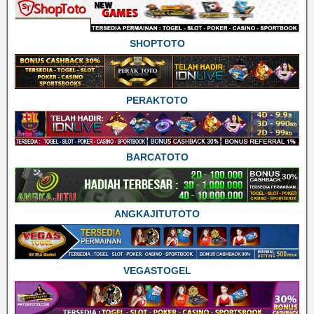
SHOPTOTO
PERAKTOTO
BARCATOTO
ANGKAJITUTOTO
VEGASTOGEL