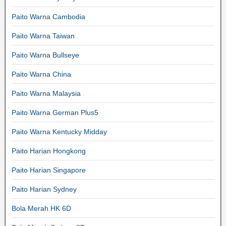
Paito Warna Cambodia
Paito Warna Taiwan
Paito Warna Bullseye
Paito Warna China
Paito Warna Malaysia
Paito Warna German Plus5
Paito Warna Kentucky Midday
Paito Harian Hongkong
Paito Harian Singapore
Paito Harian Sydney
Bola Merah HK 6D