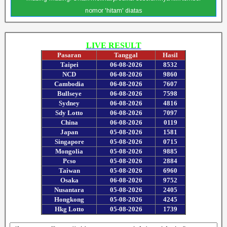
nomor 'hitam' diatas