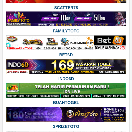
SCATTER78
FAMILYTOTO
BET6D
INDO6D
BUAHTOGEL
3PRIZETOTO