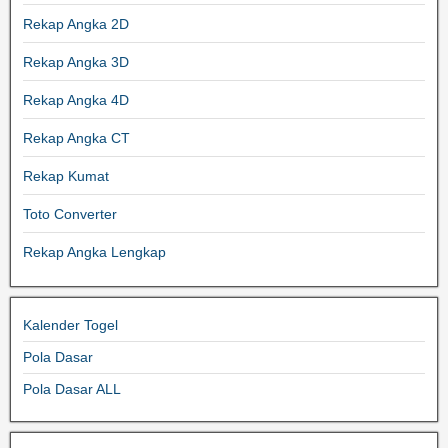
Rekap Angka 2D
Rekap Angka 3D
Rekap Angka 4D
Rekap Angka CT
Rekap Kumat
Toto Converter
Rekap Angka Lengkap
Kalender Togel
Pola Dasar
Pola Dasar ALL