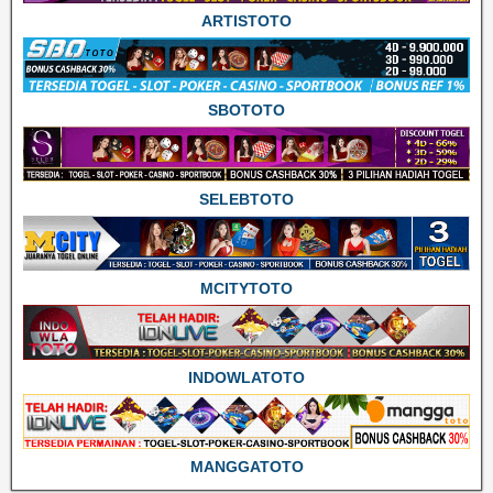
ARTISTOTO
SBOTOTO
SELEBTOTO
MCITYTOTO
INDOWLATOTO
MANGGATOTO