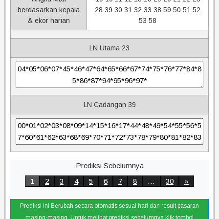
berdasarkan kepala
28 39 30 31 32 33 38 59 50 51 52
& ekor harian
53 58
LN Utama 23
LN Cadangan 39
Prediksi Sebelumnya
1
2
3
4
5
6
7
8
…
30
»
Prediksi Ini Berubah secara otomatis sesuai hari dan result pasaran
masing-masing. Untuk melihat prediksi sebelumnya klik tombol