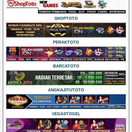
SHOPTOTO
PERAKTOTO
BARCATOTO
ANGKAJITUTOTO
VEGASTOGEL