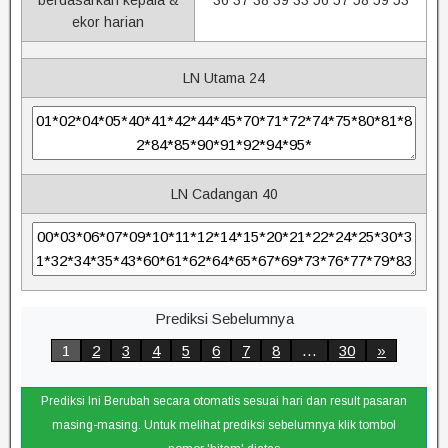
ekor harian
LN Utama 24
LN Cadangan 40
Prediksi Sebelumnya
1
2
3
4
5
6
7
8
…
30
»
Prediksi Ini Berubah secara otomatis sesuai hari dan result pasaran
masing-masing. Untuk melihat prediksi sebelumnya klik tombol