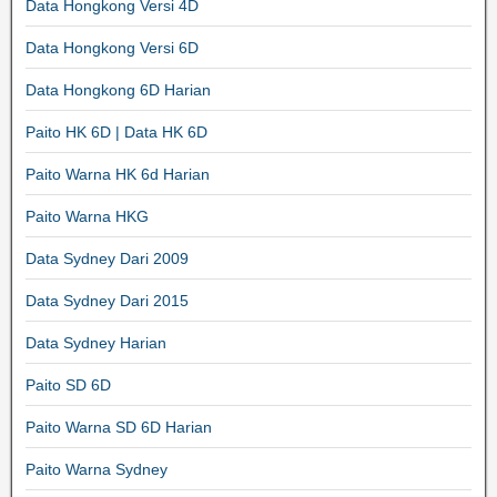
Data Hongkong Versi 4D
Data Hongkong Versi 6D
Data Hongkong 6D Harian
Paito HK 6D | Data HK 6D
Paito Warna HK 6d Harian
Paito Warna HKG
Data Sydney Dari 2009
Data Sydney Dari 2015
Data Sydney Harian
Paito SD 6D
Paito Warna SD 6D Harian
Paito Warna Sydney