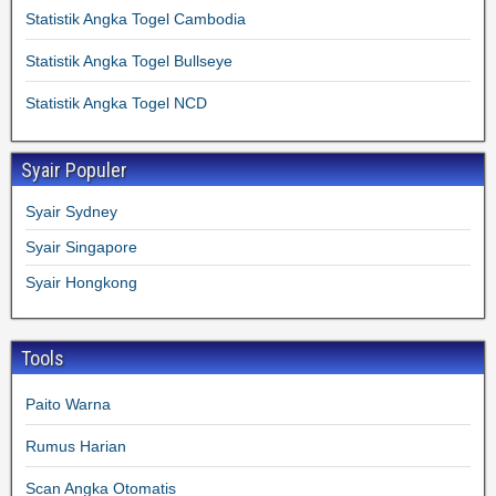
Statistik Angka Togel Cambodia
Statistik Angka Togel Bullseye
Statistik Angka Togel NCD
Syair Populer
Syair Sydney
Syair Singapore
Syair Hongkong
Tools
Paito Warna
Rumus Harian
Scan Angka Otomatis