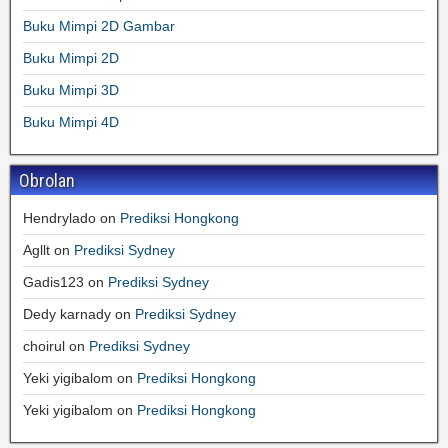
Buku Mimpi 2D Gambar
Buku Mimpi 2D
Buku Mimpi 3D
Buku Mimpi 4D
Obrolan
Hendrylado
on
Prediksi Hongkong
Agllt
on
Prediksi Sydney
Gadis123
on
Prediksi Sydney
Dedy karnady
on
Prediksi Sydney
choirul
on
Prediksi Sydney
Yeki yigibalom
on
Prediksi Hongkong
Yeki yigibalom
on
Prediksi Hongkong