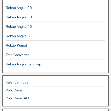
Rekap Angka 2D
Rekap Angka 3D
Rekap Angka 4D
Rekap Angka CT
Rekap Kumat
Toto Converter
Rekap Angka Lengkap
Kalender Togel
Pola Dasar
Pola Dasar ALL