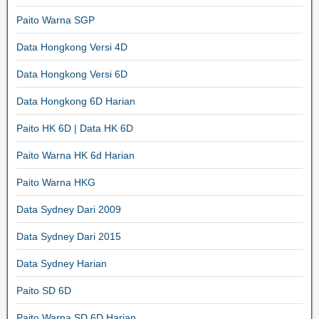
Paito Warna SGP
Data Hongkong Versi 4D
Data Hongkong Versi 6D
Data Hongkong 6D Harian
Paito HK 6D | Data HK 6D
Paito Warna HK 6d Harian
Paito Warna HKG
Data Sydney Dari 2009
Data Sydney Dari 2015
Data Sydney Harian
Paito SD 6D
Paito Warna SD 6D Harian