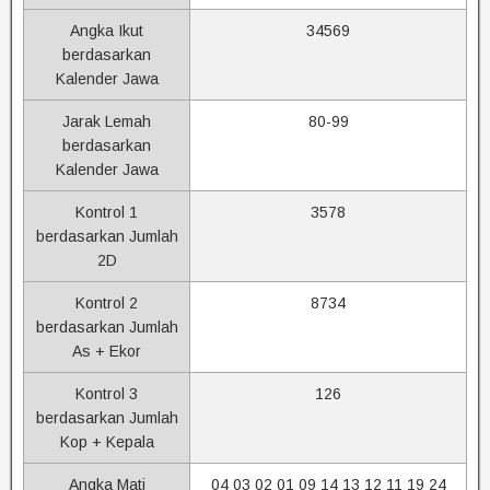
Angka Ikut
34569
berdasarkan
Kalender Jawa
Jarak Lemah
80-99
berdasarkan
Kalender Jawa
Kontrol 1
3578
berdasarkan Jumlah
2D
Kontrol 2
8734
berdasarkan Jumlah
As + Ekor
Kontrol 3
126
berdasarkan Jumlah
Kop + Kepala
Angka Mati
04 03 02 01 09 14 13 12 11 19 24