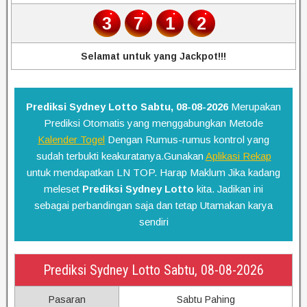
3
7
1
2
Selamat untuk yang Jackpot!!!
Prediksi Sydney Lotto Sabtu, 08-08-2026
Merupakan
Prediksi Otomatis yang menggabungkan Metode
Kalender Togel
Dengan Rumus-rumus kontrol yang
sudah terbukti keakuratanya.Gunakan
Aplikasi Rekap
untuk mendapatkan LN TOP. Harap Maklum Jika kadang
meleset
Prediksi Sydney Lotto
kita. Jadikan ini
sebagai perbandingan saja dan tetap Utamakan karya
sendiri
Prediksi Sydney Lotto Sabtu, 08-08-2026
Pasaran
Sabtu Pahing