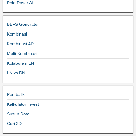
Pola Dasar ALL
BBFS Generator
Kombinasi
Kombinasi 4D
Multi Kombinasi
Kolaborasi LN
LN vs DN
Pembalik
Kalkulator Invest
Susun Data
Cari 2D