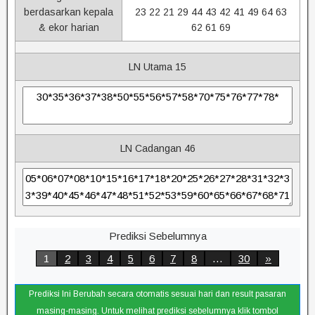
berdasarkan kepala
23 22 21 29 44 43 42 41 49 64 63
& ekor harian
62 61 69
LN Utama 15
LN Cadangan 46
Prediksi Sebelumnya
1
2
3
4
5
6
7
8
…
30
»
Prediksi Ini Berubah secara otomatis sesuai hari dan result pasaran
masing-masing. Untuk melihat prediksi sebelumnya klik tombol