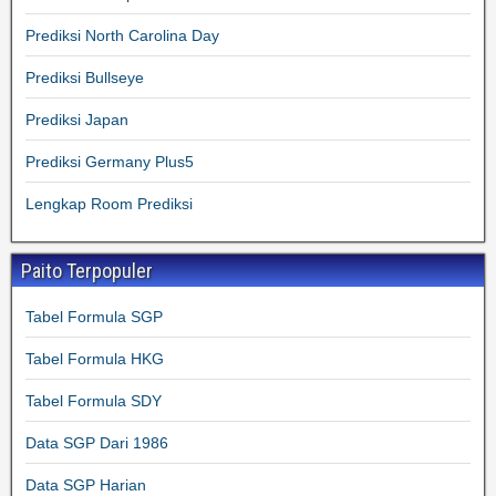
Prediksi North Carolina Day
Prediksi Bullseye
Prediksi Japan
Prediksi Germany Plus5
Lengkap Room Prediksi
Paito Terpopuler
Tabel Formula SGP
Tabel Formula HKG
Tabel Formula SDY
Data SGP Dari 1986
Data SGP Harian