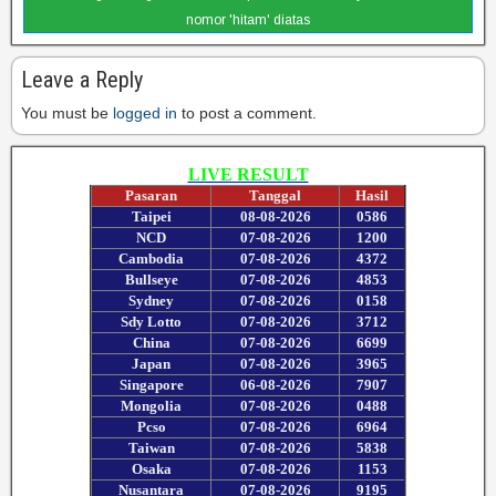
nomor 'hitam' diatas
Leave a Reply
You must be
logged in
to post a comment.