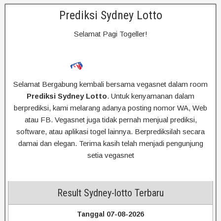
Prediksi Sydney Lotto
Selamat Pagi Togeller!
Selamat Bergabung kembali bersama vegasnet dalam room
Prediksi Sydney Lotto
. Untuk kenyamanan dalam
berprediksi, kami melarang adanya posting nomor WA, Web
atau FB. Vegasnet juga tidak pernah menjual prediksi,
software, atau aplikasi togel lainnya. Berprediksilah secara
damai dan elegan. Terima kasih telah menjadi pengunjung
setia vegasnet
Result Sydney-lotto Terbaru
Tanggal 07-08-2026