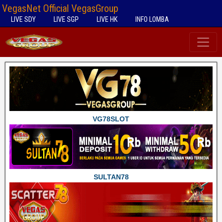
VegasNet Official VegasGroup
LIVE SDY
LIVE SGP
LIVE HK
INFO LOMBA
VG78SLOT
SULTAN78