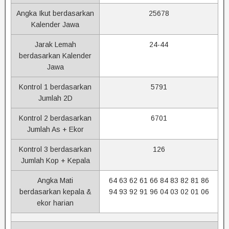
Angka Ikut berdasarkan
25678
Kalender Jawa
Jarak Lemah
24-44
berdasarkan Kalender
Jawa
Kontrol 1 berdasarkan
5791
Jumlah 2D
Kontrol 2 berdasarkan
6701
Jumlah As + Ekor
Kontrol 3 berdasarkan
126
Jumlah Kop + Kepala
Angka Mati
64 63 62 61 66 84 83 82 81 86
berdasarkan kepala &
94 93 92 91 96 04 03 02 01 06
ekor harian