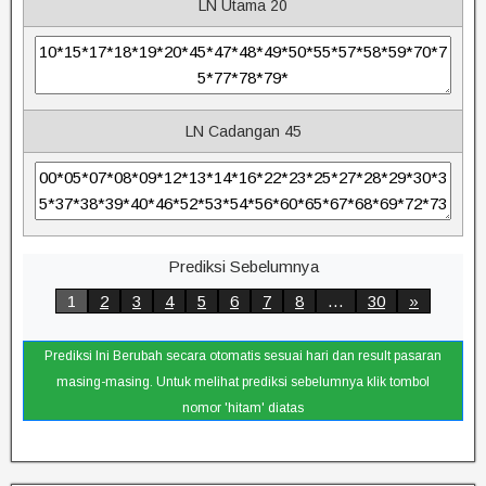
LN Utama 20
LN Cadangan 45
Prediksi Sebelumnya
1
2
3
4
5
6
7
8
…
30
»
Prediksi Ini Berubah secara otomatis sesuai hari dan result pasaran
masing-masing. Untuk melihat prediksi sebelumnya klik tombol
nomor 'hitam' diatas