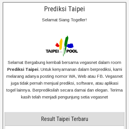
Prediksi Taipei
Selamat Siang Togeller!
Selamat Bergabung kembali bersama vegasnet dalam room
Prediksi Taipei
. Untuk kenyamanan dalam berprediksi, kami
melarang adanya posting nomor WA, Web atau FB. Vegasnet
juga tidak pernah menjual prediksi, software, atau aplikasi
togel lainnya. Berprediksilah secara damai dan elegan. Terima
kasih telah menjadi pengunjung setia vegasnet
Result Taipei Terbaru