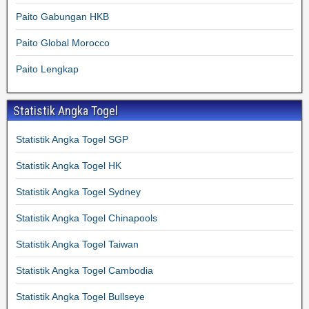
Paito Gabungan HKB
Paito Global Morocco
Paito Lengkap
Statistik Angka Togel
Statistik Angka Togel SGP
Statistik Angka Togel HK
Statistik Angka Togel Sydney
Statistik Angka Togel Chinapools
Statistik Angka Togel Taiwan
Statistik Angka Togel Cambodia
Statistik Angka Togel Bullseye