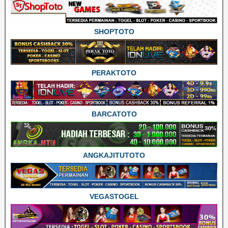
SHOPTOTO
PERAKTOTO
BARCATOTO
ANGKAJITUTOTO
VEGASTOGEL