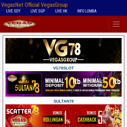
VegasNet Official VegasGroup
LIVE SDY
LIVE SGP
LIVE HK
INFO LOMBA
VG78SLOT
SULTAN78