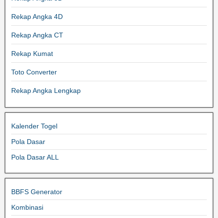
Rekap Angka 4D
Rekap Angka CT
Rekap Kumat
Toto Converter
Rekap Angka Lengkap
Kalender Togel
Pola Dasar
Pola Dasar ALL
BBFS Generator
Kombinasi