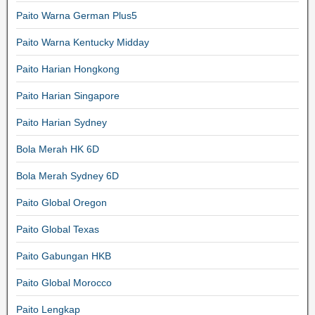
Paito Warna German Plus5
Paito Warna Kentucky Midday
Paito Harian Hongkong
Paito Harian Singapore
Paito Harian Sydney
Bola Merah HK 6D
Bola Merah Sydney 6D
Paito Global Oregon
Paito Global Texas
Paito Gabungan HKB
Paito Global Morocco
Paito Lengkap