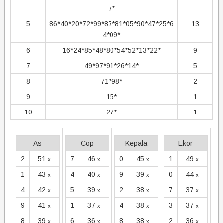
7*
5
86*40*20*72*99*87*81*05*90*47*25*6
13
4*09*
6
16*24*85*48*80*54*52*13*22*
9
7
49*97*91*26*14*
5
8
71*98*
2
9
15*
1
10
27*
1
As
Cop
Kepala
Ekor
2
51
7
46
0
45
1
49
x
x
x
x
1
43
4
40
9
39
0
44
x
x
x
x
4
42
5
39
2
38
7
37
x
x
x
x
9
41
1
37
4
38
3
37
x
x
x
x
8
39
6
36
8
38
2
36
x
x
x
x