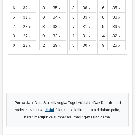
6
32
8
35
3
38
6
35
x
x
x
x
5
31
0
34
6
33
8
33
x
x
x
x
7
28
3
33
7
31
5
33
x
x
x
x
3
27
9
32
1
31
4
32
x
x
x
x
0
27
2
29
5
30
9
25
x
x
x
x
Perhatian!
Data Statistik Angka Togel Adelaide Day Diambil dari
website livedraw :
disini
. Jika ada kekeliruan data didalam paito,
harap merujuk ke sumber asli masing-masing game.