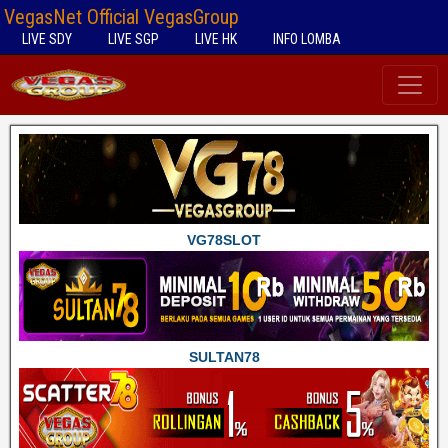
VegasNet Official VegasGroup
LIVE SDY
LIVE SGP
LIVE HK
INFO LOMBA
VG78SLOT
SULTAN78