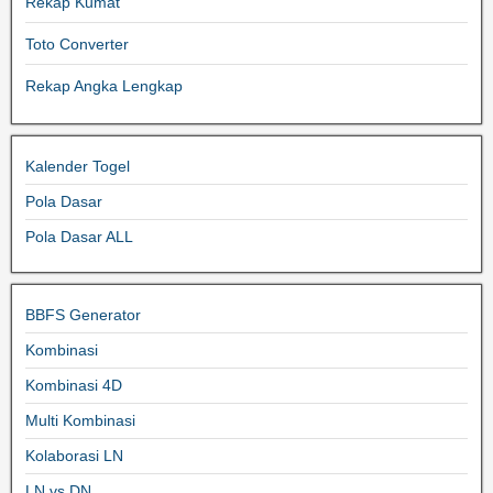
Rekap Kumat
Toto Converter
Rekap Angka Lengkap
Kalender Togel
Pola Dasar
Pola Dasar ALL
BBFS Generator
Kombinasi
Kombinasi 4D
Multi Kombinasi
Kolaborasi LN
LN vs DN