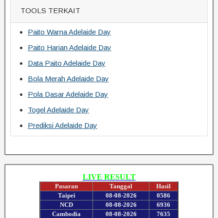
TOOLS TERKAIT
Paito Warna Adelaide Day
Paito Harian Adelaide Day
Data Paito Adelaide Day
Bola Merah Adelaide Day
Pola Dasar Adelaide Day
Togel Adelaide Day
Prediksi Adelaide Day