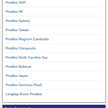
Prediksi SGP
Prediksi HK
Prediksi Sydney
Prediksi Taiwan
Prediksi Magnum Cambodia
Prediksi Chinapools
Prediksi North Carolina Day
Prediksi Bullseye
Prediksi Japan
Prediksi Germany Plus5
Lengkap Room Prediksi