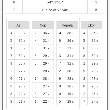
6
54*53*43*
3
7
79*15*46*73*48*
5
As
Cop
Kepala
Ekor
4
38
2
36
4
38
4
35
x
x
x
x
5
35
4
31
6
36
5
32
x
x
x
x
1
33
3
31
1
31
6
30
x
x
x
x
7
32
6
29
3
31
8
30
x
x
x
x
9
30
0
29
7
31
1
29
x
x
x
x
2
27
9
28
2
30
9
29
x
x
x
x
6
27
7
28
9
28
3
28
x
x
x
x
0
23
5
27
8
26
0
26
x
x
x
x
3
22
8
27
0
19
2
25
x
x
x
x
8
21
1
22
5
18
7
24
x
x
x
x