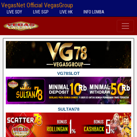
VegasNet Official VegasGroup
LIVE SDY
LIVE SGP
LIVE HK
INFO LOMBA
VG78SLOT
SULTAN78