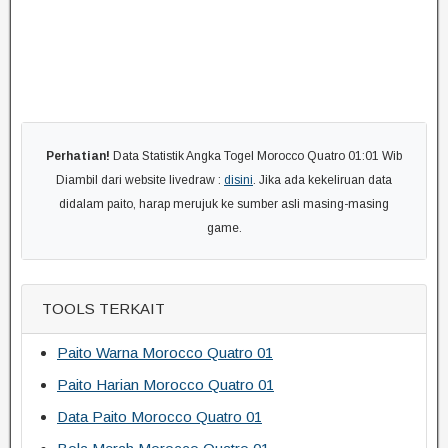
Perhatian!
Data Statistik Angka Togel Morocco Quatro 01:01 Wib
Diambil dari website livedraw :
disini
. Jika ada kekeliruan data
didalam paito, harap merujuk ke sumber asli masing-masing
game.
TOOLS TERKAIT
Paito Warna Morocco Quatro 01
Paito Harian Morocco Quatro 01
Data Paito Morocco Quatro 01