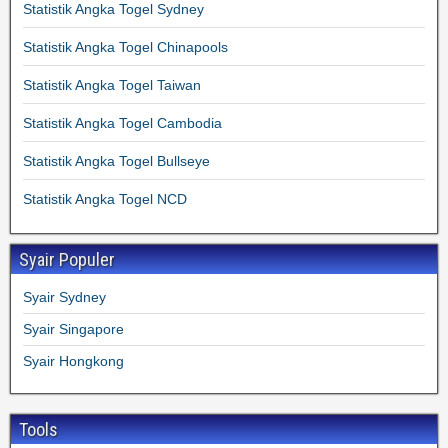
Statistik Angka Togel Sydney
Statistik Angka Togel Chinapools
Statistik Angka Togel Taiwan
Statistik Angka Togel Cambodia
Statistik Angka Togel Bullseye
Statistik Angka Togel NCD
Syair Populer
Syair Sydney
Syair Singapore
Syair Hongkong
Tools