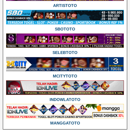
ARTISTOTO
SBOTOTO
SELEBTOTO
MCITYTOTO
INDOWLATOTO
MANGGATOTO