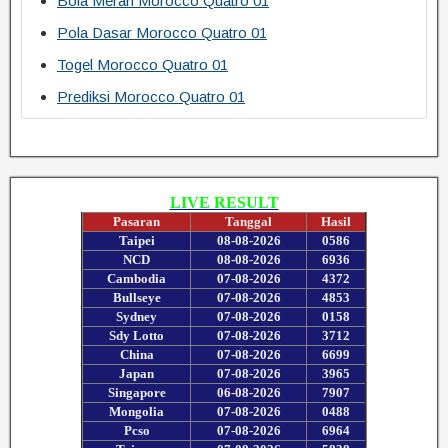
Bola Merah Morocco Quatro 01
Pola Dasar Morocco Quatro 01
Togel Morocco Quatro 01
Prediksi Morocco Quatro 01