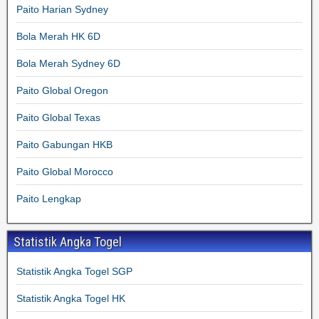
Paito Harian Sydney
Bola Merah HK 6D
Bola Merah Sydney 6D
Paito Global Oregon
Paito Global Texas
Paito Gabungan HKB
Paito Global Morocco
Paito Lengkap
Statistik Angka Togel
Statistik Angka Togel SGP
Statistik Angka Togel HK