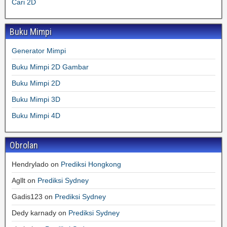
Cari 2D
Buku Mimpi
Generator Mimpi
Buku Mimpi 2D Gambar
Buku Mimpi 2D
Buku Mimpi 3D
Buku Mimpi 4D
Obrolan
Hendrylado
on
Prediksi Hongkong
Agllt
on
Prediksi Sydney
Gadis123
on
Prediksi Sydney
Dedy karnady
on
Prediksi Sydney