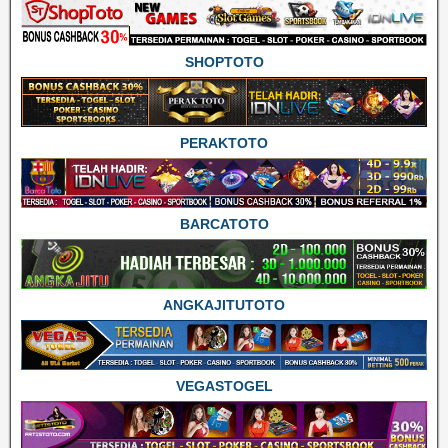
SHOPTOTO
PERAKTOTO
BARCATOTO
ANGKAJITUTOTO
VEGASTOGEL