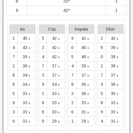
8
25*
1
9
42*
1
As
Cop
Kepala
Ekor
1
45
5
42
9
41
1
42
x
x
x
x
4
43
2
42
0
40
6
39
x
x
x
x
7
39
4
42
5
40
0
38
x
x
x
x
2
36
7
37
4
39
2
38
x
x
x
x
8
34
3
37
7
37
7
37
x
x
x
x
6
34
9
34
8
36
3
36
x
x
x
x
5
33
1
33
3
36
5
35
x
x
x
x
9
33
8
33
2
33
8
33
x
x
x
x
3
33
6
33
6
31
9
33
x
x
x
x
0
32
0
29
1
29
4
31
x
x
x
x