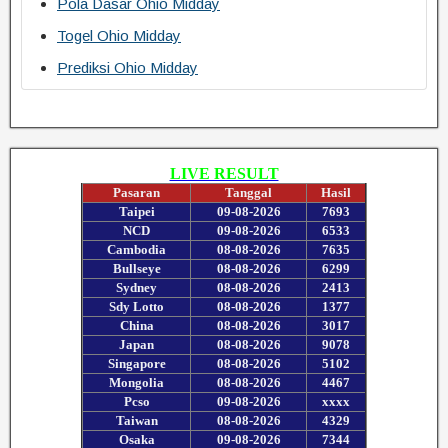
Pola Dasar Ohio Midday
Togel Ohio Midday
Prediksi Ohio Midday