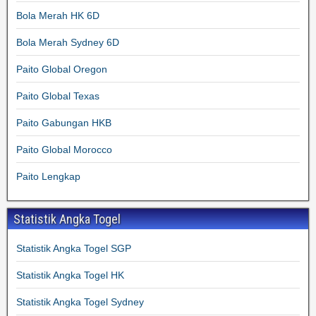
Bola Merah HK 6D
Bola Merah Sydney 6D
Paito Global Oregon
Paito Global Texas
Paito Gabungan HKB
Paito Global Morocco
Paito Lengkap
Statistik Angka Togel
Statistik Angka Togel SGP
Statistik Angka Togel HK
Statistik Angka Togel Sydney