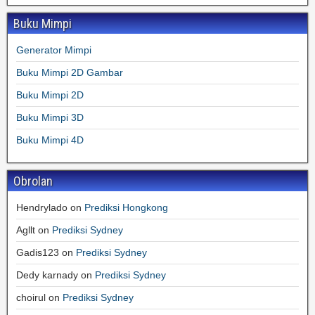
Buku Mimpi
Generator Mimpi
Buku Mimpi 2D Gambar
Buku Mimpi 2D
Buku Mimpi 3D
Buku Mimpi 4D
Obrolan
Hendrylado
on
Prediksi Hongkong
Agllt
on
Prediksi Sydney
Gadis123
on
Prediksi Sydney
Dedy karnady
on
Prediksi Sydney
choirul
on
Prediksi Sydney