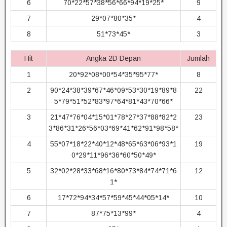
6
70*22*57*38*56*66*94*19*25*
9
7
29*07*80*35*
4
8
51*73*45*
3
Hit
Angka 2D Depan
Jumlah
1
20*92*08*00*54*35*95*77*
8
2
90*24*38*39*67*46*09*53*30*19*89*8
22
5*79*51*52*83*97*64*81*43*70*66*
3
21*47*76*04*15*01*78*27*37*88*82*2
23
3*86*31*26*56*03*69*41*62*91*98*58*
4
55*07*18*22*40*12*48*65*63*06*93*1
19
0*29*11*96*36*60*50*49*
5
32*02*28*33*68*16*80*73*84*74*71*6
12
1*
6
17*72*94*34*57*59*45*44*05*14*
10
7
87*75*13*99*
4