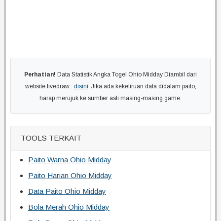
Perhatian!
Data Statistik Angka Togel Ohio Midday Diambil dari
website livedraw :
disini
. Jika ada kekeliruan data didalam paito,
harap merujuk ke sumber asli masing-masing game.
TOOLS TERKAIT
Paito Warna Ohio Midday
Paito Harian Ohio Midday
Data Paito Ohio Midday
Bola Merah Ohio Midday