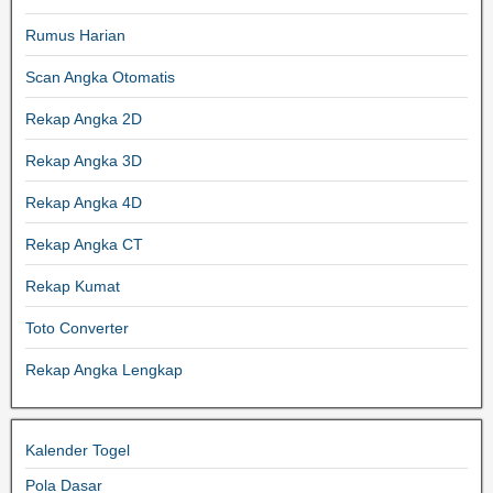
Rumus Harian
Scan Angka Otomatis
Rekap Angka 2D
Rekap Angka 3D
Rekap Angka 4D
Rekap Angka CT
Rekap Kumat
Toto Converter
Rekap Angka Lengkap
Kalender Togel
Pola Dasar