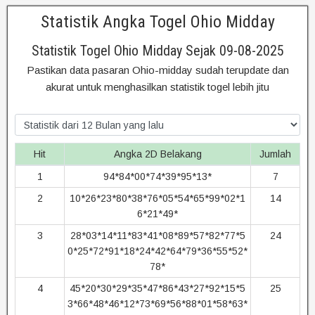
Statistik Angka Togel Ohio Midday
Statistik Togel Ohio Midday Sejak 09-08-2025
Pastikan data pasaran Ohio-midday sudah terupdate dan
akurat untuk menghasilkan statistik togel lebih jitu
Hit
Angka 2D Belakang
Jumlah
1
94*84*00*74*39*95*13*
7
2
10*26*23*80*38*76*05*54*65*99*02*1
14
6*21*49*
3
28*03*14*11*83*41*08*89*57*82*77*5
24
0*25*72*91*18*24*42*64*79*36*55*52*
78*
4
45*20*30*29*35*47*86*43*27*92*15*5
25
3*66*48*46*12*73*69*56*88*01*58*63*