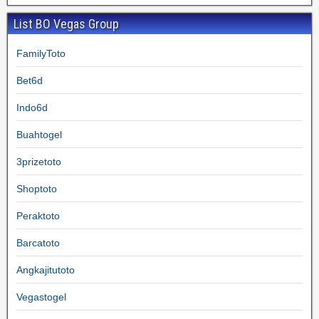
List BO Vegas Group
FamilyToto
Bet6d
Indo6d
Buahtogel
3prizetoto
Shoptoto
Peraktoto
Barcatoto
Angkajitutoto
Vegastogel