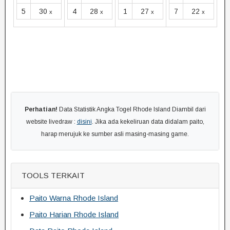
5
30
4
28
1
27
7
22
x
x
x
x
Perhatian!
Data Statistik Angka Togel Rhode Island Diambil dari
website livedraw :
disini
. Jika ada kekeliruan data didalam paito,
harap merujuk ke sumber asli masing-masing game.
TOOLS TERKAIT
Paito Warna Rhode Island
Paito Harian Rhode Island