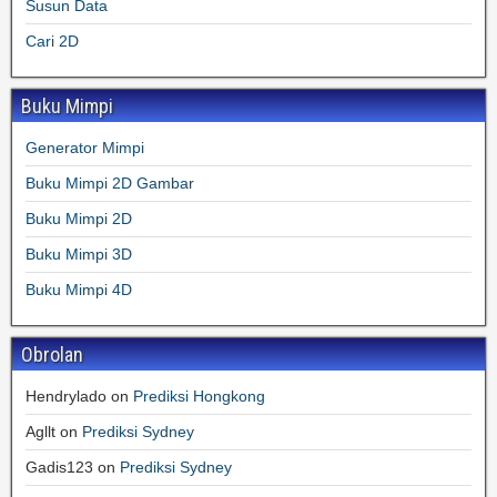
Susun Data
Cari 2D
Buku Mimpi
Generator Mimpi
Buku Mimpi 2D Gambar
Buku Mimpi 2D
Buku Mimpi 3D
Buku Mimpi 4D
Obrolan
Hendrylado
on
Prediksi Hongkong
Agllt
on
Prediksi Sydney
Gadis123
on
Prediksi Sydney